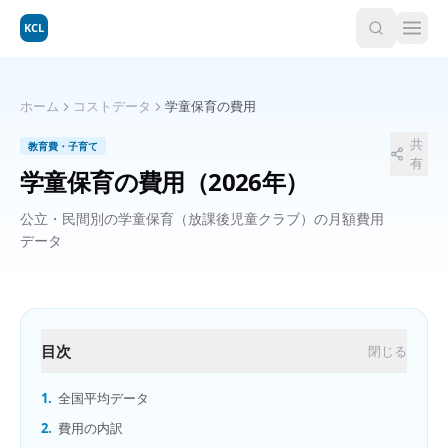
KCL
ホーム
コストデータ
学童保育の費用
共
教育費・子育て
有
学童保育の費用
（2026年）
公立・民間別の学童保育（放課後児童クラブ）の月額費用
データ
目次
閉じる
1.
全国平均データ
2.
費用の内訳