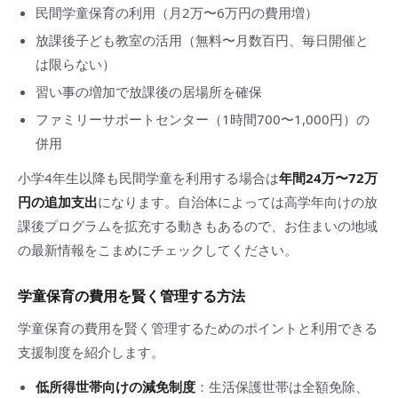
民間学童保育の利用（月2万〜6万円の費用増）
放課後子ども教室の活用（無料〜月数百円、毎日開催と
は限らない）
習い事の増加で放課後の居場所を確保
ファミリーサポートセンター（1時間700〜1,000円）の
併用
小学4年生以降も民間学童を利用する場合は
年間24万〜72万
円の追加支出
になります。自治体によっては高学年向けの放
課後プログラムを拡充する動きもあるので、お住まいの地域
の最新情報をこまめにチェックしてください。
学童保育の費用を賢く管理する方法
学童保育の費用を賢く管理するためのポイントと利用できる
支援制度を紹介します。
低所得世帯向けの減免制度
：生活保護世帯は全額免除、