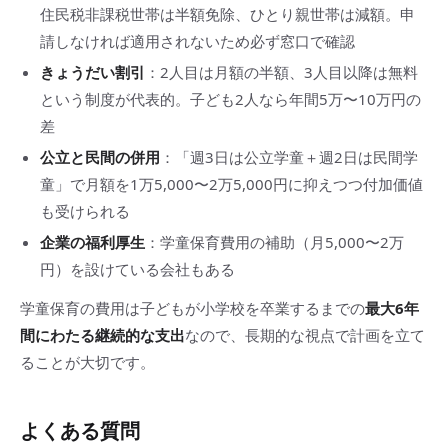
住民税非課税世帯は半額免除、ひとり親世帯は減額。申
請しなければ適用されないため必ず窓口で確認
きょうだい割引
：2人目は月額の半額、3人目以降は無料
という制度が代表的。子ども2人なら年間5万〜10万円の
差
公立と民間の併用
：「週3日は公立学童＋週2日は民間学
童」で月額を1万5,000〜2万5,000円に抑えつつ付加価値
も受けられる
企業の福利厚生
：学童保育費用の補助（月5,000〜2万
円）を設けている会社もある
学童保育の費用は子どもが小学校を卒業するまでの
最大6年
間にわたる継続的な支出
なので、長期的な視点で計画を立て
ることが大切です。
よくある質問