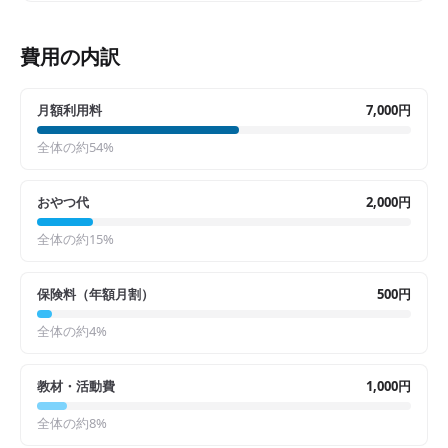
費用の内訳
月額利用料
7,000円
全体の約
54
%
おやつ代
2,000円
全体の約
15
%
保険料（年額月割）
500円
全体の約
4
%
教材・活動費
1,000円
全体の約
8
%