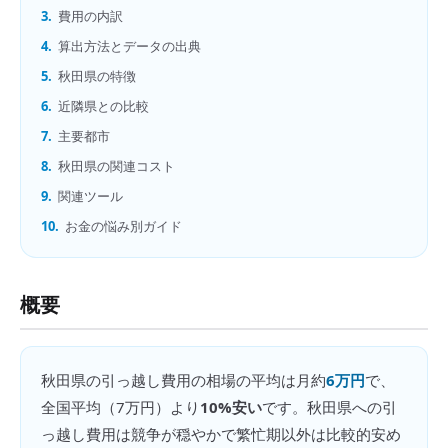
3.
費用の内訳
4.
算出方法とデータの出典
5.
秋田県の特徴
6.
近隣県との比較
7.
主要都市
8.
秋田県の関連コスト
9.
関連ツール
10.
お金の悩み別ガイド
概要
秋田県
の
引っ越し費用の相場
の平均は月約
6万円
で、
全国平均（
7万円
）より
10%安い
です。
秋田県への引
っ越し費用は競争が穏やかで繁忙期以外は比較的安め