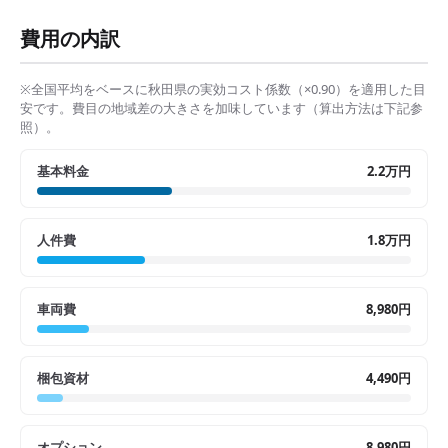
費用の内訳
※全国平均をベースに
秋田県
の実効コスト係数（×
0.90
）を適用した目
安です。費目の地域差の大きさを加味しています（算出方法は下記参
照）。
基本料金
2.2万円
人件費
1.8万円
車両費
8,980円
梱包資材
4,490円
オプション
8,980円