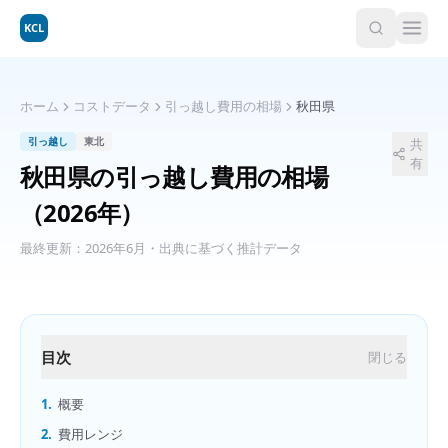
KCL
ホーム
コストデータ
引っ越し費用の相場
秋田県
引っ越し
東北
共
有
秋田県
の
引っ越し費用の相場
（2026年）
最終更新：
2026年6月
・出典に基づく推計データ
目次
閉じる
1.
概要
2.
費用レンジ