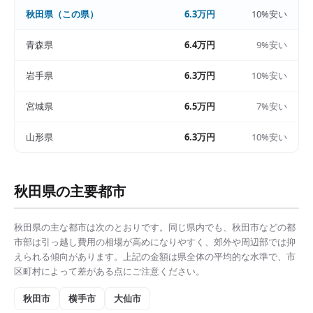
秋田県
（この県）
6.3万円
10%安い
青森県
6.4万円
9%安い
岩手県
6.3万円
10%安い
宮城県
6.5万円
7%安い
山形県
6.3万円
10%安い
秋田県
の主要都市
秋田県
の主な都市は次のとおりです。同じ県内でも、
秋田市
などの都
市部は
引っ越し費用の相場
が高めになりやすく、郊外や周辺部では抑
えられる傾向があります。上記の金額は県全体の平均的な水準で、市
区町村によって差がある点にご注意ください。
秋田市
横手市
大仙市