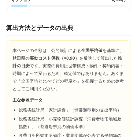
算出方法とデータの出典
本ページの金額は、公的統計による
全国平均値
を基準に、
秋田県
の
実効コスト係数（×
0.90
）
を反映して算出した
推
計の目安
です。実際の費用は世帯構成・物件・契約内容・
時期によって変わるため、確定値ではありません。あくま
で「全国平均と比べてどの程度か」を把握するための参考
としてご利用ください。
主な参照データ
総務省統計局「家計調査」（世帯類型別の支出平均）
総務省統計局「小売物価統計調査（消費者物価地域差
指数）」（都道府県別の物価水準）
各費目を所管する省庁・業界団体が公表する平均額の