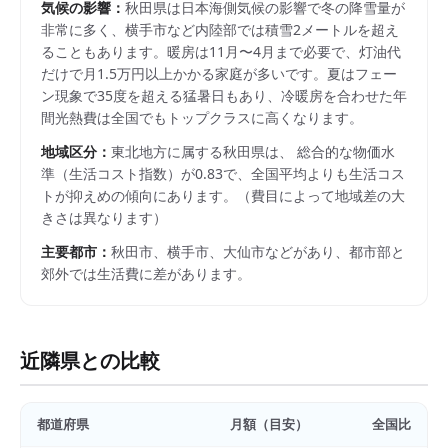
気候の影響：
秋田県は日本海側気候の影響で冬の降雪量が
非常に多く、横手市など内陸部では積雪2メートルを超え
ることもあります。暖房は11月〜4月まで必要で、灯油代
だけで月1.5万円以上かかる家庭が多いです。夏はフェー
ン現象で35度を超える猛暑日もあり、冷暖房を合わせた年
間光熱費は全国でもトップクラスに高くなります。
地域区分：
東北
地方に属する
秋田県
は、 総合的な物価水
準（生活コスト指数）が
0.83
で、
全国平均よりも生活コス
トが抑えめの傾向にあります。
（費目によって地域差の大
きさは異なります）
主要都市：
秋田市、横手市、大仙市
などがあり、都市部と
郊外では生活費に差があります。
近隣県との比較
都道府県
月額（目安）
全国比