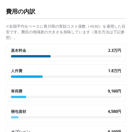
費用の内訳
※全国平均をベースに
香川県
の実効コスト係数（×
0.92
）を適用した目
安です。費目の地域差の大きさを加味しています（算出方法は下記参
照）。
基本料金
2.3万円
人件費
1.8万円
車両費
9,160円
梱包資材
4,580円
オプション
9,160円