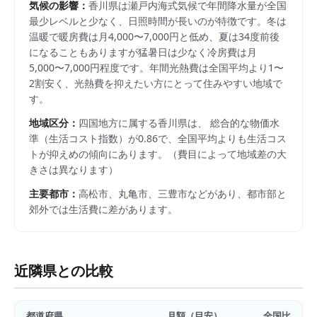
気候の影響：
香川県は瀬戸内海式気候で年間降水量が全国
最少レベルと少なく、日照時間が長いのが特徴です。冬は
温暖で暖房費は月4,000〜7,000円と低め、夏は34度前後
になることもありますが猛暑日は少なく冷房費は月
5,000〜7,000円程度です。年間光熱費は全国平均より1〜
2割安く、光熱費を抑えたい方にとって住みやすい地域で
す。
地域区分：
四国
地方に属する
香川県
は、 総合的な物価水
準（生活コスト指数）が
0.86
で、
全国平均よりも生活コス
トが抑えめの傾向にあります。
（費目によって地域差の大
きさは異なります）
主要都市：
高松市、丸亀市、三豊市
などがあり、都市部と
郊外では生活費に差があります。
近隣県との比較
都道府県
月額（目安）
全国比