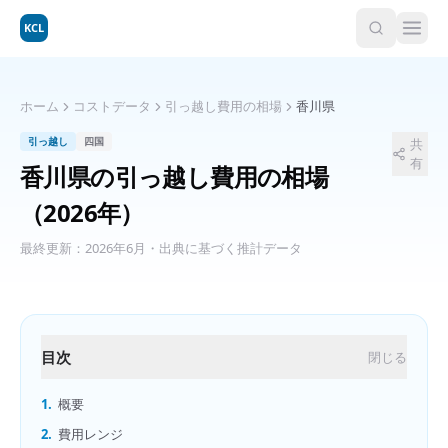
KCL
ホーム
コストデータ
引っ越し費用の相場
香川県
引っ越し
四国
共
有
香川県
の
引っ越し費用の相場
（2026年）
最終更新：
2026年6月
・出典に基づく推計データ
目次
閉じる
1.
概要
2.
費用レンジ