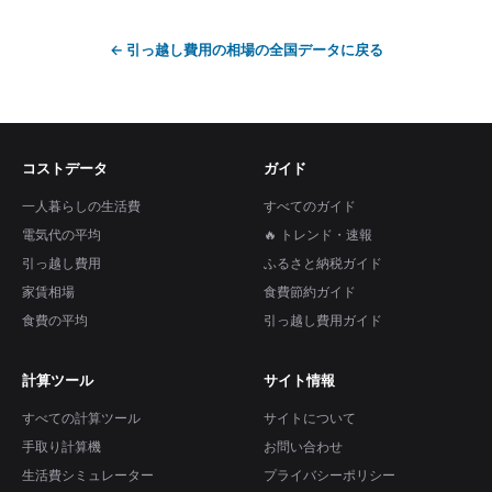
←
引っ越し費用の相場
の全国データに戻る
コストデータ
ガイド
一人暮らしの生活費
すべてのガイド
電気代の平均
🔥 トレンド・速報
引っ越し費用
ふるさと納税ガイド
家賃相場
食費節約ガイド
食費の平均
引っ越し費用ガイド
計算ツール
サイト情報
すべての計算ツール
サイトについて
手取り計算機
お問い合わせ
生活費シミュレーター
プライバシーポリシー