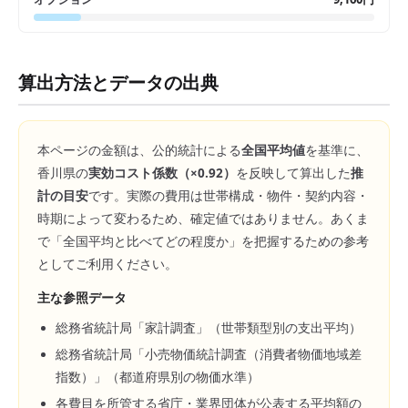
算出方法とデータの出典
本ページの金額は、公的統計による
全国平均値
を基準に、
香川県
の
実効コスト係数（×
0.92
）
を反映して算出した
推
計の目安
です。実際の費用は世帯構成・物件・契約内容・
時期によって変わるため、確定値ではありません。あくま
で「全国平均と比べてどの程度か」を把握するための参考
としてご利用ください。
主な参照データ
総務省統計局「家計調査」（世帯類型別の支出平均）
総務省統計局「小売物価統計調査（消費者物価地域差
指数）」（都道府県別の物価水準）
各費目を所管する省庁・業界団体が公表する平均額の