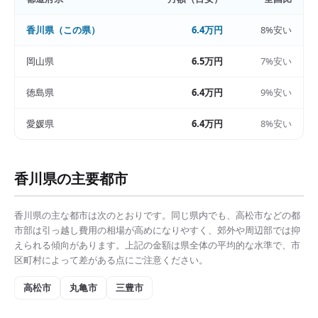
香川県
（この県）
6.4万円
8%安い
岡山県
6.5万円
7%安い
徳島県
6.4万円
9%安い
愛媛県
6.4万円
8%安い
香川県
の主要都市
香川県
の主な都市は次のとおりです。同じ県内でも、
高松市
などの都
市部は
引っ越し費用の相場
が高めになりやすく、郊外や周辺部では抑
えられる傾向があります。上記の金額は県全体の平均的な水準で、市
区町村によって差がある点にご注意ください。
高松市
丸亀市
三豊市