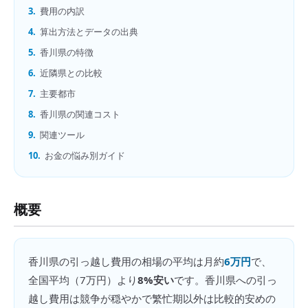
3.
費用の内訳
4.
算出方法とデータの出典
5.
香川県の特徴
6.
近隣県との比較
7.
主要都市
8.
香川県の関連コスト
9.
関連ツール
10.
お金の悩み別ガイド
概要
香川県
の
引っ越し費用の相場
の平均は月約
6万円
で、
全国平均（
7万円
）より
8%安い
です。
香川県への引っ
越し費用は競争が穏やかで繁忙期以外は比較的安めの