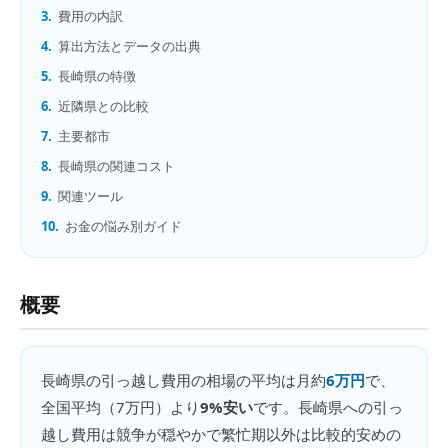
3.
費用の内訳
4.
算出方法とデータの出典
5.
長崎県の特徴
6.
近隣県との比較
7.
主要都市
8.
長崎県の関連コスト
9.
関連ツール
10.
お金の悩み別ガイド
概要
長崎県
の
引っ越し費用の相場
の平均は月約
6万円
で、
全国平均（
7万円
）より
9%安い
です。
長崎県への引っ
越し費用は競争が穏やかで繁忙期以外は比較的安めの