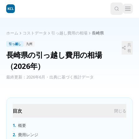
KCL
ホーム
コストデータ
引っ越し費用の相場
長崎県
引っ越し
九州
共
有
長崎県
の
引っ越し費用の相場
（2026年）
最終更新：
2026年6月
・出典に基づく推計データ
目次
閉じる
1.
概要
2.
費用レンジ