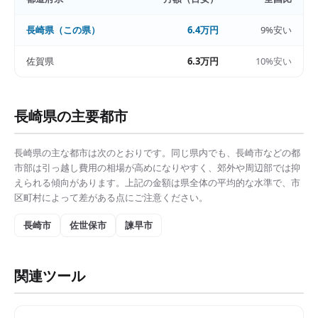
長崎県
（この県）
6.4万円
9%安い
佐賀県
6.3万円
10%安い
長崎県
の主要都市
長崎県
の主な都市は次のとおりです。同じ県内でも、
長崎市
などの都
市部は
引っ越し費用の相場
が高めになりやすく、郊外や周辺部では抑
えられる傾向があります。上記の金額は県全体の平均的な水準で、市
区町村によって差がある点にご注意ください。
長崎市
佐世保市
諫早市
関連ツール