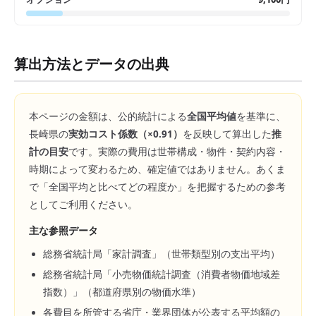
算出方法とデータの出典
本ページの金額は、公的統計による
全国平均値
を基準に、
長崎県
の
実効コスト係数（×
0.91
）
を反映して算出した
推
計の目安
です。実際の費用は世帯構成・物件・契約内容・
時期によって変わるため、確定値ではありません。あくま
で「全国平均と比べてどの程度か」を把握するための参考
としてご利用ください。
主な参照データ
総務省統計局「家計調査」（世帯類型別の支出平均）
総務省統計局「小売物価統計調査（消費者物価地域差
指数）」（都道府県別の物価水準）
各費目を所管する省庁・業界団体が公表する平均額の