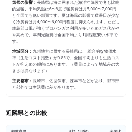
気候の影響：
長崎県は海に囲まれた海洋性気候で冬も比較
的温暖、平均気温は6〜8度で暖房費は月5,000〜7,000円
と全国でも低い部類です。夏は海風の影響で猛暑日が少な
く冷房費は月4,000〜6,000円程度に抑えられます。ただし
離島部は風が強くプロパンガス利用が多いためガス代がや
や高めで、年間光熱費は全国平均より1割程度安い水準で
す。
地域区分：
九州
地方に属する
長崎県
は、 総合的な物価水
準（生活コスト指数）が
0.85
で、
全国平均よりも生活コス
トが抑えめの傾向にあります。
（費目によって地域差の大
きさは異なります）
主要都市：
長崎市、佐世保市、諫早市
などがあり、都市部
と郊外では生活費に差があります。
近隣県との比較
都道府県
月額（目安）
全国比