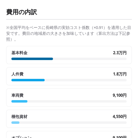
費用の内訳
※全国平均をベースに
長崎県
の実効コスト係数（×
0.91
）を適用した目
安です。費目の地域差の大きさを加味しています（算出方法は下記参
照）。
基本料金
2.3万円
人件費
1.8万円
車両費
9,100円
梱包資材
4,550円
オプション
9,100円