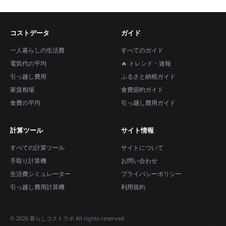
コストデータ
ガイド
一人暮らしの生活費
すべてのガイド
電気代の平均
🔥 トレンド・速報
引っ越し費用
ふるさと納税ガイド
家賃相場
食費節約ガイド
食費の平均
引っ越し費用ガイド
計算ツール
サイト情報
すべての計算ツール
サイトについて
手取り計算機
お問い合わせ
生活費シミュレーター
プライバシーポリシー
引っ越し費用計算機
利用規約
© 2026 暮らしコストラボ All rights reserved.