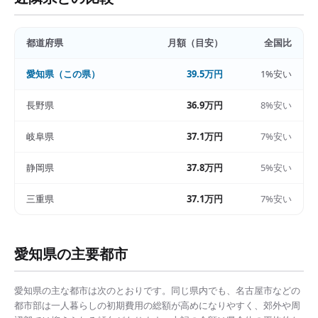
都道府県
月額（目安）
全国比
愛知県
（この県）
39.5万円
1%安い
長野県
36.9万円
8%安い
岐阜県
37.1万円
7%安い
静岡県
37.8万円
5%安い
三重県
37.1万円
7%安い
愛知県
の主要都市
愛知県
の主な都市は次のとおりです。同じ県内でも、
名古屋市
などの
都市部は
一人暮らしの初期費用の総額
が高めになりやすく、郊外や周