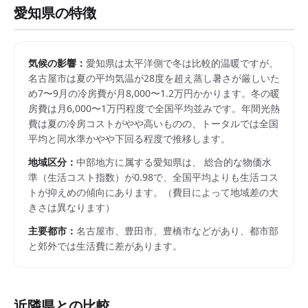
愛知県
の特徴
気候の影響：
愛知県は太平洋側で冬は比較的温暖ですが、
名古屋市は夏の平均気温が28度を超え蒸し暑さが厳しいた
め7〜9月の冷房費が月8,000〜1.2万円かかります。冬の暖
房費は月6,000〜1万円程度で全国平均並みです。年間光熱
費は夏の冷房コストがやや高いものの、トータルでは全国
平均と同水準かやや下回る程度で推移します。
地域区分：
中部
地方に属する
愛知県
は、 総合的な物価水
準（生活コスト指数）が
0.98
で、
全国平均よりも生活コス
トが抑えめの傾向にあります。
（費目によって地域差の大
きさは異なります）
主要都市：
名古屋市、豊田市、豊橋市
などがあり、都市部
と郊外では生活費に差があります。
近隣県との比較