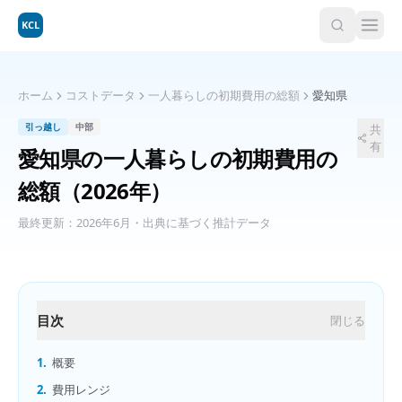
KCL
ホーム
コストデータ
一人暮らしの初期費用の総額
愛知県
引っ越し
中部
共
有
愛知県
の
一人暮らしの初期費用の
総額
（2026年）
最終更新：
2026年6月
・出典に基づく推計データ
目次
閉じる
1.
概要
2.
費用レンジ