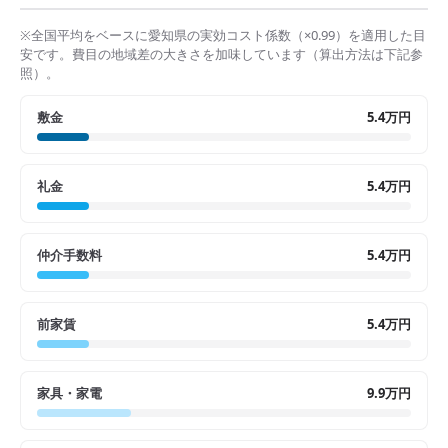
※全国平均をベースに
愛知県
の実効コスト係数（×
0.99
）を適用した目
安です。費目の地域差の大きさを加味しています（算出方法は下記参
照）。
敷金
5.4万円
礼金
5.4万円
仲介手数料
5.4万円
前家賃
5.4万円
家具・家電
9.9万円