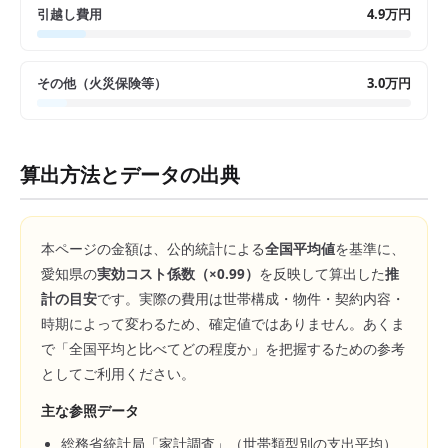
引越し費用
4.9万円
その他（火災保険等）
3.0万円
算出方法とデータの出典
本ページの金額は、公的統計による
全国平均値
を基準に、
愛知県
の
実効コスト係数（×
0.99
）
を反映して算出した
推
計の目安
です。実際の費用は世帯構成・物件・契約内容・
時期によって変わるため、確定値ではありません。あくま
で「全国平均と比べてどの程度か」を把握するための参考
としてご利用ください。
主な参照データ
総務省統計局「家計調査」（世帯類型別の支出平均）