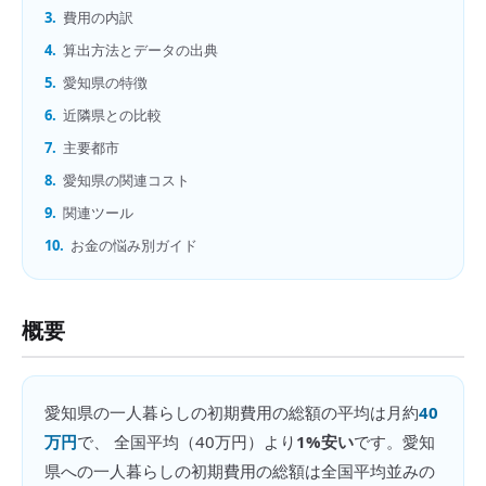
3.
費用の内訳
4.
算出方法とデータの出典
5.
愛知県の特徴
6.
近隣県との比較
7.
主要都市
8.
愛知県の関連コスト
9.
関連ツール
10.
お金の悩み別ガイド
概要
愛知県
の
一人暮らしの初期費用の総額
の平均は月約
40
万円
で、 全国平均（
40万円
）より
1%安い
です。
愛知
県への一人暮らしの初期費用の総額は全国平均並みの