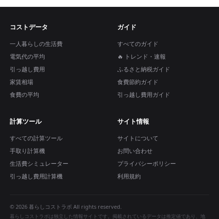
コストデータ
ガイド
一人暮らしの生活費
すべてのガイド
電気代の平均
🔥 トレンド・速報
引っ越し費用
ふるさと納税ガイド
家賃相場
食費節約ガイド
食費の平均
引っ越し費用ガイド
計算ツール
サイト情報
すべての計算ツール
サイトについて
手取り計算機
お問い合わせ
生活費シミュレーター
プライバシーポリシー
引っ越し費用計算機
利用規約
© 2026 暮らしコストラボ All rights reserved.
暮らしコストラボは独立した情報サイトです。掲載されているデータは推定値であり、地