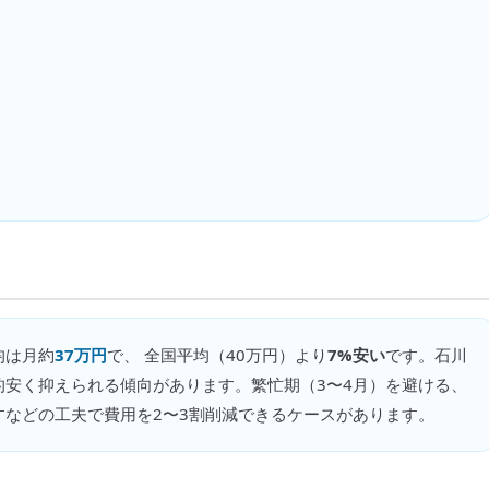
均は月約
37万円
で、 全国平均（
40万円
）より
7%安い
です。
石川
的安く抑えられる傾向があります。繁忙期（3〜4月）を避ける、
などの工夫で費用を2〜3割削減できるケースがあります。