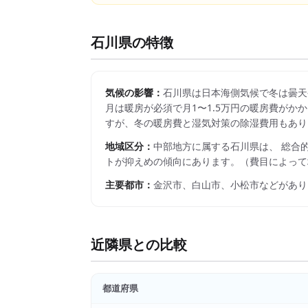
石川県
の特徴
気候の影響：
石川県は日本海側気候で冬は曇天
月は暖房が必須で月1〜1.5万円の暖房費がかか
すが、冬の暖房費と湿気対策の除湿費用もあり
地域区分：
中部
地方に属する
石川県
は、 総合
トが抑えめの傾向にあります。
（費目によって
主要都市：
金沢市、白山市、小松市
などがあり
近隣県との比較
都道府県