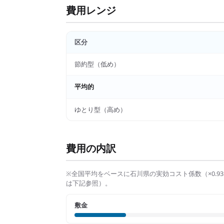
費用レンジ
区分
節約型（低め）
平均的
ゆとり型（高め）
費用の内訳
※全国平均をベースに
石川県
の実効コスト係数（×
0.93
は下記参照）。
敷金