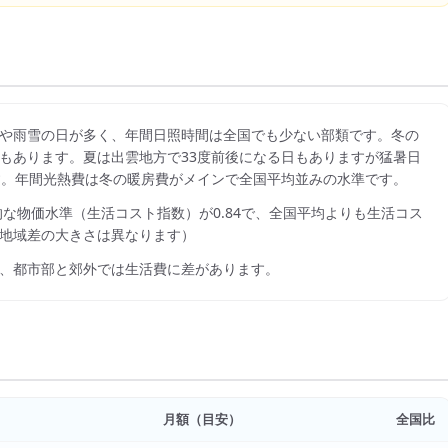
や雨雪の日が多く、年間日照時間は全国でも少ない部類です。冬の
雪もあります。夏は出雲地方で33度前後になる日もありますが猛暑日
度です。年間光熱費は冬の暖房費がメインで全国平均並みの水準です。
的な物価水準（生活コスト指数）が
0.84
で、
全国平均よりも生活コス
地域差の大きさは異なります）
、都市部と郊外では生活費に差があります。
月額（目安）
全国比