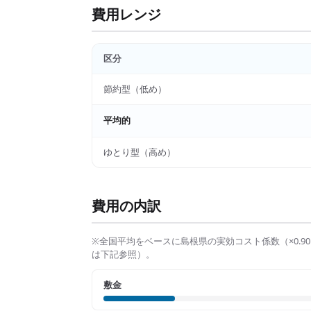
費用レンジ
区分
節約型（低め）
平均的
ゆとり型（高め）
費用の内訳
※全国平均をベースに
島根県
の実効コスト係数（×
0.90
は下記参照）。
敷金