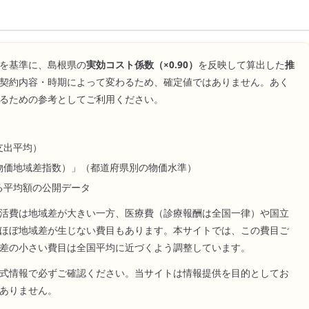
を基準に、
島根県
の
実効コスト係数（×
0.90
）
を反映して算出した
推
契約内容・時期によって変わるため、確定値ではありません。あく
るための参考としてご利用ください。
支出平均）
物価地域差指数）」（都道府県別の物価水準）
る平均額の公開データ
活費は地域差が大きい一方、医療費（診療報酬は全国一律）や国立
ほぼ地域差が生じない費目もあります。本サイトでは、この費目ご
差の小さい費目は全国平均に近づくよう調整しています。
式情報で必ずご確認ください。当サイトは情報提供を目的としてお
ありません。