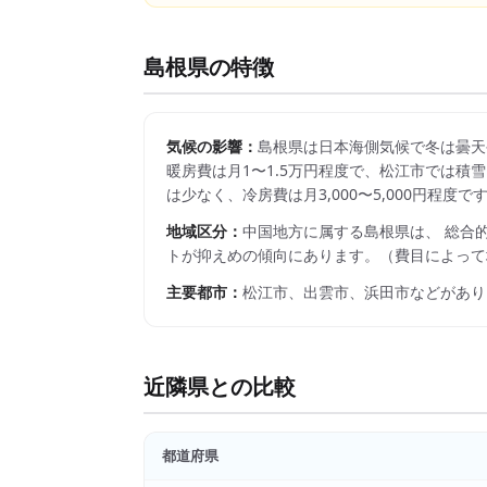
島根県
の特徴
気候の影響：
島根県は日本海側気候で冬は曇天
暖房費は月1〜1.5万円程度で、松江市では積
は少なく、冷房費は月3,000〜5,000円程
地域区分：
中国
地方に属する
島根県
は、 総合
トが抑えめの傾向にあります。
（費目によって
主要都市：
松江市、出雲市、浜田市
などがあり
近隣県との比較
都道府県