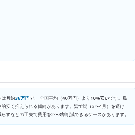
均は月約
36万円
で、 全国平均（
40万円
）より
10%安い
です。
島
的安く抑えられる傾向があります。繁忙期（3〜4月）を避け
減らすなどの工夫で費用を2〜3割削減できるケースがあります。