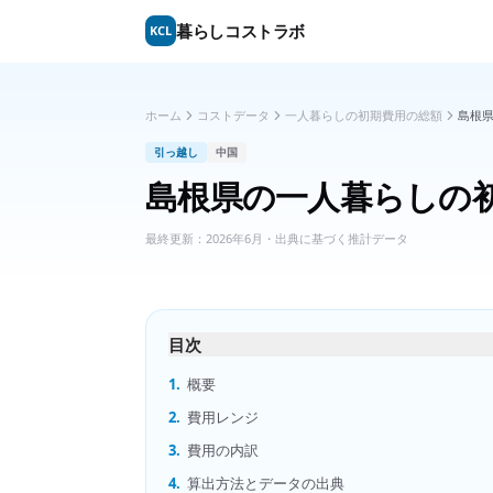
暮らしコストラボ
KCL
ホーム
コストデータ
一人暮らしの初期費用の総額
島根
引っ越し
中国
島根県
の
一人暮らしの
最終更新：
2026年6月
・出典に基づく推計データ
目次
1.
概要
2.
費用レンジ
3.
費用の内訳
4.
算出方法とデータの出典