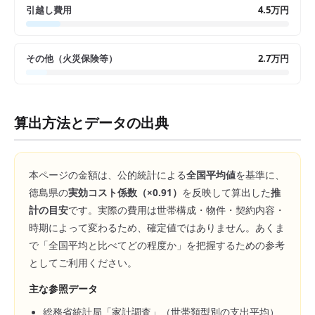
引越し費用
4.5万円
その他（火災保険等）
2.7万円
算出方法とデータの出典
本ページの金額は、公的統計による
全国平均値
を基準に、
徳島県
の
実効コスト係数（×
0.91
）
を反映して算出した
推
計の目安
です。実際の費用は世帯構成・物件・契約内容・
時期によって変わるため、確定値ではありません。あくま
で「全国平均と比べてどの程度か」を把握するための参考
としてご利用ください。
主な参照データ
総務省統計局「家計調査」（世帯類型別の支出平均）