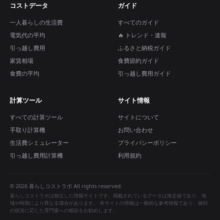
コストデータ
ガイド
一人暮らしの生活費
すべてのガイド
電気代の平均
🔥 トレンド・速報
引っ越し費用
ふるさと納税ガイド
家賃相場
食費節約ガイド
食費の平均
引っ越し費用ガイド
計算ツール
サイト情報
すべての計算ツール
サイトについて
手取り計算機
お問い合わせ
生活費シミュレーター
プライバシーポリシー
引っ越し費用計算機
利用規約
© 2026 暮らしコストラボ All rights reserved.
暮らしコストラボは独立した情報サイトです。掲載されているデータは推定値であり、地
域や時期により異なる場合があります。 本サイトの情報は一般的な参考情報であり、個別
の状況に応じた専門家への相談をお勧めします。