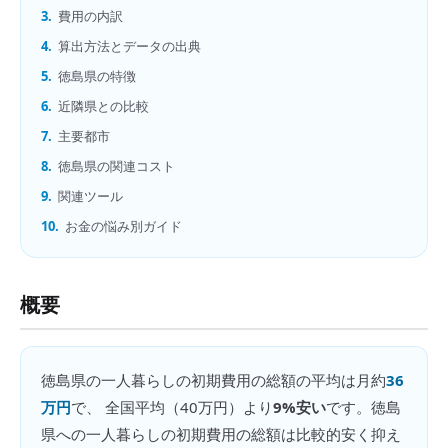
3.
費用の内訳
4.
算出方法とデータの出典
5.
徳島県の特徴
6.
近隣県との比較
7.
主要都市
8.
徳島県の関連コスト
9.
関連ツール
10.
お金の悩み別ガイド
概要
徳島県
の
一人暮らしの初期費用の総額
の平均は月約
36
万円
で、 全国平均（
40万円
）より
9%安い
です。
徳島
県への一人暮らしの初期費用の総額は比較的安く抑え