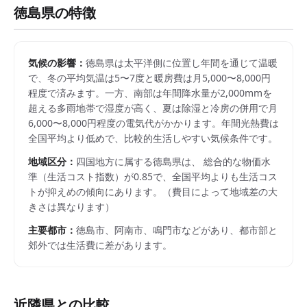
徳島県
の特徴
気候の影響：
徳島県は太平洋側に位置し年間を通じて温暖
で、冬の平均気温は5〜7度と暖房費は月5,000〜8,000円
程度で済みます。一方、南部は年間降水量が2,000mmを
超える多雨地帯で湿度が高く、夏は除湿と冷房の併用で月
6,000〜8,000円程度の電気代がかかります。年間光熱費は
全国平均より低めで、比較的生活しやすい気候条件です。
地域区分：
四国
地方に属する
徳島県
は、 総合的な物価水
準（生活コスト指数）が
0.85
で、
全国平均よりも生活コス
トが抑えめの傾向にあります。
（費目によって地域差の大
きさは異なります）
主要都市：
徳島市、阿南市、鳴門市
などがあり、都市部と
郊外では生活費に差があります。
近隣県との比較