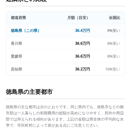
都道府県
月額（目安）
全国比
徳島県
（この県）
36.4万円
9%安い
香川県
36.6万円
8%安い
愛媛県
36.6万円
8%安い
高知県
36.2万円
10%安い
徳島県
の主要都市
徳島県
の主な都市は次のとおりです。同じ県内でも、
徳島市
などの都
市部は
一人暮らしの初期費用の総額
が高めになりやすく、郊外や周辺
部では抑えられる傾向があります。上記の金額は県全体の平均的な水
準で、市区町村によって差がある点にご注意ください。