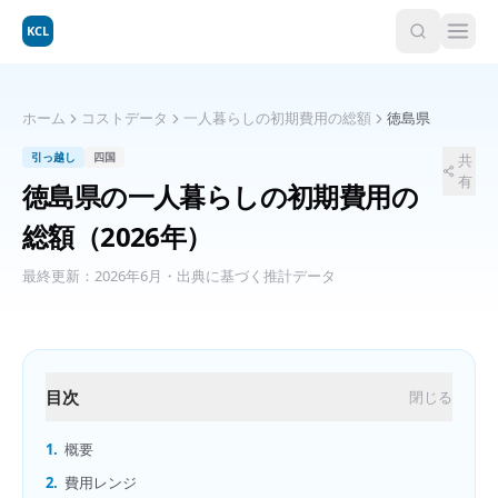
KCL
ホーム
コストデータ
一人暮らしの初期費用の総額
徳島県
引っ越し
四国
共
有
徳島県
の
一人暮らしの初期費用の
総額
（2026年）
最終更新：
2026年6月
・出典に基づく推計データ
目次
閉じる
1.
概要
2.
費用レンジ