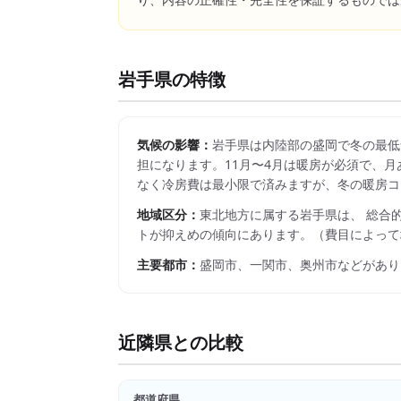
り、内容の正確性・完全性を保証するものでは
岩手県
の特徴
気候の影響：
岩手県は内陸部の盛岡で冬の最低
担になります。11月〜4月は暖房が必須で、月
なく冷房費は最小限で済みますが、冬の暖房コ
地域区分：
東北
地方に属する
岩手県
は、 総合
トが抑えめの傾向にあります。
（費目によって
主要都市：
盛岡市、一関市、奥州市
などがあり
近隣県との比較
都道府県