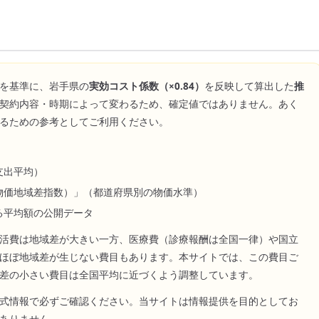
を基準に、
岩手県
の
実効コスト係数（×
0.84
）
を反映して算出した
推
契約内容・時期によって変わるため、確定値ではありません。あく
るための参考としてご利用ください。
支出平均）
物価地域差指数）」（都道府県別の物価水準）
る平均額の公開データ
活費は地域差が大きい一方、医療費（診療報酬は全国一律）や国立
ほぼ地域差が生じない費目もあります。本サイトでは、この費目ご
差の小さい費目は全国平均に近づくよう調整しています。
式情報で必ずご確認ください。当サイトは情報提供を目的としてお