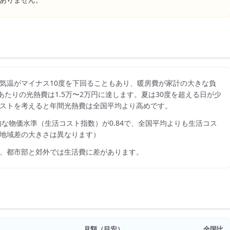
ありません。
気温がマイナス10度を下回ることもあり、暖房費が家計の大きな負
あたりの光熱費は1.5万〜2万円に達します。夏は30度を超える日が少
ストを考えると年間光熱費は全国平均より高めです。
的な物価水準（生活コスト指数）が
0.84
で、
全国平均よりも生活コス
地域差の大きさは異なります）
、都市部と郊外では生活費に差があります。
月額（目安）
全国比