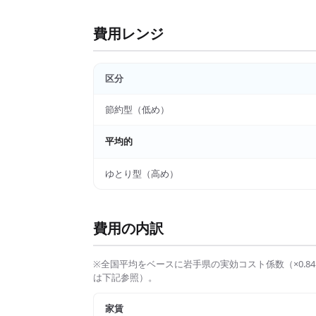
費用レンジ
区分
節約型（低め）
平均的
ゆとり型（高め）
費用の内訳
※全国平均をベースに
岩手県
の実効コスト係数（×
0.84
は下記参照）。
家賃