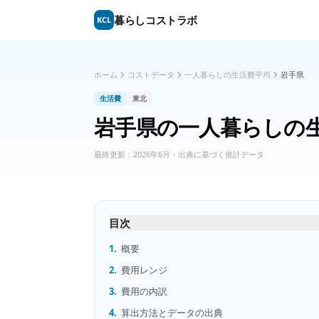
暮らしコストラボ
KCL
ホーム
コストデータ
一人暮らしの生活費平均
岩手県
生活費
東北
岩手県
の
一人暮らしの
最終更新：
2026年6月
・出典に基づく推計データ
目次
1.
概要
2.
費用レンジ
3.
費用の内訳
4.
算出方法とデータの出典