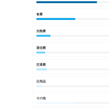
食費
光熱費
通信費
交通費
日用品
その他