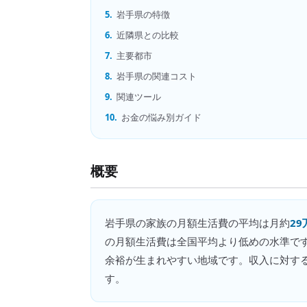
5.
岩手県の特徴
6.
近隣県との比較
7.
主要都市
8.
岩手県の関連コスト
9.
関連ツール
10.
お金の悩み別ガイド
概要
岩手県
の
家族の月額生活費
の平均は月約
29
の月額生活費は全国平均より低めの水準で
余裕が生まれやすい地域です。収入に対す
す。