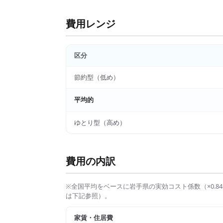
費用レンジ
区分
節約型（低め）
平均的
ゆとり型（高め）
費用の内訳
※全国平均をベースに
岩手県
の実効コスト係数（×
0.84
は下記参照）。
家賃・住居費