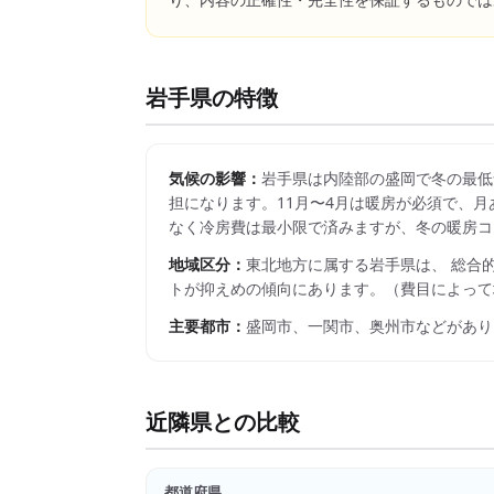
り、内容の正確性・完全性を保証するものでは
岩手県
の特徴
気候の影響：
岩手県は内陸部の盛岡で冬の最低
担になります。11月〜4月は暖房が必須で、月
なく冷房費は最小限で済みますが、冬の暖房コ
地域区分：
東北
地方に属する
岩手県
は、 総合
トが抑えめの傾向にあります。
（費目によって
主要都市：
盛岡市、一関市、奥州市
などがあり
近隣県との比較
都道府県