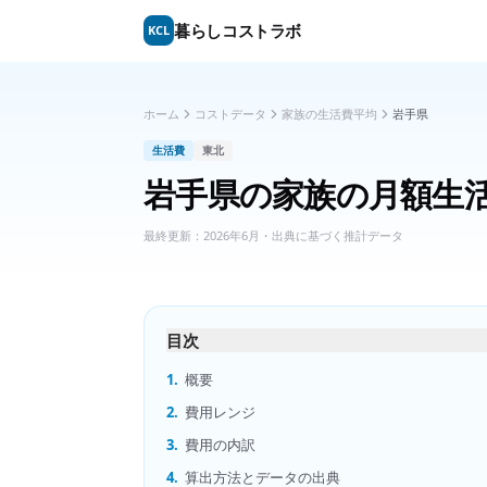
暮らしコストラボ
KCL
ホーム
コストデータ
家族の生活費平均
岩手県
生活費
東北
岩手県
の
家族の月額生
最終更新：
2026年6月
・出典に基づく推計データ
目次
1.
概要
2.
費用レンジ
3.
費用の内訳
4.
算出方法とデータの出典