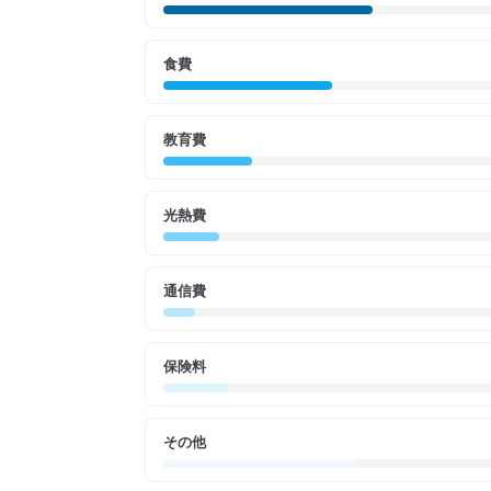
食費
教育費
光熱費
通信費
保険料
その他