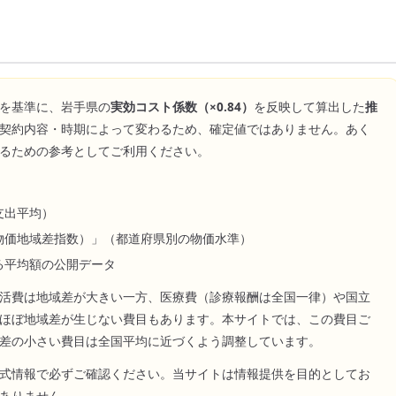
を基準に、
岩手県
の
実効コスト係数（×
0.84
）
を反映して算出した
推
契約内容・時期によって変わるため、確定値ではありません。あく
るための参考としてご利用ください。
支出平均）
物価地域差指数）」（都道府県別の物価水準）
る平均額の公開データ
活費は地域差が大きい一方、医療費（診療報酬は全国一律）や国立
ほぼ地域差が生じない費目もあります。本サイトでは、この費目ご
差の小さい費目は全国平均に近づくよう調整しています。
式情報で必ずご確認ください。当サイトは情報提供を目的としてお