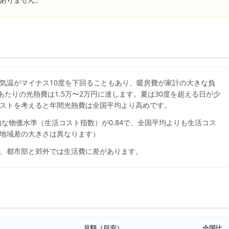
ありません。
気温がマイナス10度を下回ることもあり、暖房費が家計の大きな負
あたりの光熱費は1.5万〜2万円に達します。夏は30度を超える日が少
ストを考えると年間光熱費は全国平均より高めです。
的な物価水準（生活コスト指数）が
0.84
で、
全国平均よりも生活コス
地域差の大きさは異なります）
、都市部と郊外では生活費に差があります。
月額（目安）
全国比