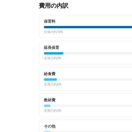
費用の内訳
保育料
全体の約
78
%
延長保育
全体の約
9
%
給食費
全体の約
6
%
教材費
全体の約
3
%
その他