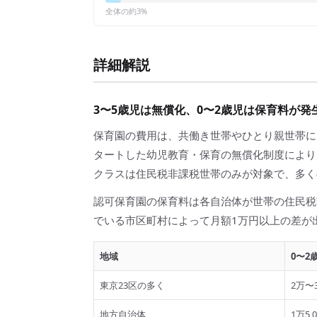
全体の約
3
%
詳細解説
3〜5歳児は無償化、0〜2歳児は保育料が発
保育園の費用は、共働き世帯やひとり親世帯にと
タートした幼児教育・保育の無償化制度により
クラスは住民税非課税世帯のみが対象で、多く
認可保育園の保育料は各自治体が世帯の住民税
でいる市区町村によって月額1万円以上の差が
地域
0〜2
東京23区の多く
2万〜3
地方自治体
1万5,