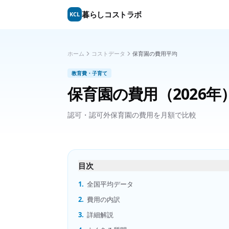
暮らしコストラボ
KCL
ホーム
コストデータ
保育園の費用平均
教育費・子育て
保育園の費用
（2026年
認可・認可外保育園の費用を月額で比較
目次
1.
全国平均データ
2.
費用の内訳
3.
詳細解説