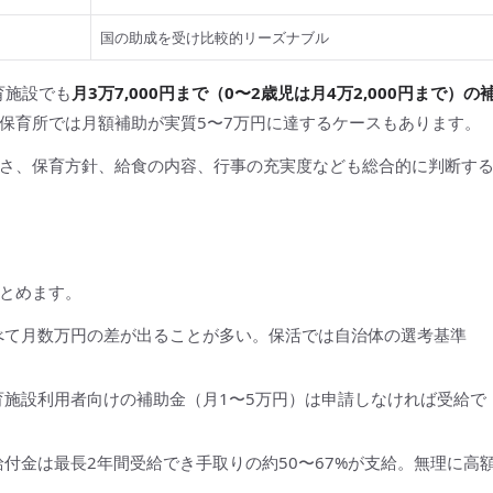
国の助成を受け比較的リーズナブル
育施設でも
月3万7,000円まで（0〜2歳児は月4万2,000円まで）の
保育所では月額補助が実質5〜7万円に達するケースもあります。
さ、保育方針、給食の内容、行事の充実度なども総合的に判断す
とめます。
べて月数万円の差が出ることが多い。保活では自治体の選考基準
育施設利用者向けの補助金（月1〜5万円）は申請しなければ受給で
給付金は最長2年間受給でき手取りの約50〜67%が支給。無理に高