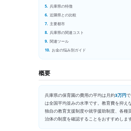
5.
兵庫県の特徴
6.
近隣県との比較
7.
主要都市
8.
兵庫県の関連コスト
9.
関連ツール
10.
お金の悩み別ガイド
概要
兵庫県
の
保育園の費用
の平均は月約
3万円
で
は全国平均並みの水準です。教育費を抑え
独自の教育支援制度や就学援助制度、各種
治体の制度を確認することをおすすめしま