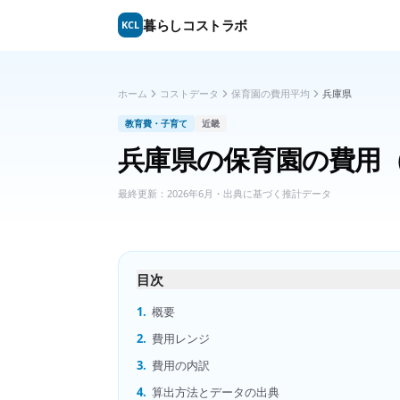
暮らしコストラボ
KCL
ホーム
コストデータ
保育園の費用平均
兵庫県
教育費・子育て
近畿
兵庫県
の
保育園の費用
最終更新：
2026年6月
・出典に基づく推計データ
目次
1.
概要
2.
費用レンジ
3.
費用の内訳
4.
算出方法とデータの出典