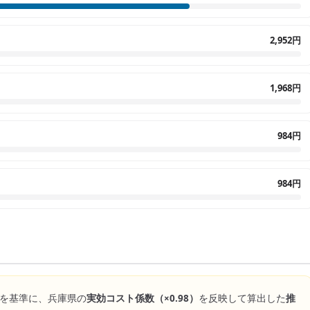
2,952円
1,968円
984円
984円
を基準に、
兵庫県
の
実効コスト係数（×
0.98
）
を反映して算出した
推