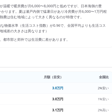
温暖で暖房費が月6,000〜8,000円と低めですが、日本海側の豊
かかります。夏は瀬戸内側で猛暑日があり冷房費が月6,000〜1万円程
熱費は住む地域によって大きく異なるのが特徴です。
的な物価水準（生活コスト指数）が
0.96
で、
全国平均よりも生活コス
地域差の大きさは異なります）
、都市部と郊外では生活費に差があります。
月額（目安）
全国比
3.0万円
2%安い
3.0万円
1%安い
3.1万円
2%高い