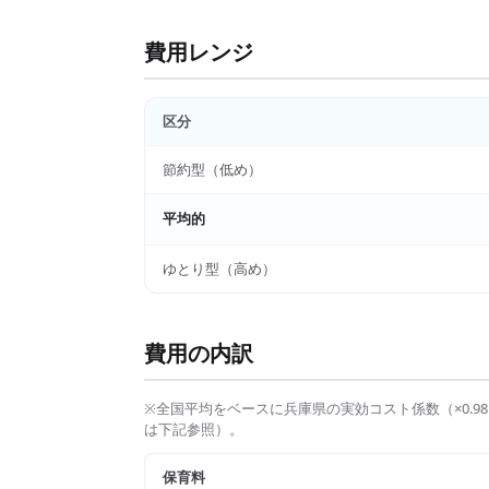
費用レンジ
区分
節約型（低め）
平均的
ゆとり型（高め）
費用の内訳
※全国平均をベースに
兵庫県
の実効コスト係数（×
0.98
は下記参照）。
保育料