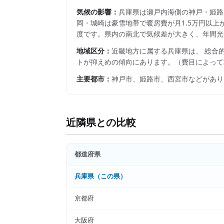
気候の影響：
兵庫県は瀬戸内海側の神戸・姫路が
岡・城崎は豪雪地帯で暖房費が月1.5万円以上
度です。県内の南北で気候差が大きく、年間光
地域区分：
近畿
地方に属する
兵庫県
は、 総合
トが抑えめの傾向にあります。
（費目によって
主要都市：
神戸市、姫路市、西宮市
などがあり
近隣県との比較
都道府県
兵庫県
（この県）
京都府
大阪府