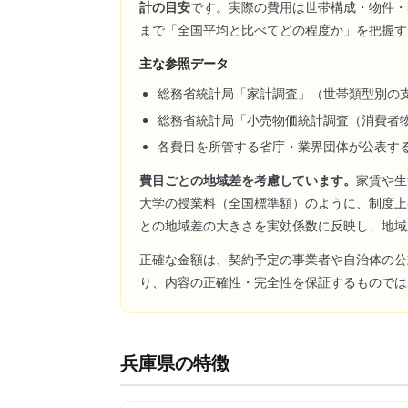
計の目安
です。実際の費用は世帯構成・物件・
まで「全国平均と比べてどの程度か」を把握す
主な参照データ
総務省統計局「家計調査」（世帯類型別の
総務省統計局「小売物価統計調査（消費者
各費目を所管する省庁・業界団体が公表す
費目ごとの地域差を考慮しています。
家賃や生
大学の授業料（全国標準額）のように、制度上
との地域差の大きさを実効係数に反映し、地域
正確な金額は、契約予定の事業者や自治体の公
り、内容の正確性・完全性を保証するものでは
兵庫県
の特徴