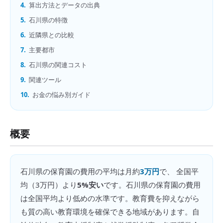
4.
算出方法とデータの出典
5.
石川県の特徴
6.
近隣県との比較
7.
主要都市
8.
石川県の関連コスト
9.
関連ツール
10.
お金の悩み別ガイド
概要
石川県
の
保育園の費用
の平均は月約
3万円
で、 全国平
均（
3万円
）より
5%安い
です。
石川県の保育園の費用
は全国平均より低めの水準です。教育費を抑えながら
も質の高い教育環境を確保できる地域があります。自