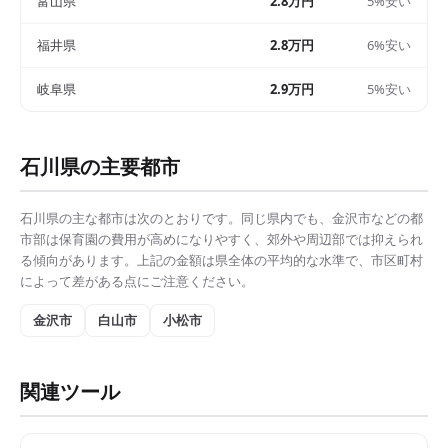
富山県
2.8万円
5%安い
福井県
2.8万円
6%安い
岐阜県
2.9万円
5%安い
石川県
の主要都市
石川県
の主な都市は次のとおりです。同じ県内でも、
金沢市
などの都
市部は
保育園の費用
が高めになりやすく、郊外や周辺部では抑えられ
る傾向があります。上記の金額は県全体の平均的な水準で、市区町村
によって差がある点にご注意ください。
金沢市
白山市
小松市
関連ツール