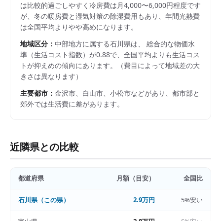
は比較的過ごしやすく冷房費は月4,000〜6,000円程度です
が、冬の暖房費と湿気対策の除湿費用もあり、年間光熱費
は全国平均よりやや高めになります。
地域区分：
中部
地方に属する
石川県
は、 総合的な物価水
準（生活コスト指数）が
0.88
で、
全国平均よりも生活コス
トが抑えめの傾向にあります。
（費目によって地域差の大
きさは異なります）
主要都市：
金沢市、白山市、小松市
などがあり、都市部と
郊外では生活費に差があります。
近隣県との比較
都道府県
月額（目安）
全国比
石川県
（この県）
2.9万円
5%安い