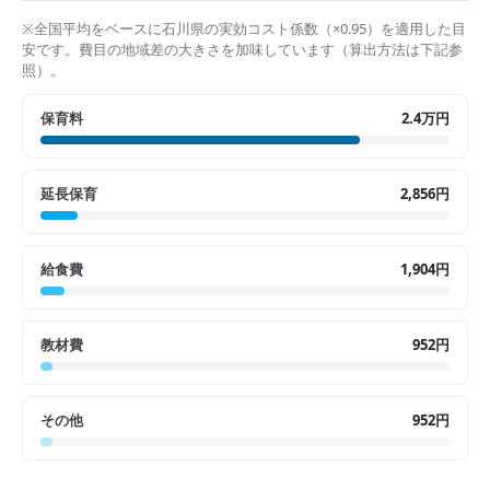
※全国平均をベースに
石川県
の実効コスト係数（×
0.95
）を適用した目
安です。費目の地域差の大きさを加味しています（算出方法は下記参
照）。
保育料
2.4万円
延長保育
2,856円
給食費
1,904円
教材費
952円
その他
952円