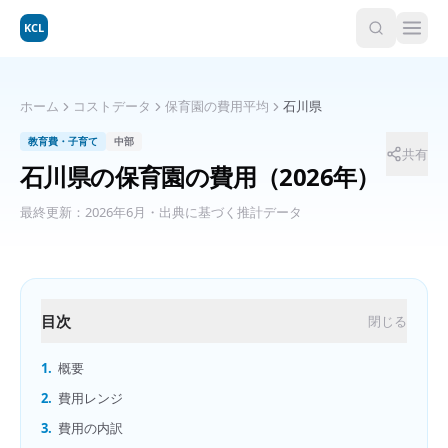
KCL
ホーム
コストデータ
保育園の費用平均
石川県
教育費・子育て
中部
共有
石川県
の
保育園の費用
（2026年）
最終更新：
2026年6月
・出典に基づく推計データ
目次
閉じる
1.
概要
2.
費用レンジ
3.
費用の内訳