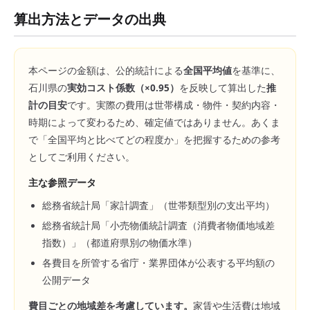
算出方法とデータの出典
本ページの金額は、公的統計による
全国平均値
を基準に、
石川県
の
実効コスト係数（×
0.95
）
を反映して算出した
推
計の目安
です。実際の費用は世帯構成・物件・契約内容・
時期によって変わるため、確定値ではありません。あくま
で「全国平均と比べてどの程度か」を把握するための参考
としてご利用ください。
主な参照データ
総務省統計局「家計調査」（世帯類型別の支出平均）
総務省統計局「小売物価統計調査（消費者物価地域差
指数）」（都道府県別の物価水準）
各費目を所管する省庁・業界団体が公表する平均額の
公開データ
費目ごとの地域差を考慮しています。
家賃や生活費は地域