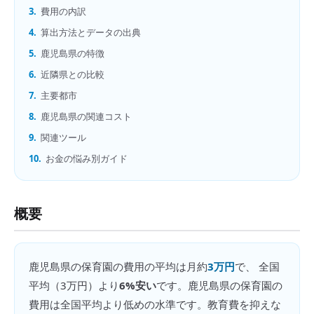
3.
費用の内訳
4.
算出方法とデータの出典
5.
鹿児島県の特徴
6.
近隣県との比較
7.
主要都市
8.
鹿児島県の関連コスト
9.
関連ツール
10.
お金の悩み別ガイド
概要
鹿児島県
の
保育園の費用
の平均は月約
3万円
で、 全国
平均（
3万円
）より
6%安い
です。
鹿児島県の保育園の
費用は全国平均より低めの水準です。教育費を抑えな