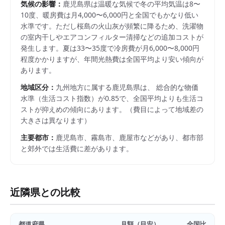
気候の影響：
鹿児島県は温暖な気候で冬の平均気温は8〜
10度、暖房費は月4,000〜6,000円と全国でもかなり低い
水準です。ただし桜島の火山灰が頻繁に降るため、洗濯物
の室内干しやエアコンフィルター清掃などの追加コストが
発生します。夏は33〜35度で冷房費が月6,000〜8,000円
程度かかりますが、年間光熱費は全国平均より安い傾向が
あります。
地域区分：
九州
地方に属する
鹿児島県
は、 総合的な物価
水準（生活コスト指数）が
0.85
で、
全国平均よりも生活コ
ストが抑えめの傾向にあります。
（費目によって地域差の
大きさは異なります）
主要都市：
鹿児島市、霧島市、鹿屋市
などがあり、都市部
と郊外では生活費に差があります。
近隣県との比較
都道府県
月額（目安）
全国比