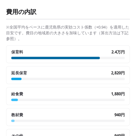
費用の内訳
※全国平均をベースに
鹿児島県
の実効コスト係数（×
0.94
）を適用した
目安です。費目の地域差の大きさを加味しています（算出方法は下記
参照）。
保育料
2.4万円
延長保育
2,820円
給食費
1,880円
教材費
940円
その他
940円