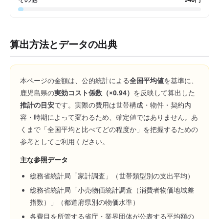
算出方法とデータの出典
本ページの金額は、公的統計による
全国平均値
を基準に、
鹿児島県
の
実効コスト係数（×
0.94
）
を反映して算出した
推計の目安
です。実際の費用は世帯構成・物件・契約内
容・時期によって変わるため、確定値ではありません。あ
くまで「全国平均と比べてどの程度か」を把握するための
参考としてご利用ください。
主な参照データ
総務省統計局「家計調査」（世帯類型別の支出平均）
総務省統計局「小売物価統計調査（消費者物価地域差
指数）」（都道府県別の物価水準）
各費目を所管する省庁・業界団体が公表する平均額の