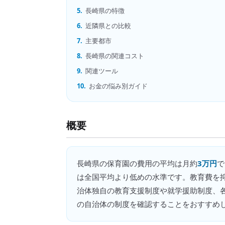
5.
長崎県の特徴
6.
近隣県との比較
7.
主要都市
8.
長崎県の関連コスト
9.
関連ツール
10.
お金の悩み別ガイド
概要
長崎県
の
保育園の費用
の平均は月約
3万円
で
は全国平均より低めの水準です。教育費を
治体独自の教育支援制度や就学援助制度、
の自治体の制度を確認することをおすすめ