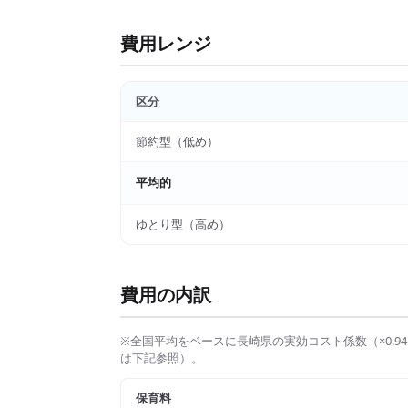
費用レンジ
区分
節約型（低め）
平均的
ゆとり型（高め）
費用の内訳
※全国平均をベースに
長崎県
の実効コスト係数（×
0.94
は下記参照）。
保育料