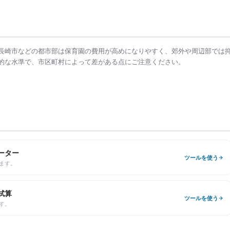
長崎市
などの都市部は
保育園の費用
が高めになりやすく、郊外や周辺部では
的な水準で、市区町村によって差がある点にご注意ください。
ーター
ツールを使う
ます。
試算
ツールを使う
す。