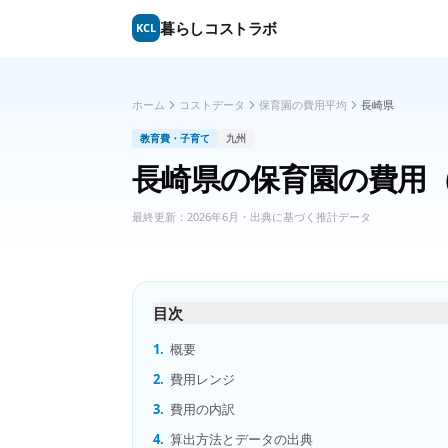
暮らしコストラボ
KCL
ホーム
コストデータ
保育園の費用平均
長崎県
教育費・子育て
九州
長崎県
の
保育園の費用
最終更新：
2026年6月
・出典に基づく推計データ
目次
1.
概要
2.
費用レンジ
3.
費用の内訳
4.
算出方法とデータの出典