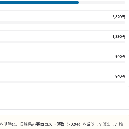
2,820円
1,880円
940円
940円
を基準に、
長崎県
の
実効コスト係数（×
0.94
）
を反映して算出した
推