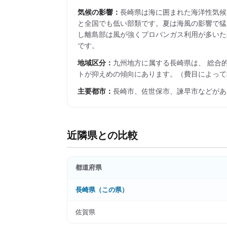
気候の影響：
長崎県は海に囲まれた海洋性気候で
と全国でも低い部類です。夏は海風の影響で猛暑日
し離島部は風が強くプロパンガス利用が多いた
です。
地域区分：
九州
地方に属する
長崎県
は、 総合
トが抑えめの傾向にあります。
（費目によって
主要都市：
長崎市、佐世保市、諫早市
などがあ
近隣県との比較
都道府県
長崎県
（この県）
佐賀県