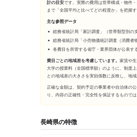
計の目安
です。実際の費用は世帯構成・物件・
まで「全国平均と比べてどの程度か」を把握す
主な参照データ
総務省統計局「家計調査」（世帯類型別の
総務省統計局「小売物価統計調査（消費者
各費目を所管する省庁・業界団体が公表す
費目ごとの地域差を考慮しています。
家賃や生
大学の授業料（全国標準額）のように、制度上
との地域差の大きさを実効係数に反映し、地域
正確な金額は、契約予定の事業者や自治体の公
り、内容の正確性・完全性を保証するものでは
長崎県
の特徴