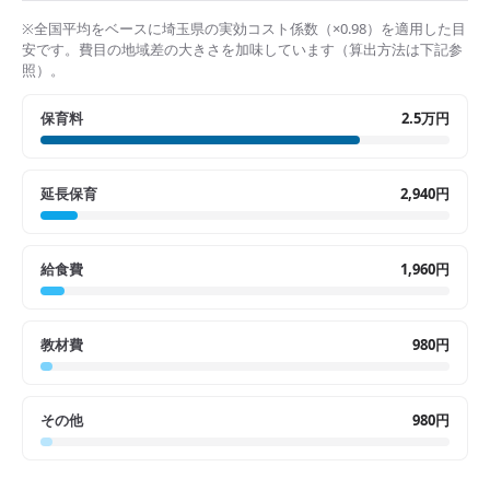
※全国平均をベースに
埼玉県
の実効コスト係数（×
0.98
）を適用した目
安です。費目の地域差の大きさを加味しています（算出方法は下記参
照）。
保育料
2.5万円
延長保育
2,940円
給食費
1,960円
教材費
980円
その他
980円