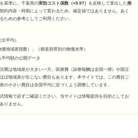
を基準に、
千葉県
の
実効コスト係数（×
0.97
）
を反映して算出した
推
契約内容・時期によって変わるため、確定値ではありません。あく
るための参考としてご利用ください。
支出平均）
物価地域差指数）」（都道府県別の物価水準）
る平均額の公開データ
活費は地域差が大きい一方、医療費（診療報酬は全国一律）や国立
ほぼ地域差が生じない費目もあります。本サイトでは、この費目ご
差の小さい費目は全国平均に近づくよう調整しています。
式情報で必ずご確認ください。当サイトは情報提供を目的としてお
ありません。