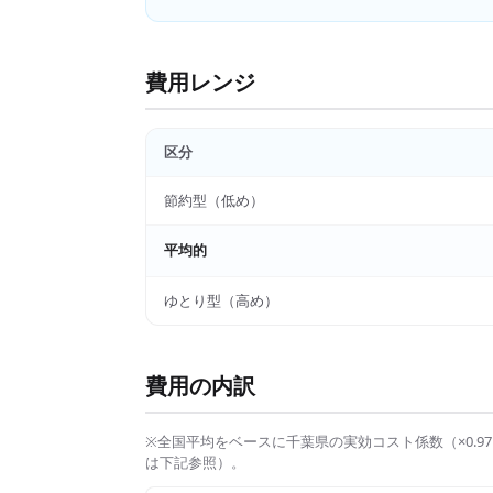
費用レンジ
区分
節約型（低め）
平均的
ゆとり型（高め）
費用の内訳
※全国平均をベースに
千葉県
の実効コスト係数（×
0.97
は下記参照）。