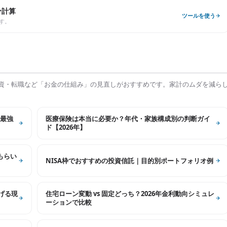
分計算
ツールを使う
す。
資・転職など「お金の仕組み」の見直しがおすすめです。家計のムダを減ら
最強
医療保険は本当に必要か？年代・家族構成別の判断ガイ
ド【2026年】
もらい
NISA枠でおすすめの投資信託｜目的別ポートフォリオ例
げる現
住宅ローン変動 vs 固定どっち？2026年金利動向シミュレ
ーションで比較