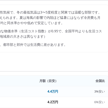
性気候で、冬の最低気温は3〜5度程度と関東では温暖な部類です。
度に抑えられます。夏は海風の影響で内陸ほど猛暑にはならず冷房費も月
全国平均と同水準かやや低めで安定しています。
的な物価水準（生活コスト指数）が
0.95
で、
全国平均よりも生活コス
地域差の大きさは異なります）
、都市部と郊外では生活費に差があります。
月額（目安）
全国比
4.4万円
3%安い
4.2万円
6%安い