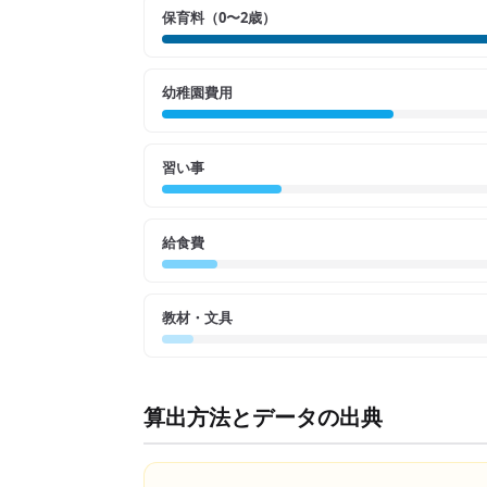
保育料（0〜2歳）
幼稚園費用
習い事
給食費
教材・文具
算出方法とデータの出典