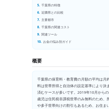
5.
千葉県の特徴
6.
近隣県との比較
7.
主要都市
8.
千葉県の関連コスト
9.
関連ツール
10.
お金の悩み別ガイド
概要
千葉県
の
保育料・教育費の月額
の平均は月
料は世帯所得と自治体の設定基準により決
済むケースが多いです。2019年10月から
歳児は住民税非課税世帯のみ無料のため、
や多子世帯向けの割引もあるため、お住ま