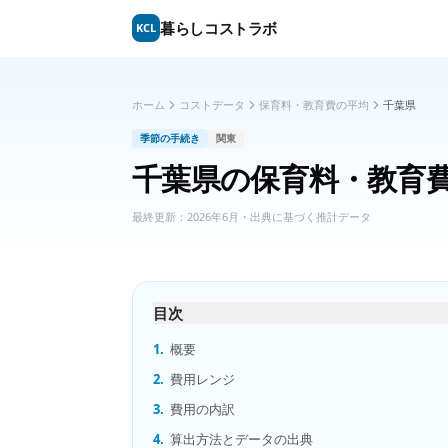
暮らしコストラボ
KCL
ホーム
コストデータ
保育料・教育費の平均
千葉県
季節の手続き
関東
千葉県
の
保育料・教育
最終更新：
2026年6月
・出典に基づく推計データ
目次
1.
概要
2.
費用レンジ
3.
費用の内訳
4.
算出方法とデータの出典