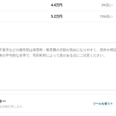
4.4万円
3%安い
5.2万円
15%高い
千葉市
などの都市部は
保育料・教育費の月額
が高めになりやすく、郊外や周
体の平均的な水準で、市区町村によって差がある点にご注意ください。
ター
ツールを使う
を自動計算します。