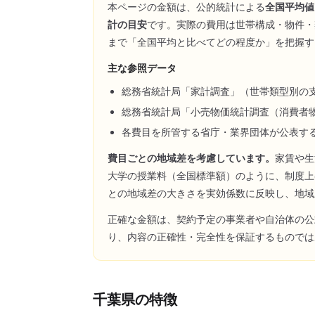
本ページの金額は、公的統計による
全国平均値
計の目安
です。実際の費用は世帯構成・物件・
まで「全国平均と比べてどの程度か」を把握す
主な参照データ
総務省統計局「家計調査」（世帯類型別の
総務省統計局「小売物価統計調査（消費者
各費目を所管する省庁・業界団体が公表す
費目ごとの地域差を考慮しています。
家賃や生
大学の授業料（全国標準額）のように、制度上
との地域差の大きさを実効係数に反映し、地域
正確な金額は、契約予定の事業者や自治体の公
り、内容の正確性・完全性を保証するものでは
千葉県
の特徴