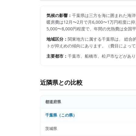
気候の影響：
千葉県は三方を海に囲まれた海洋
暖房費は12月〜2月で月6,000〜1万円程
5,000〜8,000円程度で、年間の光熱費は
地域区分：
関東
地方に属する
千葉県
は、 総合
トが抑えめの傾向にあります。
（費目によって
主要都市：
千葉市、船橋市、松戸市
などがあり
近隣県との比較
都道府県
千葉県
（この県）
茨城県