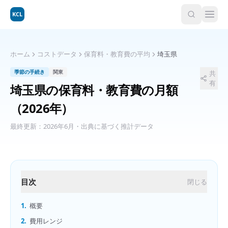
KCL
ホーム
コストデータ
保育料・教育費の平均
埼玉県
季節の手続き
関東
共
有
埼玉県
の
保育料・教育費の月額
（2026年）
最終更新：
2026年6月
・出典に基づく推計データ
目次
閉じる
1.
概要
2.
費用レンジ