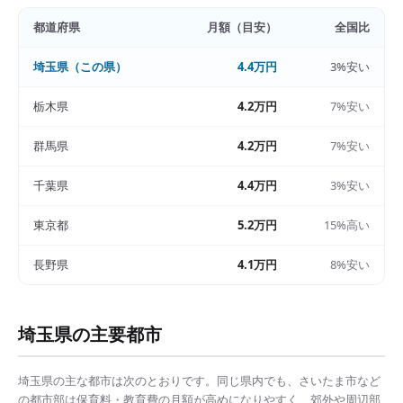
都道府県
月額（目安）
全国比
埼玉県
（この県）
4.4万円
3%安い
栃木県
4.2万円
7%安い
群馬県
4.2万円
7%安い
千葉県
4.4万円
3%安い
東京都
5.2万円
15%高い
長野県
4.1万円
8%安い
埼玉県
の主要都市
埼玉県
の主な都市は次のとおりです。同じ県内でも、
さいたま市
など
の都市部は
保育料・教育費の月額
が高めになりやすく、郊外や周辺部