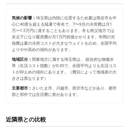
気候の影響：
埼玉県は内陸に位置するため夏は熊谷市を中
心に40度を超える猛暑で有名で、7〜9月の冷房費は月1
万〜1.5万円に達することもあります。冬も秩父地方では
氷点下になり暖房費が月1万円前後かかります。年間の光
熱費は夏の冷房コストが大きなウェイトを占め、全国平均
よりやや高めの傾向があります。
地域区分：
関東
地方に属する
埼玉県
は、 総合的な物価水
準（生活コスト指数）が
0.95
で、
全国平均よりも生活コス
トが抑えめの傾向にあります。
（費目によって地域差の大
きさは異なります）
主要都市：
さいたま市、川越市、所沢市
などがあり、都市
部と郊外では生活費に差があります。
近隣県との比較