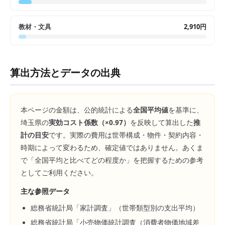
教材・文具
2,910円
算出方法とデータの出典
本ページの金額は、公的統計による
全国平均値
を基準に、
埼玉県
の
実効コスト係数（×
0.97
）
を反映して算出した
推
計の目安
です。実際の費用は世帯構成・物件・契約内容・
時期によって変わるため、確定値ではありません。あくま
で「全国平均と比べてどの程度か」を把握するための参考
としてご利用ください。
主な参照データ
総務省統計局「家計調査」（世帯類型別の支出平均）
総務省統計局「小売物価統計調査（消費者物価地域差