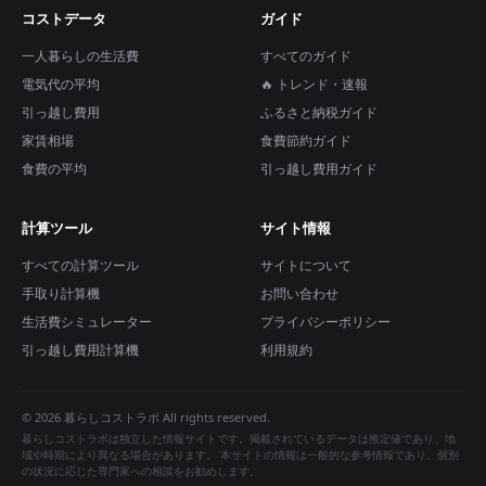
コストデータ
ガイド
一人暮らしの生活費
すべてのガイド
電気代の平均
🔥 トレンド・速報
引っ越し費用
ふるさと納税ガイド
家賃相場
食費節約ガイド
食費の平均
引っ越し費用ガイド
計算ツール
サイト情報
すべての計算ツール
サイトについて
手取り計算機
お問い合わせ
生活費シミュレーター
プライバシーポリシー
引っ越し費用計算機
利用規約
© 2026 暮らしコストラボ All rights reserved.
暮らしコストラボは独立した情報サイトです。掲載されているデータは推定値であり、地
域や時期により異なる場合があります。 本サイトの情報は一般的な参考情報であり、個別
の状況に応じた専門家への相談をお勧めします。