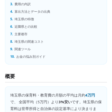
3.
費用の内訳
4.
算出方法とデータの出典
5.
埼玉県の特徴
6.
近隣県との比較
7.
主要都市
8.
埼玉県の関連コスト
9.
関連ツール
10.
お金の悩み別ガイド
概要
埼玉県
の
保育料・教育費の月額
の平均は月約
4万円
で、 全国平均（
5万円
）より
3%安い
です。
埼玉県の保
育料は世帯所得と自治体の設定基準により決まりま