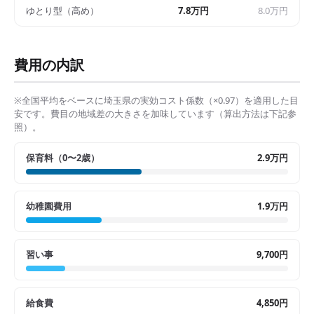
ゆとり型（高め）
7.8万円
8.0万円
費用の内訳
※全国平均をベースに
埼玉県
の実効コスト係数（×
0.97
）を適用した目
安です。費目の地域差の大きさを加味しています（算出方法は下記参
照）。
保育料（0〜2歳）
2.9万円
幼稚園費用
1.9万円
習い事
9,700円
給食費
4,850円