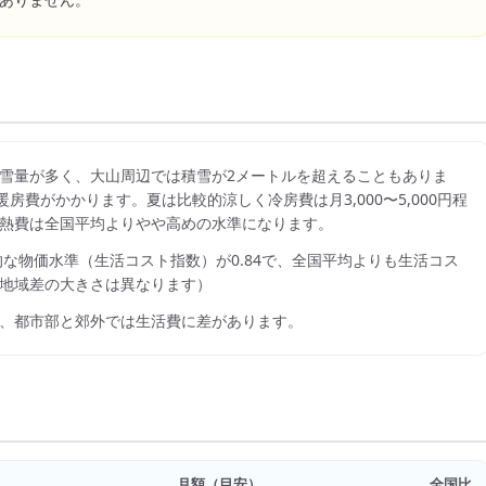
ありません。
雪量が多く、大山周辺では積雪が2メートルを超えることもありま
暖房費がかかります。夏は比較的涼しく冷房費は月3,000〜5,000円程
熱費は全国平均よりやや高めの水準になります。
的な物価水準（生活コスト指数）が
0.84
で、
全国平均よりも生活コス
地域差の大きさは異なります）
、都市部と郊外では生活費に差があります。
月額（目安）
全国比