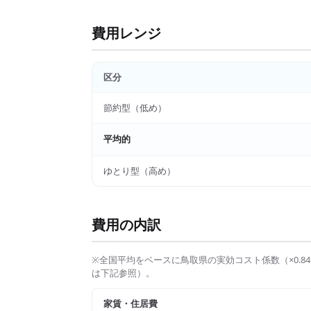
費用レンジ
区分
節約型（低め）
平均的
ゆとり型（高め）
費用の内訳
※全国平均をベースに
鳥取県
の実効コスト係数（×
0.84
は下記参照）。
家賃・住居費