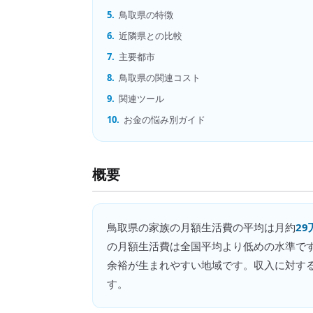
5.
鳥取県の特徴
6.
近隣県との比較
7.
主要都市
8.
鳥取県の関連コスト
9.
関連ツール
10.
お金の悩み別ガイド
概要
鳥取県
の
家族の月額生活費
の平均は月約
29
の月額生活費は全国平均より低めの水準で
余裕が生まれやすい地域です。収入に対す
す。