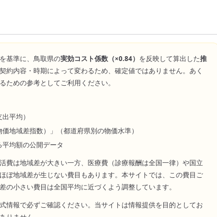
を基準に、
鳥取県
の
実効コスト係数（×
0.84
）
を反映して算出した
推
契約内容・時期によって変わるため、確定値ではありません。あく
るための参考としてご利用ください。
支出平均）
物価地域差指数）」（都道府県別の物価水準）
る平均額の公開データ
活費は地域差が大きい一方、医療費（診療報酬は全国一律）や国立
ほぼ地域差が生じない費目もあります。本サイトでは、この費目ご
差の小さい費目は全国平均に近づくよう調整しています。
式情報で必ずご確認ください。当サイトは情報提供を目的としてお