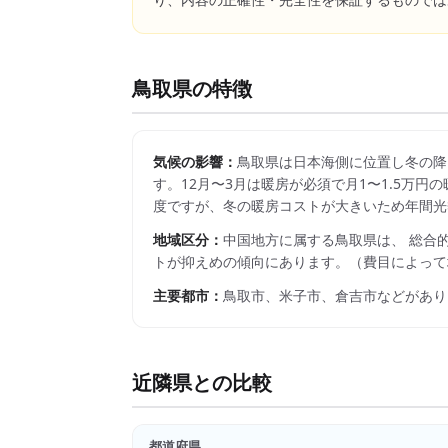
り、内容の正確性・完全性を保証するものでは
鳥取県
の特徴
気候の影響：
鳥取県は日本海側に位置し冬の降
す。12月〜3月は暖房が必須で月1〜1.5万円の
度ですが、冬の暖房コストが大きいため年間光
地域区分：
中国
地方に属する
鳥取県
は、 総合
トが抑えめの傾向にあります。
（費目によって
主要都市：
鳥取市、米子市、倉吉市
などがあり
近隣県との比較
都道府県