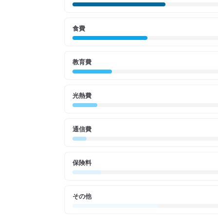
食費
教育費
光熱費
通信費
保険料
その他