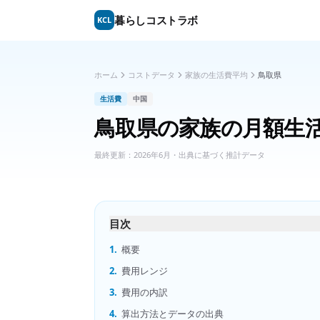
暮らしコストラボ
KCL
ホーム
コストデータ
家族の生活費平均
鳥取県
生活費
中国
鳥取県
の
家族の月額生
最終更新：
2026年6月
・出典に基づく推計データ
目次
1.
概要
2.
費用レンジ
3.
費用の内訳
4.
算出方法とデータの出典