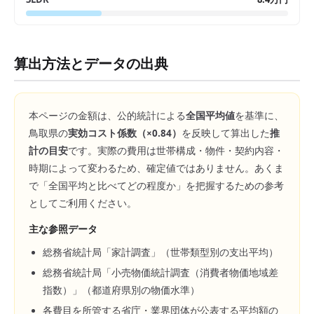
算出方法とデータの出典
本ページの金額は、公的統計による
全国平均値
を基準に、
鳥取県
の
実効コスト係数（×
0.84
）
を反映して算出した
推
計の目安
です。実際の費用は世帯構成・物件・契約内容・
時期によって変わるため、確定値ではありません。あくま
で「全国平均と比べてどの程度か」を把握するための参考
としてご利用ください。
主な参照データ
総務省統計局「家計調査」（世帯類型別の支出平均）
総務省統計局「小売物価統計調査（消費者物価地域差
指数）」（都道府県別の物価水準）
各費目を所管する省庁・業界団体が公表する平均額の