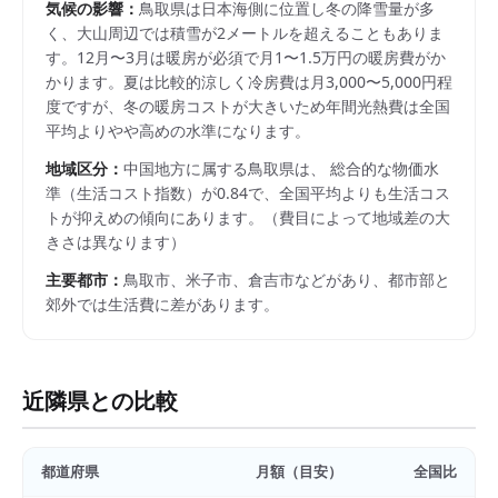
気候の影響：
鳥取県は日本海側に位置し冬の降雪量が多
く、大山周辺では積雪が2メートルを超えることもありま
す。12月〜3月は暖房が必須で月1〜1.5万円の暖房費がか
かります。夏は比較的涼しく冷房費は月3,000〜5,000円程
度ですが、冬の暖房コストが大きいため年間光熱費は全国
平均よりやや高めの水準になります。
地域区分：
中国
地方に属する
鳥取県
は、 総合的な物価水
準（生活コスト指数）が
0.84
で、
全国平均よりも生活コス
トが抑えめの傾向にあります。
（費目によって地域差の大
きさは異なります）
主要都市：
鳥取市、米子市、倉吉市
などがあり、都市部と
郊外では生活費に差があります。
近隣県との比較
都道府県
月額（目安）
全国比