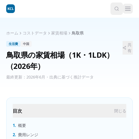
KCL
ホーム
コストデータ
家賃相場
鳥取県
生活費
中国
共
有
鳥取県
の
家賃相場（1K・1LDK）
（2026年）
最終更新：
2026年6月
・出典に基づく推計データ
目次
閉じる
1.
概要
2.
費用レンジ