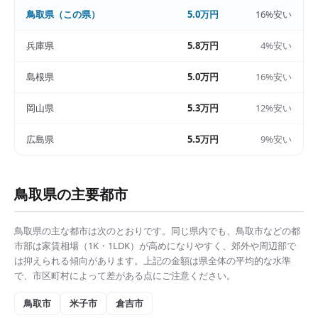
鳥取県
（この県）
5.0万円
16%安い
兵庫県
5.8万円
4%安い
島根県
5.0万円
16%安い
岡山県
5.3万円
12%安い
広島県
5.5万円
9%安い
鳥取県
の主要都市
鳥取県
の主な都市は次のとおりです。同じ県内でも、
鳥取市
などの都
市部は
家賃相場（1K・1LDK）
が高めになりやすく、郊外や周辺部で
は抑えられる傾向があります。上記の金額は県全体の平均的な水準
で、市区町村によって差がある点にご注意ください。
鳥取市
米子市
倉吉市