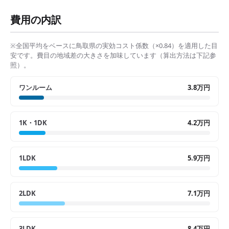
費用の内訳
※全国平均をベースに
鳥取県
の実効コスト係数（×
0.84
）を適用した目
安です。費目の地域差の大きさを加味しています（算出方法は下記参
照）。
ワンルーム
3.8万円
1K・1DK
4.2万円
1LDK
5.9万円
2LDK
7.1万円
3LDK
8.4万円