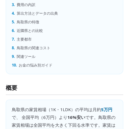
3.
費用の内訳
4.
算出方法とデータの出典
5.
鳥取県の特徴
6.
近隣県との比較
7.
主要都市
8.
鳥取県の関連コスト
9.
関連ツール
10.
お金の悩み別ガイド
概要
鳥取県
の
家賃相場（1K・1LDK）
の平均は月約
5万円
で、 全国平均（
6万円
）より
16%安い
です。
鳥取県の
家賃相場は全国平均を大きく下回る水準です。家賃は