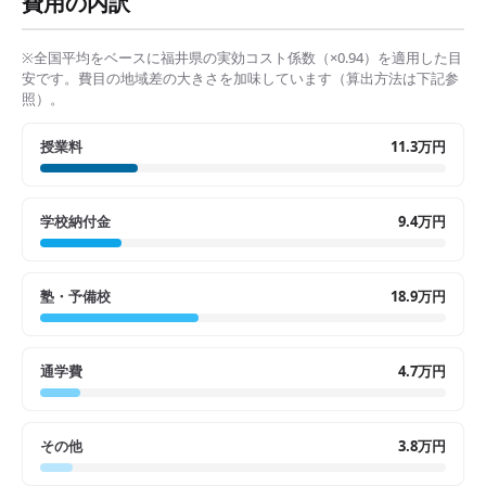
費用の内訳
※全国平均をベースに
福井県
の実効コスト係数（×
0.94
）を適用した目
安です。費目の地域差の大きさを加味しています（算出方法は下記参
照）。
授業料
11.3万円
学校納付金
9.4万円
塾・予備校
18.9万円
通学費
4.7万円
その他
3.8万円