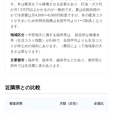
す。冬は暖房をフル稼働させる必要があり、灯油・ガス代
が月1.5万円以上かかるのが一般的です。夏は比較的穏や
かで冷房費は月4,000〜6,000円程度ですが、冬の暖房コス
トが大きいため年間光熱費は全国平均より1〜2割高くなり
ます。
地域区分：
中部
地方に属する
福井県
は、 総合的な物価水
準（生活コスト指数）が
0.86
で、
全国平均よりも生活コス
トが抑えめの傾向にあります。
（費目によって地域差の大
きさは異なります）
主要都市：
福井市、坂井市、越前市
などがあり、都市部と
郊外では生活費に差があります。
近隣県との比較
都道府県
月額（目安）
全国比