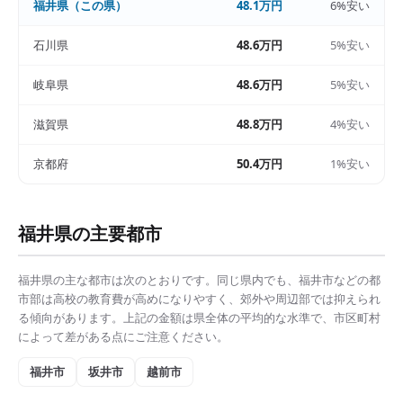
福井県
（この県）
48.1万円
6%安い
石川県
48.6万円
5%安い
岐阜県
48.6万円
5%安い
滋賀県
48.8万円
4%安い
京都府
50.4万円
1%安い
福井県
の主要都市
福井県
の主な都市は次のとおりです。同じ県内でも、
福井市
などの都
市部は
高校の教育費
が高めになりやすく、郊外や周辺部では抑えられ
る傾向があります。上記の金額は県全体の平均的な水準で、市区町村
によって差がある点にご注意ください。
福井市
坂井市
越前市