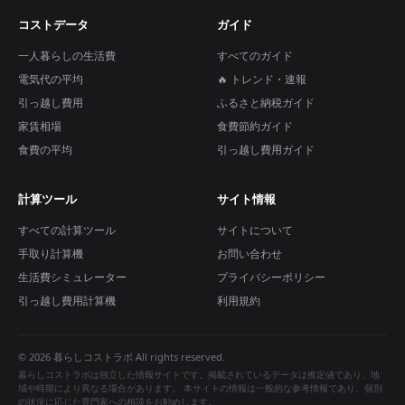
コストデータ
ガイド
一人暮らしの生活費
すべてのガイド
電気代の平均
🔥 トレンド・速報
引っ越し費用
ふるさと納税ガイド
家賃相場
食費節約ガイド
食費の平均
引っ越し費用ガイド
計算ツール
サイト情報
すべての計算ツール
サイトについて
手取り計算機
お問い合わせ
生活費シミュレーター
プライバシーポリシー
引っ越し費用計算機
利用規約
© 2026 暮らしコストラボ All rights reserved.
暮らしコストラボは独立した情報サイトです。掲載されているデータは推定値であり、地
域や時期により異なる場合があります。 本サイトの情報は一般的な参考情報であり、個別
の状況に応じた専門家への相談をお勧めします。