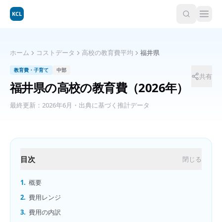
KCL
ホーム
コストデータ
高校の教育費平均
福井県
教育費・子育て
中部
共有
福井県
の
高校の教育費
（2026年）
最終更新：
2026年6月
・出典に基づく推計データ
目次
閉じる
1.
概要
2.
費用レンジ
3.
費用の内訳