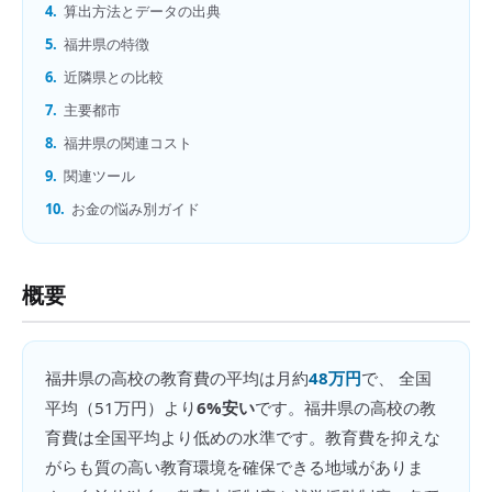
4.
算出方法とデータの出典
5.
福井県の特徴
6.
近隣県との比較
7.
主要都市
8.
福井県の関連コスト
9.
関連ツール
10.
お金の悩み別ガイド
概要
福井県
の
高校の教育費
の平均は月約
48万円
で、 全国
平均（
51万円
）より
6%安い
です。
福井県の高校の教
育費は全国平均より低めの水準です。教育費を抑えな
がらも質の高い教育環境を確保できる地域がありま