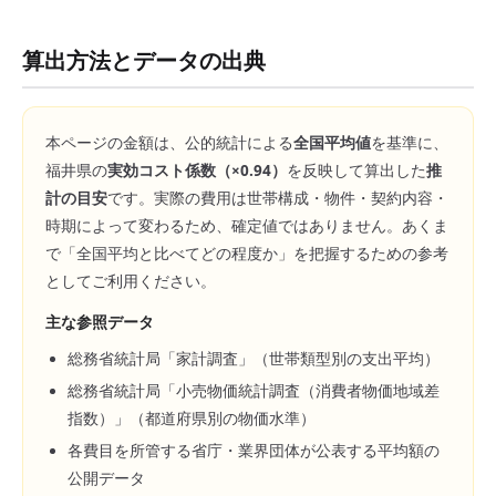
算出方法とデータの出典
本ページの金額は、公的統計による
全国平均値
を基準に、
福井県
の
実効コスト係数（×
0.94
）
を反映して算出した
推
計の目安
です。実際の費用は世帯構成・物件・契約内容・
時期によって変わるため、確定値ではありません。あくま
で「全国平均と比べてどの程度か」を把握するための参考
としてご利用ください。
主な参照データ
総務省統計局「家計調査」（世帯類型別の支出平均）
総務省統計局「小売物価統計調査（消費者物価地域差
指数）」（都道府県別の物価水準）
各費目を所管する省庁・業界団体が公表する平均額の
公開データ