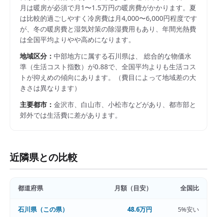
月は暖房が必須で月1〜1.5万円の暖房費がかかります。夏
は比較的過ごしやすく冷房費は月4,000〜6,000円程度です
が、冬の暖房費と湿気対策の除湿費用もあり、年間光熱費
は全国平均よりやや高めになります。
地域区分：
中部
地方に属する
石川県
は、 総合的な物価水
準（生活コスト指数）が
0.88
で、
全国平均よりも生活コス
トが抑えめの傾向にあります。
（費目によって地域差の大
きさは異なります）
主要都市：
金沢市、白山市、小松市
などがあり、都市部と
郊外では生活費に差があります。
近隣県との比較
都道府県
月額（目安）
全国比
石川県
（この県）
48.6万円
5%安い