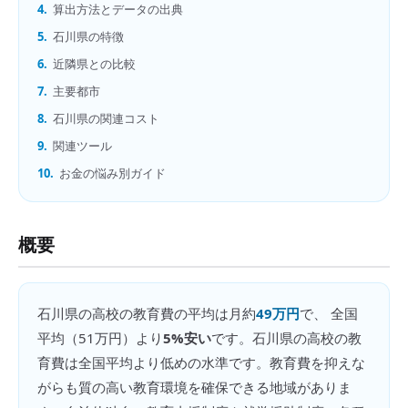
4.
算出方法とデータの出典
5.
石川県の特徴
6.
近隣県との比較
7.
主要都市
8.
石川県の関連コスト
9.
関連ツール
10.
お金の悩み別ガイド
概要
石川県
の
高校の教育費
の平均は月約
49万円
で、 全国
平均（
51万円
）より
5%安い
です。
石川県の高校の教
育費は全国平均より低めの水準です。教育費を抑えな
がらも質の高い教育環境を確保できる地域がありま