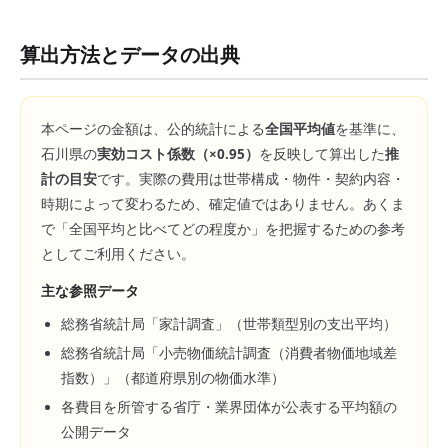
算出方法とデータの出典
本ページの金額は、公的統計による
全国平均値
を基準に、
石川県
の
実効コスト係数（×
0.95
）
を反映して算出した
推
計の目安
です。実際の費用は世帯構成・物件・契約内容・
時期によって変わるため、確定値ではありません。あくま
で「全国平均と比べてどの程度か」を把握するための参考
としてご利用ください。
主な参照データ
総務省統計局「家計調査」（世帯類型別の支出平均）
総務省統計局「小売物価統計調査（消費者物価地域差
指数）」（都道府県別の物価水準）
各費目を所管する省庁・業界団体が公表する平均額の
公開データ