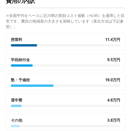
費用の内訳
※全国平均をベースに
石川県
の実効コスト係数（×
0.95
）を適用した目
安です。費目の地域差の大きさを加味しています（算出方法は下記参
照）。
授業料
11.4万円
学校納付金
9.5万円
塾・予備校
19.0万円
通学費
4.8万円
その他
3.8万円