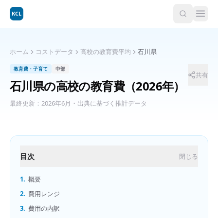
KCL
ホーム
コストデータ
高校の教育費平均
石川県
教育費・子育て
中部
共有
石川県
の
高校の教育費
（2026年）
最終更新：
2026年6月
・出典に基づく推計データ
目次
閉じる
1.
概要
2.
費用レンジ
3.
費用の内訳