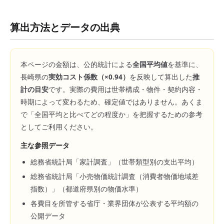
算出方法とデータの出典
本ページの金額は、公的統計による
全国平均値
を基準に、
長崎県
の
実効コスト係数（×
0.94
）
を反映して算出した
推
計の目安
です。実際の費用は世帯構成・物件・契約内容・
時期によって変わるため、確定値ではありません。あくま
で「全国平均と比べてどの程度か」を把握するための参考
としてご利用ください。
主な参照データ
総務省統計局「家計調査」（世帯類型別の支出平均）
総務省統計局「小売物価統計調査（消費者物価地域差
指数）」（都道府県別の物価水準）
各費目を所管する省庁・業界団体が公表する平均額の
公開データ