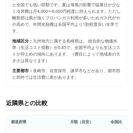
と全国でも低い部類です。夏は海風の影響で猛暑日が少な
く冷房費は月4,000〜6,000円程度に抑えられます。ただし
離島部は風が強くプロパンガス利用が多いためガス代がや
や高めで、年間光熱費は全国平均より1割程度安い水準で
す。
地域区分：
九州
地方に属する
長崎県
は、 総合的な物価水
準（生活コスト指数）が
0.85
で、
全国平均よりも生活コス
トが抑えめの傾向にあります。
（費目によって地域差の大
きさは異なります）
主要都市：
長崎市、佐世保市、諫早市
などがあり、都市部
と郊外では生活費に差があります。
近隣県との比較
都道府県
月額（目安）
全国比