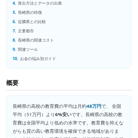
4.
算出方法とデータの出典
5.
長崎県の特徴
6.
近隣県との比較
7.
主要都市
8.
長崎県の関連コスト
9.
関連ツール
10.
お金の悩み別ガイド
概要
長崎県
の
高校の教育費
の平均は月約
48万円
で、 全国
平均（
51万円
）より
6%安い
です。
長崎県の高校の教
育費は全国平均より低めの水準です。教育費を抑えな
がらも質の高い教育環境を確保できる地域がありま