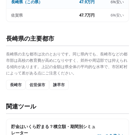
長崎県
（この県）
47.9万円
6%安い
佐賀県
47.7万円
6%安い
長崎県
の主要都市
長崎県
の主な都市は次のとおりです。同じ県内でも、
長崎市
などの都
市部は
高校の教育費
が高めになりやすく、郊外や周辺部では抑えられ
る傾向があります。上記の金額は県全体の平均的な水準で、市区町村
によって差がある点にご注意ください。
長崎市
佐世保市
諫早市
関連ツール
貯金はいくら貯まる？積立額・期間別シミュ
レーター