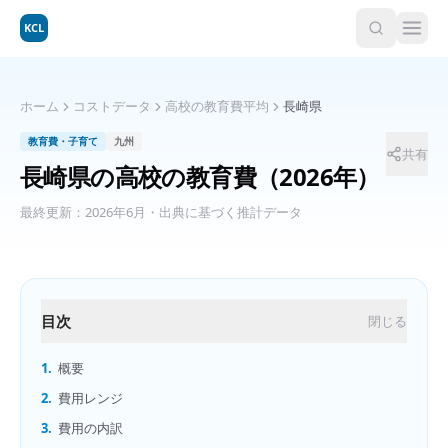
KCL
ホーム
コストデータ
高校の教育費平均
長崎県
教育費・子育て
九州
共有
長崎県
の
高校の教育費
（2026年）
最終更新：
2026年6月
・出典に基づく推計データ
目次
閉じる
1.
概要
2.
費用レンジ
3.
費用の内訳