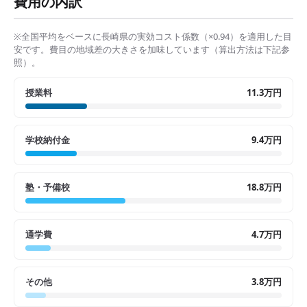
費用の内訳
※全国平均をベースに
長崎県
の実効コスト係数（×
0.94
）を適用した目
安です。費目の地域差の大きさを加味しています（算出方法は下記参
照）。
授業料
11.3万円
学校納付金
9.4万円
塾・予備校
18.8万円
通学費
4.7万円
その他
3.8万円