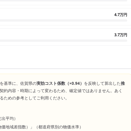
4.7万円
3.7万円
を基準に、
佐賀県
の
実効コスト係数（×
0.94
）
を反映して算出した
推
契約内容・時期によって変わるため、確定値ではありません。あく
るための参考としてご利用ください。
支出平均）
物価地域差指数）」（都道府県別の物価水準）