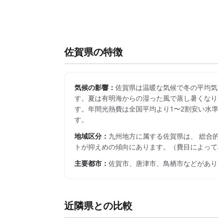
佐賀県
の特徴
気候の影響：
佐賀県は温暖な気候で冬の平均気温
す。夏は有明海からの湿った風で蒸し暑くなり冷房
す。年間光熱費は全国平均より1〜2割安い水
す。
地域区分：
九州
地方に属する
佐賀県
は、 総合
トが抑えめの傾向にあります。
（費目によって
主要都市：
佐賀市、唐津市、鳥栖市
などがあり
近隣県との比較