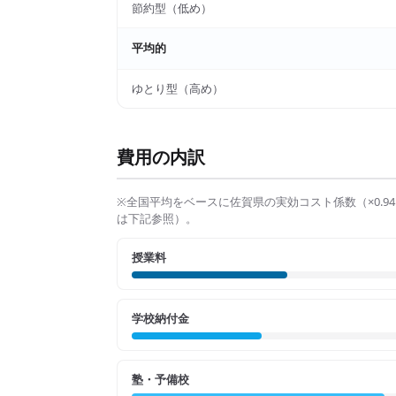
節約型（低め）
平均的
ゆとり型（高め）
費用の内訳
※全国平均をベースに
佐賀県
の実効コスト係数（×
0.94
は下記参照）。
授業料
学校納付金
塾・予備校