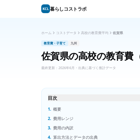
暮らしコストラボ
KCL
ホーム
コストデータ
高校の教育費平均
佐賀県
教育費・子育て
九州
佐賀県
の
高校の教育費
最終更新：
2026年6月
・出典に基づく推計データ
目次
1.
概要
2.
費用レンジ
3.
費用の内訳
4.
算出方法とデータの出典