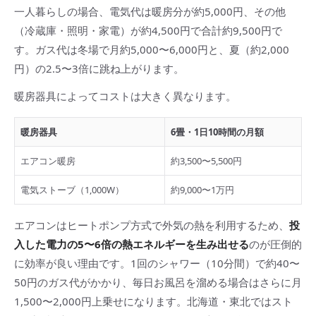
一人暮らしの場合、電気代は暖房分が約5,000円、その他
（冷蔵庫・照明・家電）が約4,500円で合計約9,500円で
す。ガス代は冬場で月約5,000〜6,000円と、夏（約2,000
円）の2.5〜3倍に跳ね上がります。
暖房器具によってコストは大きく異なります。
暖房器具
6畳・1日10時間の月額
エアコン暖房
約3,500〜5,500円
電気ストーブ（1,000W）
約9,000〜1万円
エアコンはヒートポンプ方式で外気の熱を利用するため、
投
入した電力の5〜6倍の熱エネルギーを生み出せる
のが圧倒的
に効率が良い理由です。1回のシャワー（10分間）で約40〜
50円のガス代がかかり、毎日お風呂を溜める場合はさらに月
1,500〜2,000円上乗せになります。北海道・東北ではスト