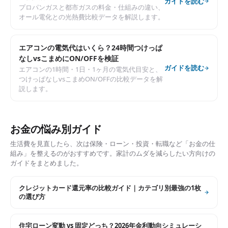
ガイドを読む
プロパンガスと都市ガスの料金・仕組みの違い、
オール電化との光熱費比較データを解説します。
エアコンの電気代はいくら？24時間つけっぱ
なしvsこまめにON/OFFを検証
ガイドを読む
エアコンの1時間・1日・1ヶ月の電気代目安と、
つけっぱなしvsこまめON/OFFの比較データを解
説します。
お金の悩み別ガイド
生活費を見直したら、次は保険・ローン・投資・転職など「お金の仕
組み」を整えるのがおすすめです。家計のムダを減らしたい方向けの
ガイドをまとめました。
クレジットカード還元率の比較ガイド｜カテゴリ別最強の1枚
の選び方
住宅ローン変動 vs 固定どっち？2026年金利動向シミュレーシ