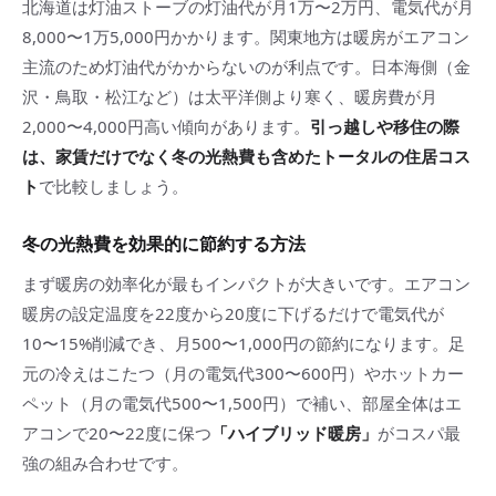
北海道は灯油ストーブの灯油代が月1万〜2万円、電気代が月
8,000〜1万5,000円かかります。関東地方は暖房がエアコン
主流のため灯油代がかからないのが利点です。日本海側（金
沢・鳥取・松江など）は太平洋側より寒く、暖房費が月
2,000〜4,000円高い傾向があります。
引っ越しや移住の際
は、家賃だけでなく冬の光熱費も含めたトータルの住居コス
ト
で比較しましょう。
冬の光熱費を効果的に節約する方法
まず暖房の効率化が最もインパクトが大きいです。エアコン
暖房の設定温度を22度から20度に下げるだけで電気代が
10〜15%削減でき、月500〜1,000円の節約になります。足
元の冷えはこたつ（月の電気代300〜600円）やホットカー
ペット（月の電気代500〜1,500円）で補い、部屋全体はエ
アコンで20〜22度に保つ
「ハイブリッド暖房」
がコスパ最
強の組み合わせです。