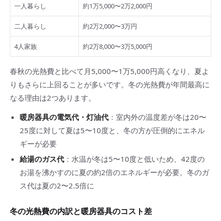
一人暮らし
約1万5,000〜2万2,000円
二人暮らし
約2万2,000〜3万円
4人家族
約2万8,000〜3万5,000円
春秋の光熱費と比べて月5,000〜1万5,000円高くなり、夏よ
りもさらに上回ることが多いです。冬の光熱費が年間最高に
なる理由は2つあります。
暖房器具の電気代・灯油代
：室内外の温度差が冬は20〜
25度に対して夏は5〜10度と、冬の方が圧倒的にエネル
ギーが必要
給湯のガス代
：水温が冬は5〜10度と低いため、42度の
お湯を沸かすのに夏の約2倍のエネルギーが必要。冬のガ
ス代は夏の2〜2.5倍に
冬の光熱費の内訳と暖房器具のコスト差