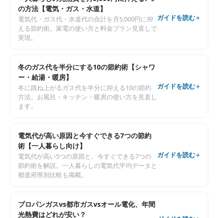
の方法【電気・ガス・水道】
ガイドを読む
電気代・ガス代・水道代の合計を月5,000円に抑
える節約術。家電の使い方と料金プラン見直しで
実現。
冬のガス代を半分にする10の節約術【シャワ
ー・給湯・暖房】
ガイドを読む
冬に跳ね上がるガス代を半分に抑える10の節約
方法。お風呂・キッチン・暖房の使い方を見直し
ます。
電気代が高い原因と今すぐできる7つの節約
術【一人暮らし向け】
ガイドを読む
電気代が高い5つの原因と、今すぐできる7つの
節約術を解説。一人暮らしの電気代平均データと
都道府県別比較も掲載。
プロパンガスvs都市ガスvsオール電化、年間
光熱費はどれが安い？