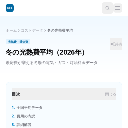
KCL
ホーム
コストデータ
冬の光熱費平均
光熱費・通信費
共有
冬の光熱費平均
（2026年）
暖房費が増える冬場の電気・ガス・灯油料金データ
目次
閉じる
1.
全国平均データ
2.
費用の内訳
3.
詳細解説