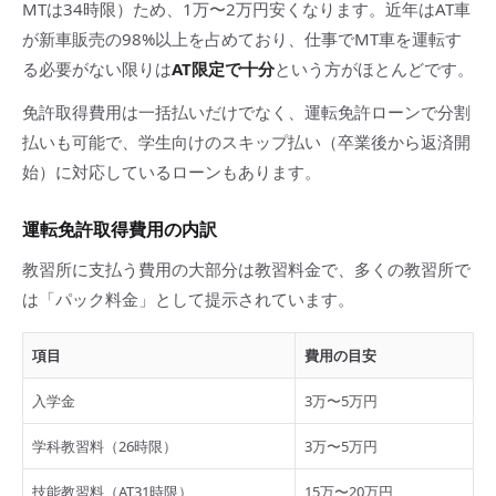
MTは34時限）ため、1万〜2万円安くなります。近年はAT車
が新車販売の98%以上を占めており、仕事でMT車を運転す
る必要がない限りは
AT限定で十分
という方がほとんどです。
免許取得費用は一括払いだけでなく、運転免許ローンで分割
払いも可能で、学生向けのスキップ払い（卒業後から返済開
始）に対応しているローンもあります。
運転免許取得費用の内訳
教習所に支払う費用の大部分は教習料金で、多くの教習所で
は「パック料金」として提示されています。
項目
費用の目安
入学金
3万〜5万円
学科教習料（26時限）
3万〜5万円
技能教習料（AT31時限）
15万〜20万円