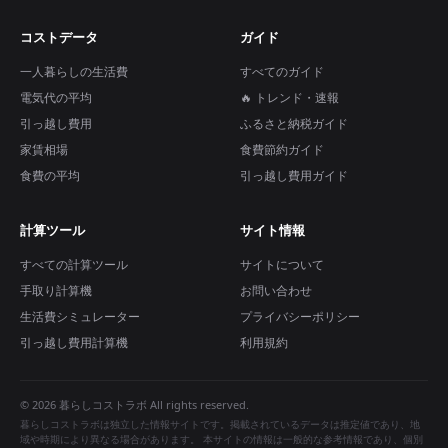
コストデータ
ガイド
一人暮らしの生活費
すべてのガイド
電気代の平均
🔥 トレンド・速報
引っ越し費用
ふるさと納税ガイド
家賃相場
食費節約ガイド
食費の平均
引っ越し費用ガイド
計算ツール
サイト情報
すべての計算ツール
サイトについて
手取り計算機
お問い合わせ
生活費シミュレーター
プライバシーポリシー
引っ越し費用計算機
利用規約
© 2026 暮らしコストラボ All rights reserved.
暮らしコストラボは独立した情報サイトです。掲載されているデータは推定値であり、地
域や時期により異なる場合があります。 本サイトの情報は一般的な参考情報であり、個別