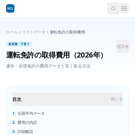
KCL
ホーム
コストデータ
運転免許の取得費用
教育費・子育て
共有
運転免許の取得費用
（2026年）
通学・合宿免許の費用データと安く取る方法
目次
閉じる
1.
全国平均データ
2.
費用の内訳
3.
詳細解説