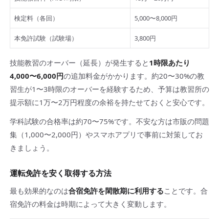
検定料（各回）
5,000〜8,000円
本免許試験（試験場）
3,800円
技能教習のオーバー（延長）が発生すると
1時限あたり
4,000〜6,000円
の追加料金がかかります。約20〜30%の教
習生が1〜3時限のオーバーを経験するため、予算は教習所の
提示額に1万〜2万円程度の余裕を持たせておくと安心です。
学科試験の合格率は約70〜75%です。不安な方は市販の問題
集（1,000〜2,000円）やスマホアプリで事前に対策してお
きましょう。
運転免許を安く取得する方法
最も効果的なのは
合宿免許を閑散期に利用する
ことです。合
宿免許の料金は時期によって大きく変動します。