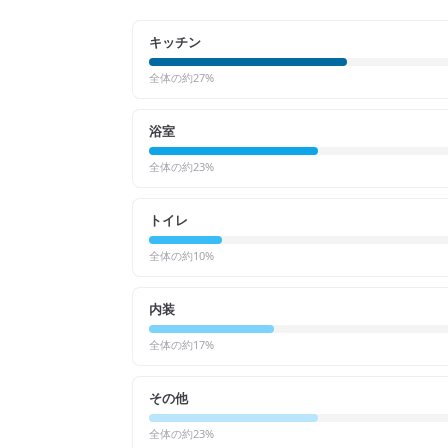
キッチン
全体の約
27
%
浴室
全体の約
23
%
トイレ
全体の約
10
%
内装
全体の約
17
%
その他
全体の約
23
%