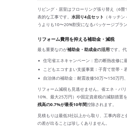
リビング・居室はフローリング張り替え（6畳で
表的な工事です。
水回り4点セット
（キッチン
うよりも10〜20%割安になるパッケージプラ
リフォーム費用を抑える補助金・減税
最も重要なのが
補助金・助成金の活用
です。代
住宅省エネキャンペーン：窓の断熱改修に最
こどもエコすまい支援事業：子育て世帯・若
自治体の補助金：耐震改修50万〜150万円
リフォーム減税も見逃せません。省エネ・バリ
10%、最大25万円）や固定資産税の減額措
残高の0.7%が最長10年間
控除されます。
見積もりは最低3社以上から取り、工事内容と
の差が出ることは珍しくありません。