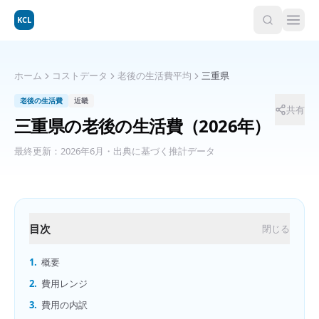
KCL
ホーム
コストデータ
老後の生活費平均
三重県
老後の生活費
近畿
共有
三重県
の
老後の生活費
（2026年）
最終更新：
2026年6月
・出典に基づく推計データ
目次
閉じる
1.
概要
2.
費用レンジ
3.
費用の内訳