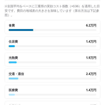
※全国平均をベースに
三重県
の実効コスト係数（×
0.96
）を適用した目
安です。費目の地域差の大きさを加味しています（算出方法は下記参
照）。
食費
6.2万円
住居費
1.4万円
光熱費
1.9万円
交通・通信
2.4万円
医療費
1.4万円