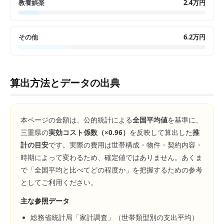
教養娯楽
2.4万円
その他
6.2万円
算出方法とデータの出典
本ページの金額は、公的統計による
全国平均値
を基準に、
三重県
の
実効コスト係数（×
0.96
）
を反映して算出した
推
計の目安
です。実際の費用は世帯構成・物件・契約内容・
時期によって変わるため、確定値ではありません。あくま
で「全国平均と比べてどの程度か」を把握するための参考
としてご利用ください。
主な参照データ
総務省統計局「家計調査」（世帯類型別の支出平均）