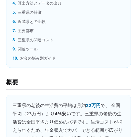
4.
算出方法とデータの出典
5.
三重県の特徴
6.
近隣県との比較
7.
主要都市
8.
三重県の関連コスト
9.
関連ツール
10.
お金の悩み別ガイド
概要
三重県
の
老後の生活費
の平均は月約
22万円
で、 全国
平均（
23万円
）より
4%安い
です。
三重県の老後の生
活費は全国平均より低めの水準です。生活コストが抑
えられるため、年金収入でカバーできる範囲が広がり