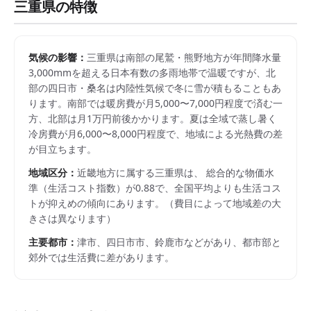
三重県
の特徴
気候の影響：
三重県は南部の尾鷲・熊野地方が年間降水量
3,000mmを超える日本有数の多雨地帯で温暖ですが、北
部の四日市・桑名は内陸性気候で冬に雪が積もることもあ
ります。南部では暖房費が月5,000〜7,000円程度で済む一
方、北部は月1万円前後かかります。夏は全域で蒸し暑く
冷房費が月6,000〜8,000円程度で、地域による光熱費の差
が目立ちます。
地域区分：
近畿
地方に属する
三重県
は、 総合的な物価水
準（生活コスト指数）が
0.88
で、
全国平均よりも生活コス
トが抑えめの傾向にあります。
（費目によって地域差の大
きさは異なります）
主要都市：
津市、四日市市、鈴鹿市
などがあり、都市部と
郊外では生活費に差があります。