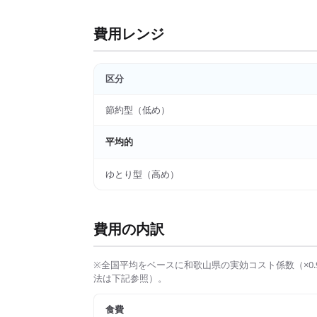
費用レンジ
区分
節約型（低め）
平均的
ゆとり型（高め）
費用の内訳
※全国平均をベースに
和歌山県
の実効コスト係数（×
0.
法は下記参照）。
食費