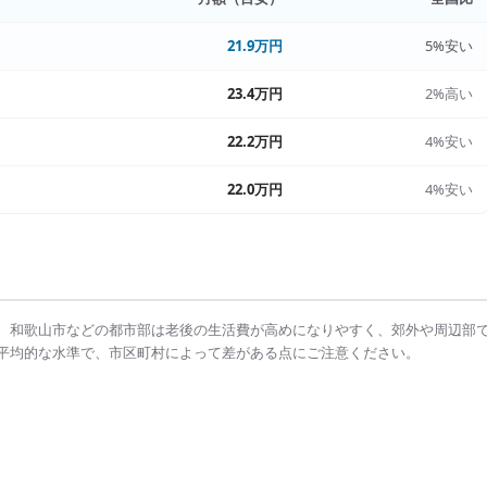
21.9万円
5%安い
23.4万円
2%高い
22.2万円
4%安い
22.0万円
4%安い
、
和歌山市
などの都市部は
老後の生活費
が高めになりやすく、郊外や周辺部
平均的な水準で、市区町村によって差がある点にご注意ください。