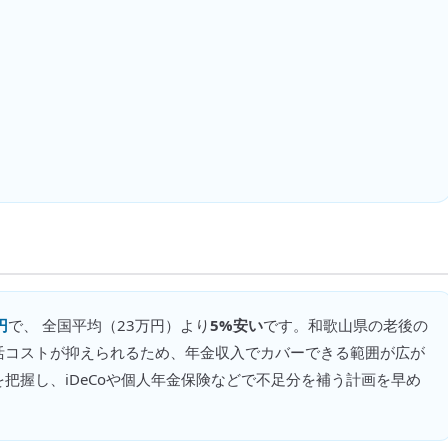
円
で、 全国平均（
23万円
）より
5%安い
です。
和歌山県の老後の
活コストが抑えられるため、年金収入でカバーできる範囲が広が
把握し、iDeCoや個人年金保険などで不足分を補う計画を早め