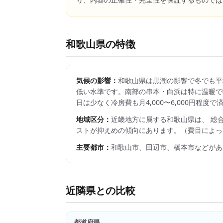
り、内容の正確性・完全性を保証するものでは
和歌山県
の特徴
気候の影響：
和歌山県は黒潮の影響で冬でも平均
低い水準です。南部の串本・白浜は特に温暖で
日は少なく冷房費も月4,000〜6,000円程
地域区分：
近畿
地方に属する
和歌山県
は、 総
ストが抑えめの傾向にあります。
（費目によっ
主要都市：
和歌山市、田辺市、橋本市
などがあ
近隣県との比較
都道府県