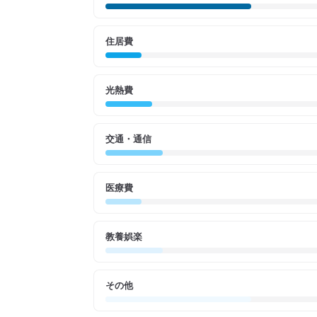
住居費
光熱費
交通・通信
医療費
教養娯楽
その他