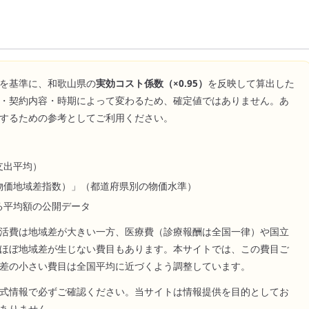
を基準に、
和歌山県
の
実効コスト係数（×
0.95
）
を反映して算出した
・契約内容・時期によって変わるため、確定値ではありません。あ
するための参考としてご利用ください。
支出平均）
物価地域差指数）」（都道府県別の物価水準）
る平均額の公開データ
活費は地域差が大きい一方、医療費（診療報酬は全国一律）や国立
ほぼ地域差が生じない費目もあります。本サイトでは、この費目ご
差の小さい費目は全国平均に近づくよう調整しています。
式情報で必ずご確認ください。当サイトは情報提供を目的としてお