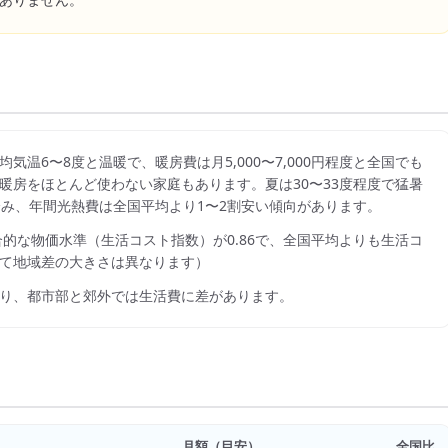
ありません。
気温6〜8度と温暖で、暖房費は月5,000〜7,000円程度と全国でも
暖房をほとんど使わない家庭もあります。夏は30〜33度程度で猛暑
度で済み、年間光熱費は全国平均より1〜2割安い傾向があります。
合的な物価水準（生活コスト指数）が
0.86
で、
全国平均よりも生活コ
て地域差の大きさは異なります）
り、都市部と郊外では生活費に差があります。
月額（目安）
全国比