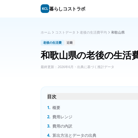
暮らしコストラボ
KCL
ホーム
コストデータ
老後の生活費平均
和歌山県
老後の生活費
近畿
和歌山県
の
老後の生活
最終更新：
2026年6月
・出典に基づく推計データ
目次
1.
概要
2.
費用レンジ
3.
費用の内訳
4.
算出方法とデータの出典