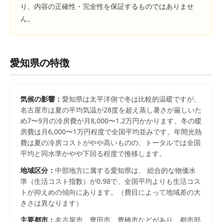
り、内容の正確性・完全性を保証するものではありませ
ん。
愛知県
の特徴
気候の影響：
愛知県は太平洋側で冬は比較的温暖ですが、
名古屋市は夏の平均気温が28度を超え蒸し暑さが厳しいた
め7〜9月の冷房費が月8,000〜1.2万円かかります。冬の暖
房費は月6,000〜1万円程度で全国平均並みです。年間光熱
費は夏の冷房コストがやや高いものの、トータルでは全国
平均と同水準かやや下回る程度で推移します。
地域区分：
中部
地方に属する
愛知県
は、 総合的な物価水
準（生活コスト指数）が
0.98
で、
全国平均よりも生活コス
トが抑えめの傾向にあります。
（費目によって地域差の大
きさは異なります）
主要都市：
名古屋市、豊田市、豊橋市
などがあり、都市部