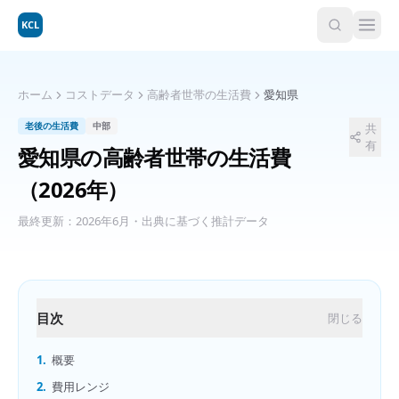
KCL
ホーム
コストデータ
高齢者世帯の生活費
愛知県
老後の生活費
中部
共
有
愛知県
の
高齢者世帯の生活費
（2026年）
最終更新：
2026年6月
・出典に基づく推計データ
目次
閉じる
1.
概要
2.
費用レンジ