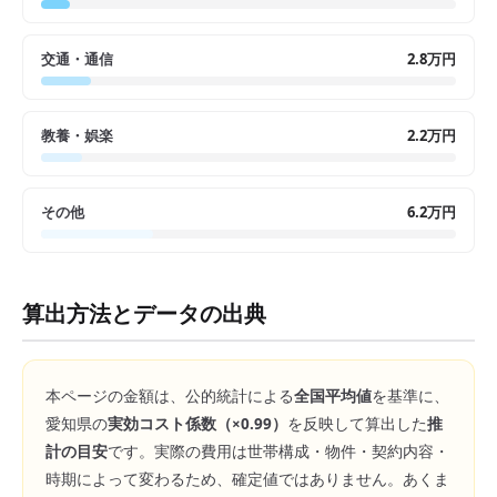
交通・通信
2.8万円
教養・娯楽
2.2万円
その他
6.2万円
算出方法とデータの出典
本ページの金額は、公的統計による
全国平均値
を基準に、
愛知県
の
実効コスト係数（×
0.99
）
を反映して算出した
推
計の目安
です。実際の費用は世帯構成・物件・契約内容・
時期によって変わるため、確定値ではありません。あくま