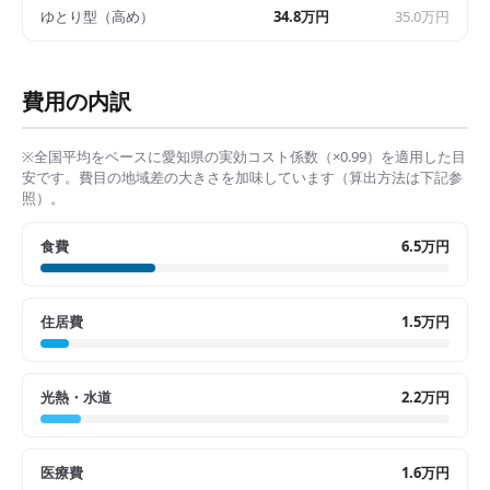
ゆとり型（高め）
34.8万円
35.0万円
費用の内訳
※全国平均をベースに
愛知県
の実効コスト係数（×
0.99
）を適用した目
安です。費目の地域差の大きさを加味しています（算出方法は下記参
照）。
食費
6.5万円
住居費
1.5万円
光熱・水道
2.2万円
医療費
1.6万円