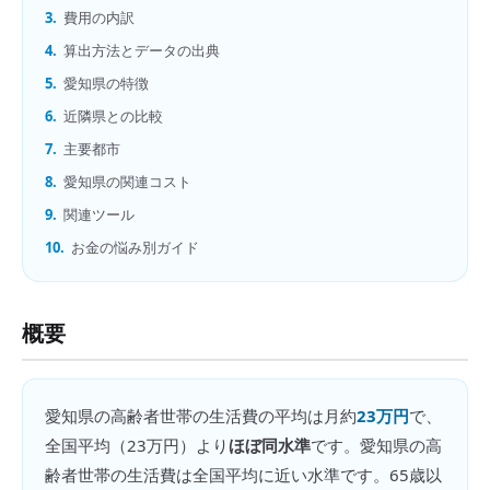
3.
費用の内訳
4.
算出方法とデータの出典
5.
愛知県の特徴
6.
近隣県との比較
7.
主要都市
8.
愛知県の関連コスト
9.
関連ツール
10.
お金の悩み別ガイド
概要
愛知県
の
高齢者世帯の生活費
の平均は月約
23万円
で、
全国平均（
23万円
）より
ほぼ同水準
です。
愛知県の高
齢者世帯の生活費は全国平均に近い水準です。65歳以