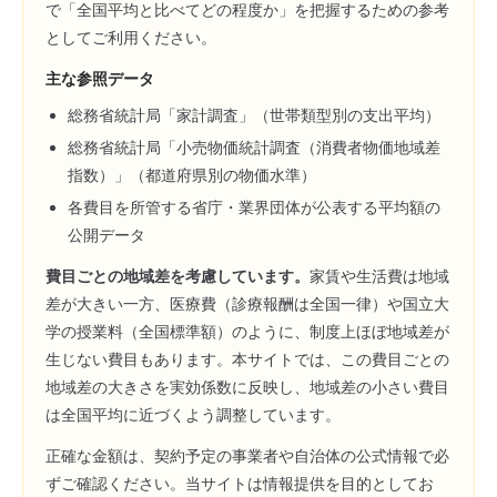
で「全国平均と比べてどの程度か」を把握するための参考
としてご利用ください。
主な参照データ
総務省統計局「家計調査」（世帯類型別の支出平均）
総務省統計局「小売物価統計調査（消費者物価地域差
指数）」（都道府県別の物価水準）
各費目を所管する省庁・業界団体が公表する平均額の
公開データ
費目ごとの地域差を考慮しています。
家賃や生活費は地域
差が大きい一方、医療費（診療報酬は全国一律）や国立大
学の授業料（全国標準額）のように、制度上ほぼ地域差が
生じない費目もあります。本サイトでは、この費目ごとの
地域差の大きさを実効係数に反映し、地域差の小さい費目
は全国平均に近づくよう調整しています。
正確な金額は、契約予定の事業者や自治体の公式情報で必
ずご確認ください。当サイトは情報提供を目的としてお