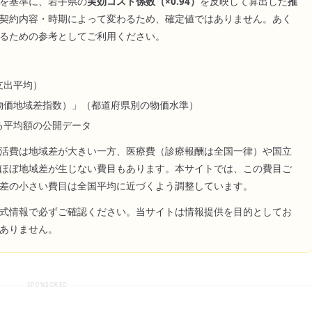
を基準に、
岩手県
の
実効コスト係数（×
0.94
）
を反映して算出した
推
契約内容・時期によって変わるため、確定値ではありません。あく
るための参考としてご利用ください。
支出平均）
物価地域差指数）」（都道府県別の物価水準）
る平均額の公開データ
活費は地域差が大きい一方、医療費（診療報酬は全国一律）や国立
ほぼ地域差が生じない費目もあります。本サイトでは、この費目ご
差の小さい費目は全国平均に近づくよう調整しています。
式情報で必ずご確認ください。当サイトは情報提供を目的としてお
ありません。
SPONSORED