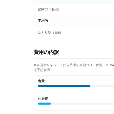
節約型（低め）
平均的
ゆとり型（高め）
費用の内訳
※全国平均をベースに
岩手県
の実効コスト係数（×
0.94
は下記参照）。
食費
住居費