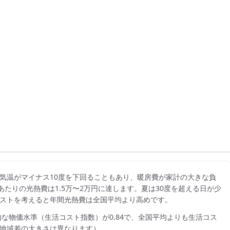
気温がマイナス10度を下回ることもあり、暖房費が家計の大きな負
あたりの光熱費は1.5万〜2万円に達します。夏は30度を超える日が少
ストを考えると年間光熱費は全国平均より高めです。
的な物価水準（生活コスト指数）が
0.84
で、
全国平均よりも生活コス
地域差の大きさは異なります）