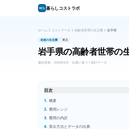
暮らしコストラボ
KCL
ホーム
コストデータ
高齢者世帯の生活費
岩手県
老後の生活費
東北
岩手県
の
高齢者世帯の
最終更新：
2026年6月
・出典に基づく推計データ
目次
1.
概要
2.
費用レンジ
3.
費用の内訳
4.
算出方法とデータの出典