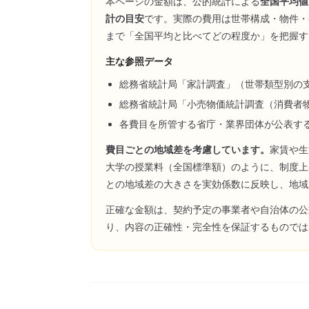
本ページの金額は、公的統計による
全国平均値
計の目安
です。実際の費用は世帯構成・物件・
まで「全国平均と比べてどの程度か」を把握す
主な参照データ
総務省統計局「家計調査」（世帯類型別の
総務省統計局「小売物価統計調査（消費者
各費目を所管する省庁・業界団体が公表す
費目ごとの地域差を考慮しています。
家賃や生
大学の授業料（全国標準額）のように、制度上
との地域差の大きさを実効係数に反映し、地域
正確な金額は、契約予定の事業者や自治体の公
り、内容の正確性・完全性を保証するものでは