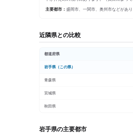
主要都市：
盛岡市、一関市、奥州市
などがあり
近隣県との比較
都道府県
岩手県
（この県）
青森県
宮城県
秋田県
岩手県
の主要都市