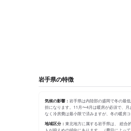
岩手県
の特徴
気候の影響：
岩手県は内陸部の盛岡で冬の最低
担になります。11月〜4月は暖房が必須で、月
なく冷房費は最小限で済みますが、冬の暖房コ
地域区分：
東北
地方に属する
岩手県
は、 総合
トが抑えめの傾向にあります。
（費目によって