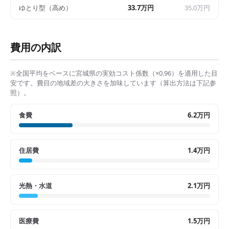
ゆとり型（高め）
33.7万円
35.0万円
費用の内訳
※全国平均をベースに
宮城県
の実効コスト係数（×
0.96
）を適用した目
安です。費目の地域差の大きさを加味しています（算出方法は下記参
照）。
食費
6.2万円
住居費
1.4万円
光熱・水道
2.1万円
医療費
1.5万円