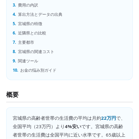
3.
費用の内訳
4.
算出方法とデータの出典
5.
宮城県の特徴
6.
近隣県との比較
7.
主要都市
8.
宮城県の関連コスト
9.
関連ツール
10.
お金の悩み別ガイド
概要
宮城県
の
高齢者世帯の生活費
の平均は月約
22万円
で、
全国平均（
23万円
）より
4%安い
です。
宮城県の高齢
者世帯の生活費は全国平均に近い水準です。65歳以上