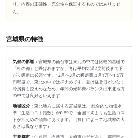
り、内容の正確性・完全性を保証するものではありませ
ん。
宮城県
の特徴
気候の影響：
宮城県の仙台市は東北の中では比較的温暖で
「杜の都」と呼ばれますが、冬は平均気温2度前後まで下
がり暖房は必須です。12月〜3月の暖房費は月1万〜1.5万
円程度で、東北の中では抑えめです。夏は猛暑日が少なく
冷房費も控えめなため、年間の光熱費バランスは東北地方
の中では良好といえます。
地域区分：
東北
地方に属する
宮城県
は、 総合的な物価水
準（生活コスト指数）が
0.89
で、
全国平均よりも生活コス
トが抑えめの傾向にあります。
（費目によって地域差の大
きさは異なります）
主要都市：
仙台市、石巻市、大崎市
などがあり、都市部と