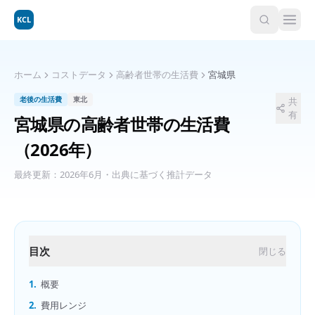
KCL
ホーム
コストデータ
高齢者世帯の生活費
宮城県
老後の生活費
東北
共
有
宮城県
の
高齢者世帯の生活費
（2026年）
最終更新：
2026年6月
・出典に基づく推計データ
目次
閉じる
1.
概要
2.
費用レンジ