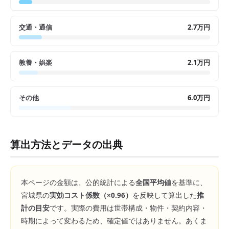
交通・通信
2.7万円
教養・娯楽
2.1万円
その他
6.0万円
算出方法とデータの出典
本ページの金額は、公的統計による
全国平均値
を基準に、
宮城県
の
実効コスト係数（×
0.96
）
を反映して算出した
推
計の目安
です。実際の費用は世帯構成・物件・契約内容・
時期によって変わるため、確定値ではありません。あくま