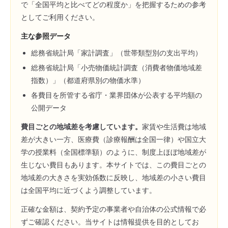
で「全国平均と比べてどの程度か」を把握するための参考
としてご利用ください。
主な参照データ
総務省統計局「家計調査」（世帯類型別の支出平均）
総務省統計局「小売物価統計調査（消費者物価地域差
指数）」（都道府県別の物価水準）
各費目を所管する省庁・業界団体が公表する平均額の
公開データ
費目ごとの地域差を考慮しています。
家賃や生活費は地域
差が大きい一方、医療費（診療報酬は全国一律）や国立大
学の授業料（全国標準額）のように、制度上ほぼ地域差が
生じない費目もあります。本サイトでは、この費目ごとの
地域差の大きさを実効係数に反映し、地域差の小さい費目
は全国平均に近づくよう調整しています。
正確な金額は、契約予定の事業者や自治体の公式情報で必
ずご確認ください。当サイトは情報提供を目的としてお