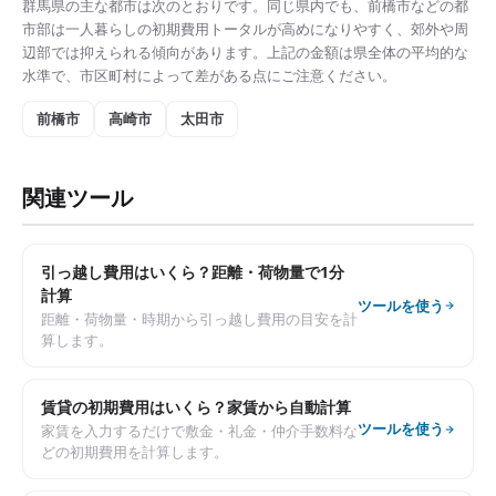
群馬県
の主な都市は次のとおりです。同じ県内でも、
前橋市
などの都
市部は
一人暮らしの初期費用トータル
が高めになりやすく、郊外や周
辺部では抑えられる傾向があります。上記の金額は県全体の平均的な
水準で、市区町村によって差がある点にご注意ください。
前橋市
高崎市
太田市
関連ツール
引っ越し費用はいくら？距離・荷物量で1分
計算
ツールを使う
距離・荷物量・時期から引っ越し費用の目安を計
算します。
賃貸の初期費用はいくら？家賃から自動計算
ツールを使う
家賃を入力するだけで敷金・礼金・仲介手数料な
どの初期費用を計算します。