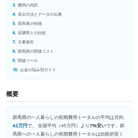
3.
費用の内訳
4.
算出方法とデータの出典
5.
群馬県の特徴
6.
近隣県との比較
7.
主要都市
8.
群馬県の関連コスト
9.
関連ツール
10.
お金の悩み別ガイド
概要
群馬県
の
一人暮らしの初期費用トータル
の平均は月約
42万円
で、 全国平均（
45万円
）より
7%安い
です。
群
馬県への一人暮らしの初期費用トータルは比較的安く