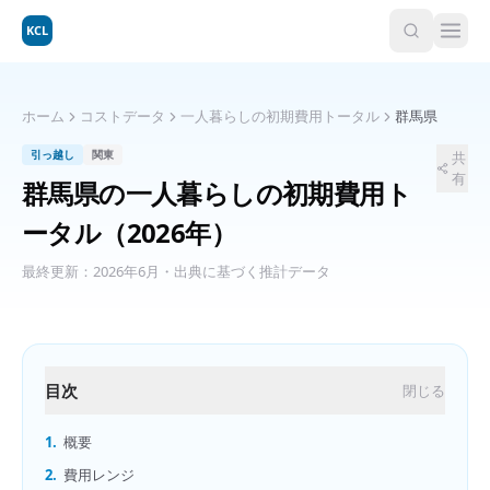
KCL
ホーム
コストデータ
一人暮らしの初期費用トータル
群馬県
引っ越し
関東
共
有
群馬県
の
一人暮らしの初期費用ト
ータル
（2026年）
最終更新：
2026年6月
・出典に基づく推計データ
目次
閉じる
1.
概要
2.
費用レンジ