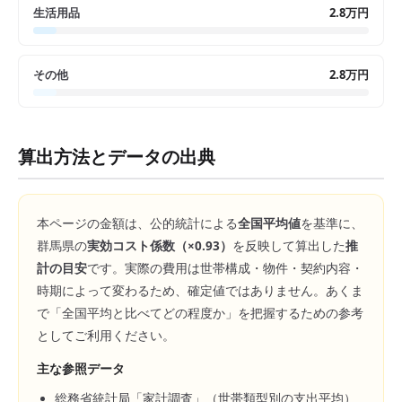
生活用品
2.8万円
その他
2.8万円
算出方法とデータの出典
本ページの金額は、公的統計による
全国平均値
を基準に、
群馬県
の
実効コスト係数（×
0.93
）
を反映して算出した
推
計の目安
です。実際の費用は世帯構成・物件・契約内容・
時期によって変わるため、確定値ではありません。あくま
で「全国平均と比べてどの程度か」を把握するための参考
としてご利用ください。
主な参照データ
総務省統計局「家計調査」（世帯類型別の支出平均）