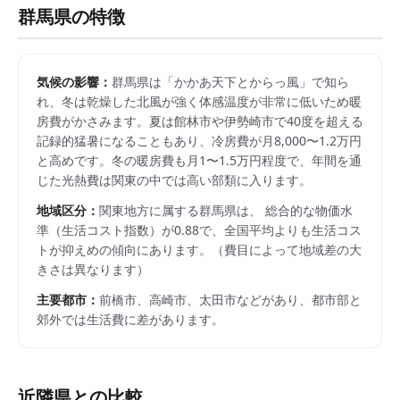
群馬県
の特徴
気候の影響：
群馬県は「かかあ天下とからっ風」で知ら
れ、冬は乾燥した北風が強く体感温度が非常に低いため暖
房費がかさみます。夏は館林市や伊勢崎市で40度を超える
記録的猛暑になることもあり、冷房費が月8,000〜1.2万円
と高めです。冬の暖房費も月1〜1.5万円程度で、年間を通
じた光熱費は関東の中では高い部類に入ります。
地域区分：
関東
地方に属する
群馬県
は、 総合的な物価水
準（生活コスト指数）が
0.88
で、
全国平均よりも生活コス
トが抑えめの傾向にあります。
（費目によって地域差の大
きさは異なります）
主要都市：
前橋市、高崎市、太田市
などがあり、都市部と
郊外では生活費に差があります。
近隣県との比較