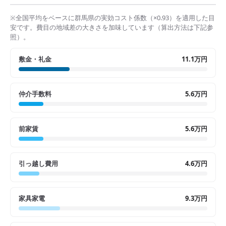
※全国平均をベースに
群馬県
の実効コスト係数（×
0.93
）を適用した目
安です。費目の地域差の大きさを加味しています（算出方法は下記参
照）。
敷金・礼金
11.1万円
仲介手数料
5.6万円
前家賃
5.6万円
引っ越し費用
4.6万円
家具家電
9.3万円