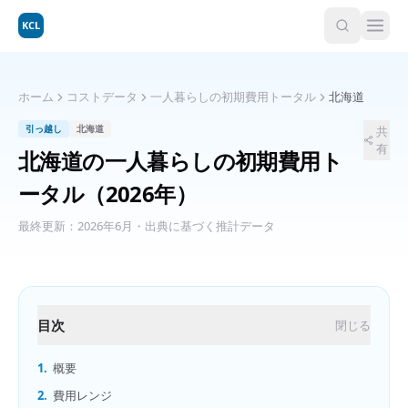
KCL
ホーム
コストデータ
一人暮らしの初期費用トータル
北海道
引っ越し
北海道
共
有
北海道
の
一人暮らしの初期費用ト
ータル
（2026年）
最終更新：
2026年6月
・出典に基づく推計データ
目次
閉じる
1.
概要
2.
費用レンジ