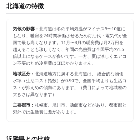
北海道
の特徴
気候の影響：
北海道は冬の平均気温がマイナス5〜10度に
もなり、暖房を24時間稼働させるため灯油代・電気代が全
国で最も高くなります。11月〜3月の暖房費は月2万円を
超えることも珍しくなく、年間の光熱費は全国平均の1.5
倍以上になるケースが多いです。一方、夏は涼しくエアコ
ン不要のため冷房費はほぼかかりません。
地域区分：
北海道
地方に属する
北海道
は、 総合的な物価
水準（生活コスト指数）が
0.90
で、
全国平均よりも生活コ
ストが抑えめの傾向にあります。
（費目によって地域差の
大きさは異なります）
主要都市：
札幌市、旭川市、函館市
などがあり、都市部と
郊外では生活費に差があります。
近隣県との比較