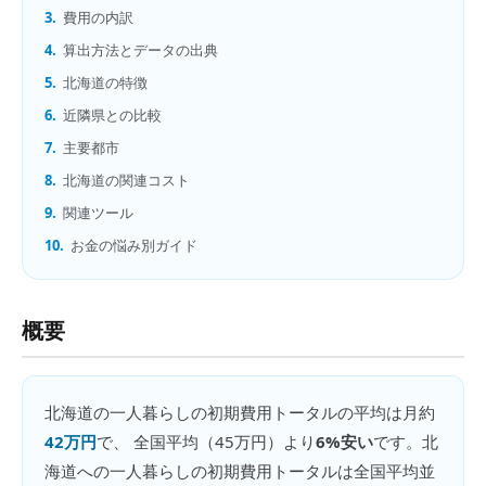
3.
費用の内訳
4.
算出方法とデータの出典
5.
北海道の特徴
6.
近隣県との比較
7.
主要都市
8.
北海道の関連コスト
9.
関連ツール
10.
お金の悩み別ガイド
概要
北海道
の
一人暮らしの初期費用トータル
の平均は月約
42万円
で、 全国平均（
45万円
）より
6%安い
です。
北
海道への一人暮らしの初期費用トータルは全国平均並