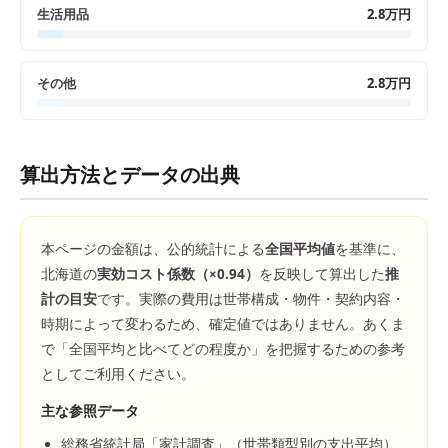
生活用品
2.8万円
その他
2.8万円
算出方法とデータの出典
本ページの金額は、公的統計による
全国平均値
を基準に、
北海道
の
実効コスト係数（×
0.94
）
を反映して算出した
推
計の目安
です。実際の費用は世帯構成・物件・契約内容・
時期によって変わるため、確定値ではありません。あくま
で「全国平均と比べてどの程度か」を把握するための参考
としてご利用ください。
主な参照データ
総務省統計局「家計調査」（世帯類型別の支出平均）