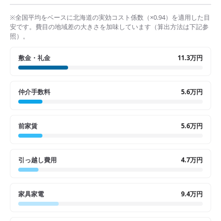
※全国平均をベースに
北海道
の実効コスト係数（×
0.94
）を適用した目
安です。費目の地域差の大きさを加味しています（算出方法は下記参
照）。
敷金・礼金
11.3万円
仲介手数料
5.6万円
前家賃
5.6万円
引っ越し費用
4.7万円
家具家電
9.4万円