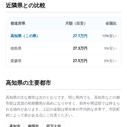
近隣県との比較
都道府県
月額（目安）
全国比
高知県
（この県）
27.1万円
10%安い
徳島県
27.3万円
9%安い
愛媛県
27.5万円
8%安い
高知県
の主要都市
高知県
の主な都市は次のとおりです。同じ県内でも、
高知市
などの都
市部は
賃貸の初期費用
が高めになりやすく、郊外や周辺部では抑えら
れる傾向があります。上記の金額は県全体の平均的な水準で、市区町
村によって差がある点にご注意ください。
高知市
南国市
四万十市