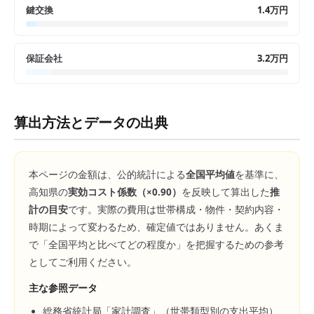
鍵交換
1.4万円
保証会社
3.2万円
算出方法とデータの出典
本ページの金額は、公的統計による
全国平均値
を基準に、
高知県
の
実効コスト係数（×
0.90
）
を反映して算出した
推
計の目安
です。実際の費用は世帯構成・物件・契約内容・
時期によって変わるため、確定値ではありません。あくま
で「全国平均と比べてどの程度か」を把握するための参考
としてご利用ください。
主な参照データ
総務省統計局「家計調査」（世帯類型別の支出平均）