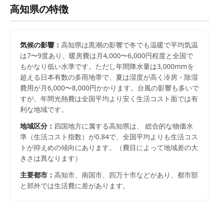
高知県
の特徴
気候の影響：
高知県は黒潮の影響で冬でも温暖で平均気温
は7〜9度あり、暖房費は月4,000〜6,000円程度と全国で
もかなり低い水準です。ただし年間降水量は3,000mmを
超える日本有数の多雨地帯で、夏は湿度が高く冷房・除湿
費用が月6,000〜8,000円かかります。台風の影響も多いで
すが、年間光熱費は全国平均より安く生活コスト面では有
利な地域です。
地域区分：
四国
地方に属する
高知県
は、 総合的な物価水
準（生活コスト指数）が
0.84
で、
全国平均よりも生活コス
トが抑えめの傾向にあります。
（費目によって地域差の大
きさは異なります）
主要都市：
高知市、南国市、四万十市
などがあり、都市部
と郊外では生活費に差があります。