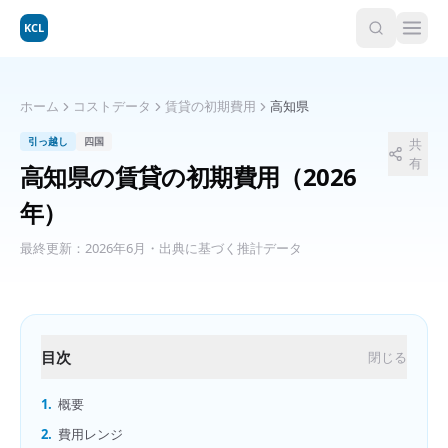
KCL
ホーム
コストデータ
賃貸の初期費用
高知県
引っ越し
四国
共
有
高知県
の
賃貸の初期費用
（2026
年）
最終更新：
2026年6月
・出典に基づく推計データ
目次
閉じる
1.
概要
2.
費用レンジ