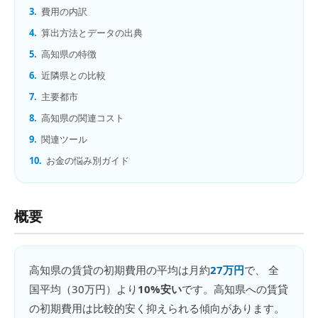
3.
費用の内訳
4.
算出方法とデータの出典
5.
高知県の特徴
6.
近隣県との比較
7.
主要都市
8.
高知県の関連コスト
9.
関連ツール
10.
お金の悩み別ガイド
概要
高知県
の
賃貸の初期費用
の平均は月約
27万円
で、 全
国平均（
30万円
）より
10%安い
です。
高知県への賃貸
の初期費用は比較的安く抑えられる傾向があります。