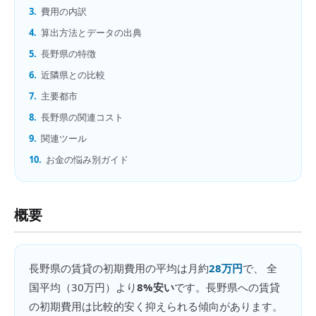
3.
費用の内訳
4.
算出方法とデータの出典
5.
長野県の特徴
6.
近隣県との比較
7.
主要都市
8.
長野県の関連コスト
9.
関連ツール
10.
お金の悩み別ガイド
概要
長野県
の
賃貸の初期費用
の平均は月約
28万円
で、 全
国平均（
30万円
）より
8%安い
です。
長野県への賃貸
の初期費用は比較的安く抑えられる傾向があります。