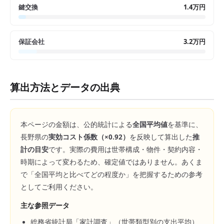
鍵交換
1.4万円
保証会社
3.2万円
算出方法とデータの出典
本ページの金額は、公的統計による
全国平均値
を基準に、
長野県
の
実効コスト係数（×
0.92
）
を反映して算出した
推
計の目安
です。実際の費用は世帯構成・物件・契約内容・
時期によって変わるため、確定値ではありません。あくま
で「全国平均と比べてどの程度か」を把握するための参考
としてご利用ください。
主な参照データ
総務省統計局「家計調査」（世帯類型別の支出平均）