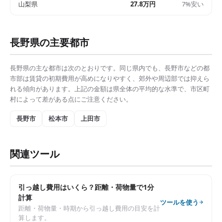
山梨県
27.8万円
7%安い
長野県
の主要都市
長野県
の主な都市は次のとおりです。同じ県内でも、
長野市
などの都
市部は
賃貸の初期費用
が高めになりやすく、郊外や周辺部では抑えら
れる傾向があります。上記の金額は県全体の平均的な水準で、市区町
村によって差がある点にご注意ください。
長野市
松本市
上田市
関連ツール
引っ越し費用はいくら？距離・荷物量で1分
計算
ツールを使う
距離・荷物量・時期から引っ越し費用の目安を計
算します。