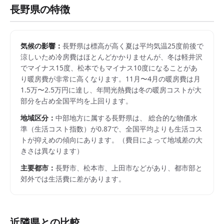
長野県
の特徴
気候の影響：
長野県は標高が高く夏は平均気温25度前後で
涼しいため冷房費はほとんどかかりませんが、冬は軽井沢
でマイナス15度、松本でもマイナス10度になることがあ
り暖房費が非常に高くなります。11月〜4月の暖房費は月
1.5万〜2.5万円に達し、年間光熱費は冬の暖房コストが大
部分を占め全国平均を上回ります。
地域区分：
中部
地方に属する
長野県
は、 総合的な物価水
準（生活コスト指数）が
0.87
で、
全国平均よりも生活コス
トが抑えめの傾向にあります。
（費目によって地域差の大
きさは異なります）
主要都市：
長野市、松本市、上田市
などがあり、都市部と
郊外では生活費に差があります。
近隣県との比較