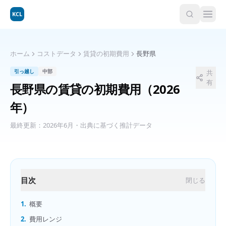
KCL
ホーム
コストデータ
賃貸の初期費用
長野県
引っ越し
中部
共
有
長野県
の
賃貸の初期費用
（2026
年）
最終更新：
2026年6月
・出典に基づく推計データ
目次
閉じる
1.
概要
2.
費用レンジ