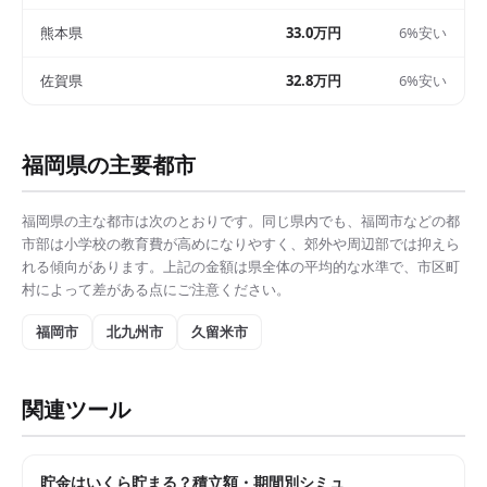
熊本県
33.0万円
6%安い
佐賀県
32.8万円
6%安い
福岡県
の主要都市
福岡県
の主な都市は次のとおりです。同じ県内でも、
福岡市
などの都
市部は
小学校の教育費
が高めになりやすく、郊外や周辺部では抑えら
れる傾向があります。上記の金額は県全体の平均的な水準で、市区町
村によって差がある点にご注意ください。
福岡市
北九州市
久留米市
関連ツール
貯金はいくら貯まる？積立額・期間別シミュ