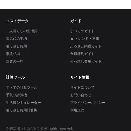
コストデータ
ガイド
一人暮らしの生活費
すべてのガイド
電気代の平均
🔥 トレンド・速報
引っ越し費用
ふるさと納税ガイド
家賃相場
食費節約ガイド
食費の平均
引っ越し費用ガイド
計算ツール
サイト情報
すべての計算ツール
サイトについて
手取り計算機
お問い合わせ
生活費シミュレーター
プライバシーポリシー
引っ越し費用計算機
利用規約
© 2026 暮らしコストラボ All rights reserved.