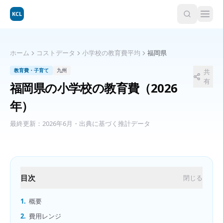
KCL
ホーム
コストデータ
小学校の教育費平均
福岡県
教育費・子育て
九州
共
有
福岡県
の
小学校の教育費
（2026
年）
最終更新：
2026年6月
・出典に基づく推計データ
目次
閉じる
1.
概要
2.
費用レンジ