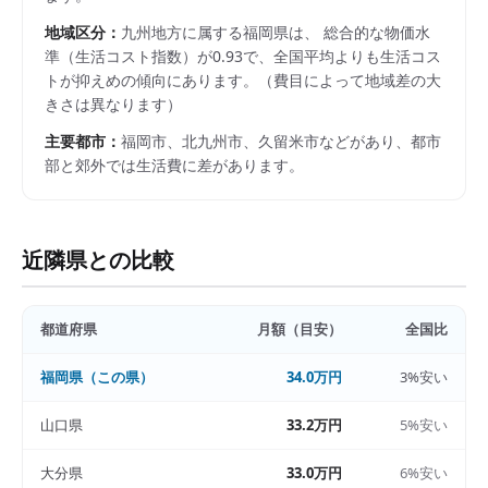
地域区分：
九州
地方に属する
福岡県
は、 総合的な物価水
準（生活コスト指数）が
0.93
で、
全国平均よりも生活コス
トが抑えめの傾向にあります。
（費目によって地域差の大
きさは異なります）
主要都市：
福岡市、北九州市、久留米市
などがあり、都市
部と郊外では生活費に差があります。
近隣県との比較
都道府県
月額（目安）
全国比
福岡県
（この県）
34.0万円
3%安い
山口県
33.2万円
5%安い
大分県
33.0万円
6%安い