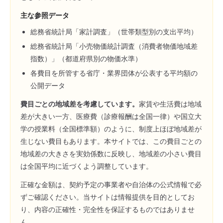
主な参照データ
総務省統計局「家計調査」（世帯類型別の支出平均）
総務省統計局「小売物価統計調査（消費者物価地域差
指数）」（都道府県別の物価水準）
各費目を所管する省庁・業界団体が公表する平均額の
公開データ
費目ごとの地域差を考慮しています。
家賃や生活費は地域
差が大きい一方、医療費（診療報酬は全国一律）や国立大
学の授業料（全国標準額）のように、制度上ほぼ地域差が
生じない費目もあります。本サイトでは、この費目ごとの
地域差の大きさを実効係数に反映し、地域差の小さい費目
は全国平均に近づくよう調整しています。
正確な金額は、契約予定の事業者や自治体の公式情報で必
ずご確認ください。当サイトは情報提供を目的としてお
り、内容の正確性・完全性を保証するものではありませ
ん。