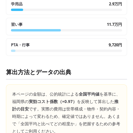
学用品
2.9万円
習い事
11.7万円
PTA・行事
9,720円
算出方法とデータの出典
本ページの金額は、公的統計による
全国平均値
を基準に、
福岡県
の
実効コスト係数（×
0.97
）
を反映して算出した
推
計の目安
です。実際の費用は世帯構成・物件・契約内容・
時期によって変わるため、確定値ではありません。あくま
で「全国平均と比べてどの程度か」を把握するための参考
としてご利用ください。