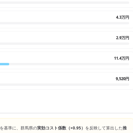
4.3万円
2.9万円
11.4万円
9,520円
を基準に、
群馬県
の
実効コスト係数（×
0.95
）
を反映して算出した
推