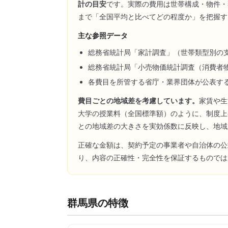
計の目安
です。実際の費用は世帯構成・物件・
まで「全国平均と比べてどの程度か」を把握す
主な参照データ
総務省統計局「家計調査」（世帯類型別の
総務省統計局「小売物価統計調査（消費者
各費目を所管する省庁・業界団体が公表す
費目ごとの地域差を考慮しています。
家賃や生
大学の授業料（全国標準額）のように、制度上
との地域差の大きさを実効係数に反映し、地域
正確な金額は、契約予定の事業者や自治体の公
り、内容の正確性・完全性を保証するものでは
群馬県
の特徴