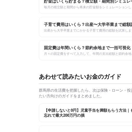
貯金はいくら貯まる？積立額・期間別シミュレ
毎月の積立額と期間から将来の貯金額をシミュレーションし
子育て費用はいくら？出産〜大学卒業まで総額
出産から大学卒業までにかかる子育て費用の総額を試算しま
固定費は年間いくら？節約余地まで一括可視化
月々の固定費をすべて入力して、年間の支出総額と節約余地
あわせて読みたいお金のガイド
群馬県
の生活費を把握したら、次は保険・ローン・投
たい方向けのガイドをまとめました。
【申請しないと0円】児童手当を満額もらう方法｜
忘れで最大200万円の損