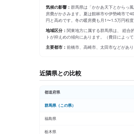
気候の影響：
群馬県は「かかあ天下とからっ風
房費がかさみます。夏は館林市や伊勢崎市で40度
円と高めです。冬の暖房費も月1〜1.5万円
地域区分：
関東
地方に属する
群馬県
は、 総合
トが抑えめの傾向にあります。
（費目によって
主要都市：
前橋市、高崎市、太田市
などがあり
近隣県との比較
都道府県
群馬県
（この県）
福島県
栃木県