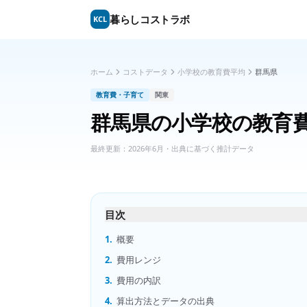
暮らしコストラボ
KCL
ホーム
コストデータ
小学校の教育費平均
群馬県
教育費・子育て
関東
群馬県
の
小学校の教育
最終更新：
2026年6月
・出典に基づく推計データ
目次
1.
概要
2.
費用レンジ
3.
費用の内訳
4.
算出方法とデータの出典