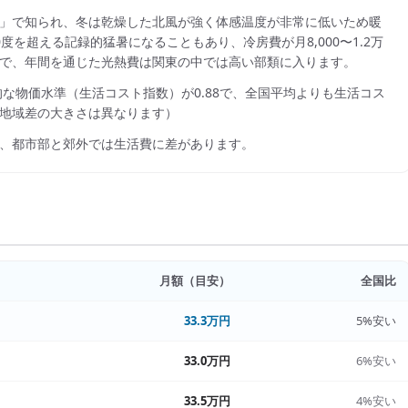
」で知られ、冬は乾燥した北風が強く体感温度が非常に低いため暖
を超える記録的猛暑になることもあり、冷房費が月8,000〜1.2万
程度で、年間を通じた光熱費は関東の中では高い部類に入ります。
的な物価水準（生活コスト指数）が
0.88
で、
全国平均よりも生活コス
地域差の大きさは異なります）
、都市部と郊外では生活費に差があります。
月額（目安）
全国比
33.3万円
5%安い
33.0万円
6%安い
33.5万円
4%安い