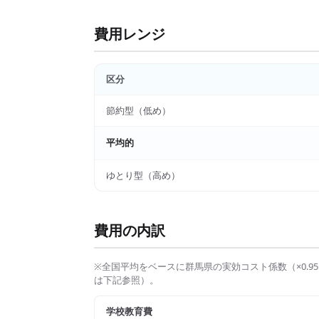
費用レンジ
区分
節約型（低め）
平均的
ゆとり型（高め）
費用の内訳
※全国平均をベースに
群馬県
の実効コスト係数（×
0.95
は下記参照）。
学校教育費