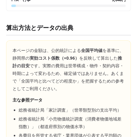
算出方法とデータの出典
本ページの金額は、公的統計による
全国平均値
を基準に、
静岡県
の
実効コスト係数（×
0.96
）
を反映して算出した
推
計の目安
です。実際の費用は世帯構成・物件・契約内容・
時期によって変わるため、確定値ではありません。あくま
で「全国平均と比べてどの程度か」を把握するための参考
としてご利用ください。
主な参照データ
総務省統計局「家計調査」（世帯類型別の支出平均）
総務省統計局「小売物価統計調査（消費者物価地域差
指数）」（都道府県別の物価水準）
各費目を所管する省庁・業界団体が公表する平均額の