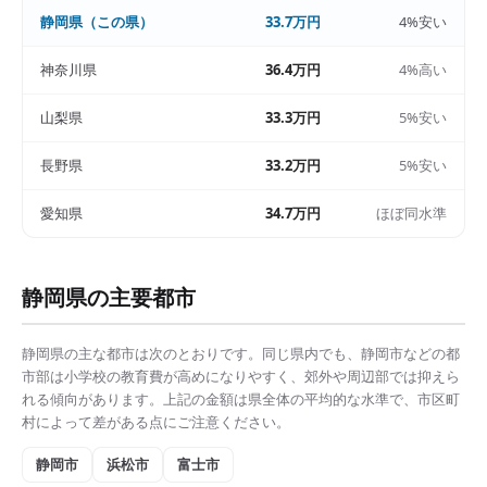
静岡県
（この県）
33.7万円
4%安い
神奈川県
36.4万円
4%高い
山梨県
33.3万円
5%安い
長野県
33.2万円
5%安い
愛知県
34.7万円
ほぼ同水準
静岡県
の主要都市
静岡県
の主な都市は次のとおりです。同じ県内でも、
静岡市
などの都
市部は
小学校の教育費
が高めになりやすく、郊外や周辺部では抑えら
れる傾向があります。上記の金額は県全体の平均的な水準で、市区町
村によって差がある点にご注意ください。
静岡市
浜松市
富士市