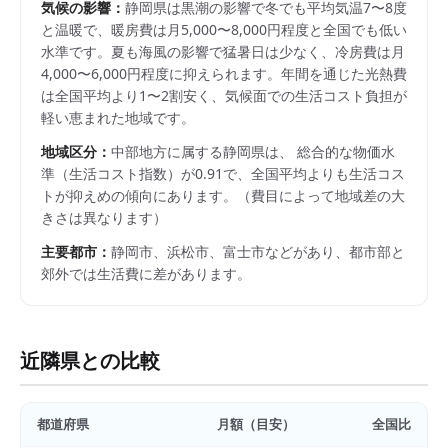
気候の影響：
静岡県は黒潮の影響で冬でも平均気温7〜8度
と温暖で、暖房費は月5,000〜8,000円程度と全国でも低い
水準です。夏も海風の影響で猛暑日は少なく、冷房費は月
4,000〜6,000円程度に抑えられます。年間を通じた光熱費
は全国平均より1〜2割安く、気候面での生活コスト負担が
軽い恵まれた地域です。
地域区分：
中部
地方に属する
静岡県
は、 総合的な物価水
準（生活コスト指数）が
0.91
で、
全国平均よりも生活コス
トが抑えめの傾向にあります。
（費目によって地域差の大
きさは異なります）
主要都市：
静岡市、浜松市、富士市
などがあり、都市部と
郊外では生活費に差があります。
近隣県との比較
都道府県
月額（目安）
全国比