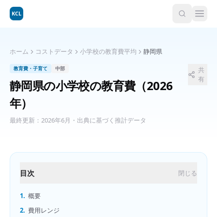
KCL
ホーム
コストデータ
小学校の教育費平均
静岡県
教育費・子育て
中部
共
有
静岡県
の
小学校の教育費
（2026
年）
最終更新：
2026年6月
・出典に基づく推計データ
目次
閉じる
1.
概要
2.
費用レンジ