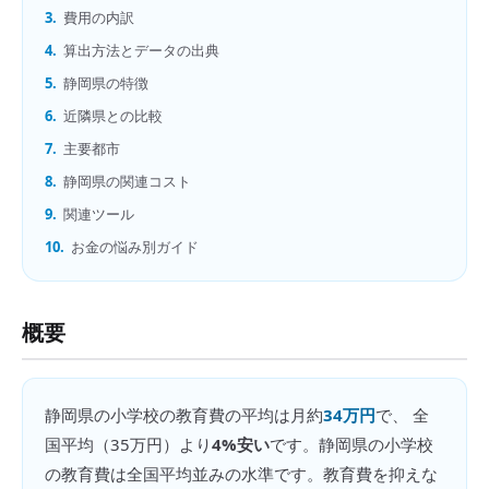
3.
費用の内訳
4.
算出方法とデータの出典
5.
静岡県の特徴
6.
近隣県との比較
7.
主要都市
8.
静岡県の関連コスト
9.
関連ツール
10.
お金の悩み別ガイド
概要
静岡県
の
小学校の教育費
の平均は月約
34万円
で、 全
国平均（
35万円
）より
4%安い
です。
静岡県の小学校
の教育費は全国平均並みの水準です。教育費を抑えな