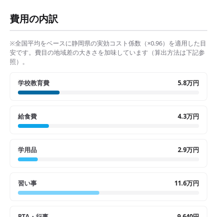
費用の内訳
※全国平均をベースに
静岡県
の実効コスト係数（×
0.96
）を適用した目
安です。費目の地域差の大きさを加味しています（算出方法は下記参
照）。
学校教育費
5.8万円
給食費
4.3万円
学用品
2.9万円
習い事
11.6万円
PTA・行事
9,640円