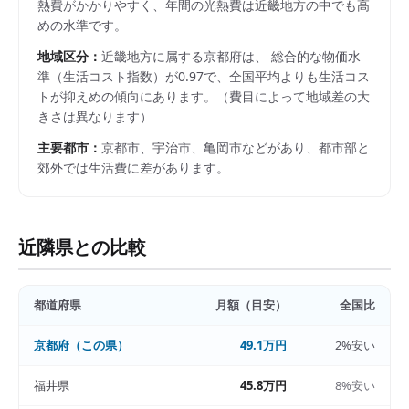
熱費がかかりやすく、年間の光熱費は近畿地方の中でも高
めの水準です。
地域区分：
近畿
地方に属する
京都府
は、 総合的な物価水
準（生活コスト指数）が
0.97
で、
全国平均よりも生活コス
トが抑えめの傾向にあります。
（費目によって地域差の大
きさは異なります）
主要都市：
京都市、宇治市、亀岡市
などがあり、都市部と
郊外では生活費に差があります。
近隣県との比較
都道府県
月額（目安）
全国比
京都府
（この県）
49.1万円
2%安い
福井県
45.8万円
8%安い