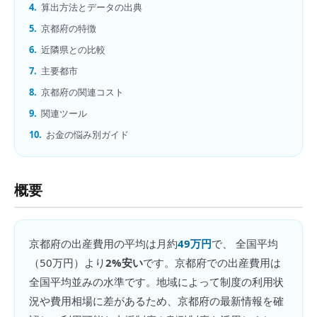
4.
算出方法とデータの出典
5.
京都府の特徴
6.
近隣県との比較
7.
主要都市
8.
京都府の関連コスト
9.
関連ツール
10.
お金の悩み別ガイド
概要
京都府
の
出産費用
の平均は月約
49万円
で、 全国平均
（
50万円
）より
2%安い
です。
京都府での出産費用は
全国平均並みの水準です。地域によって制度の利用状
況や費用相場に差があるため、京都府の最新情報を確