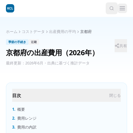
KCL
ホーム
コストデータ
出産費用の平均
京都府
季節の手続き
近畿
共有
京都府
の
出産費用
（2026年）
最終更新：
2026年6月
・出典に基づく推計データ
目次
閉じる
1.
概要
2.
費用レンジ
3.
費用の内訳