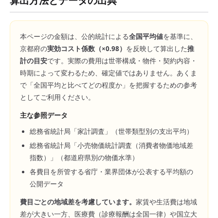
算出方法とデータの出典
本ページの金額は、公的統計による
全国平均値
を基準に、
京都府
の
実効コスト係数（×
0.98
）
を反映して算出した
推
計の目安
です。実際の費用は世帯構成・物件・契約内容・
時期によって変わるため、確定値ではありません。あくま
で「全国平均と比べてどの程度か」を把握するための参考
としてご利用ください。
主な参照データ
総務省統計局「家計調査」（世帯類型別の支出平均）
総務省統計局「小売物価統計調査（消費者物価地域差
指数）」（都道府県別の物価水準）
各費目を所管する省庁・業界団体が公表する平均額の
公開データ
費目ごとの地域差を考慮しています。
家賃や生活費は地域
差が大きい一方、医療費（診療報酬は全国一律）や国立大