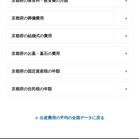
京都府
の
保育料・教育費の月額
京都府
の
葬儀費用
京都府
の
結婚式の費用
京都府
の
お墓・墓石の費用
京都府
の
固定資産税の年額
京都府
の
住民税の年額
←
出産費用の平均
の全国データに戻る