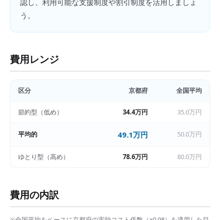
認し、利用可能な支援制度や割引制度を活用しましょ
う。
費用レンジ
区分
京都府
全国平均
節約型（低め）
34.4万円
35.0万円
平均的
49.1万円
50.0万円
ゆとり型（高め）
78.6万円
80.0万円
費用の内訳
※全国平均をベースに
京都府
の実効コスト係数（×
0.98
）を適用した目