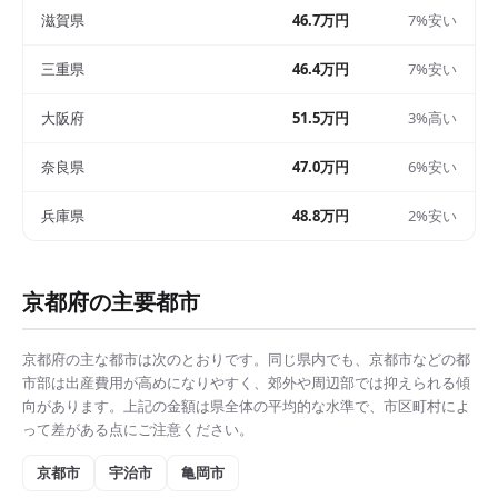
滋賀県
46.7万円
7%安い
三重県
46.4万円
7%安い
大阪府
51.5万円
3%高い
奈良県
47.0万円
6%安い
兵庫県
48.8万円
2%安い
京都府
の主要都市
京都府
の主な都市は次のとおりです。同じ県内でも、
京都市
などの都
市部は
出産費用
が高めになりやすく、郊外や周辺部では抑えられる傾
向があります。上記の金額は県全体の平均的な水準で、市区町村によ
って差がある点にご注意ください。
京都市
宇治市
亀岡市