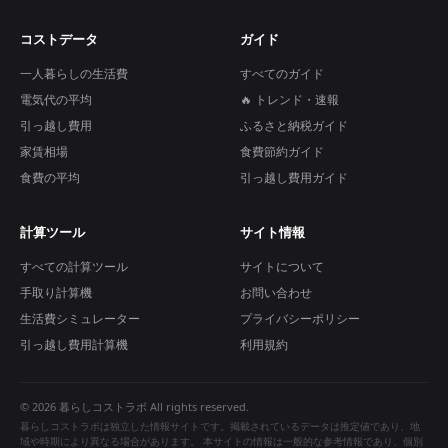
コストデータ
ガイド
一人暮らしの生活費
すべてのガイド
電気代の平均
🔥 トレンド・速報
引っ越し費用
ふるさと納税ガイド
家賃相場
食費節約ガイド
食費の平均
引っ越し費用ガイド
計算ツール
サイト情報
すべての計算ツール
サイトについて
手取り計算機
お問い合わせ
生活費シミュレーター
プライバシーポリシー
引っ越し費用計算機
利用規約
© 2026 暮らしコストラボ All rights reserved.
暮らしコストラボは独立した情報サイトです。掲載されているデータは推定値であり、地
域や時期により異なる場合があります。 本サイトの情報は一般的な参考情報であり、個別