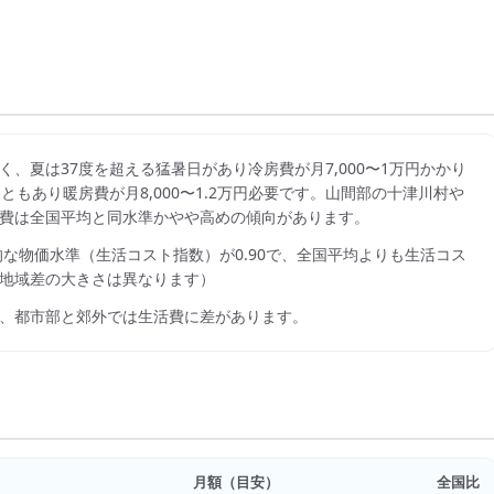
、夏は37度を超える猛暑日があり冷房費が月7,000〜1万円かかり
もあり暖房費が月8,000〜1.2万円必要です。山間部の十津川村や
費は全国平均と同水準かやや高めの傾向があります。
的な物価水準（生活コスト指数）が
0.90
で、
全国平均よりも生活コス
地域差の大きさは異なります）
、都市部と郊外では生活費に差があります。
月額（目安）
全国比