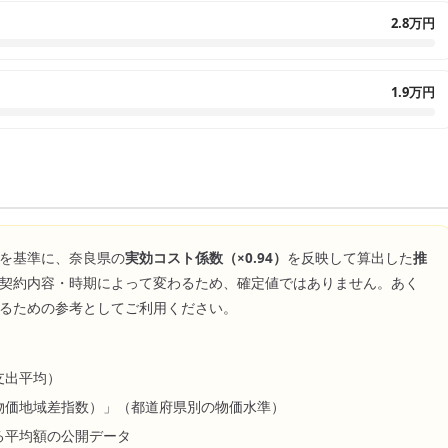
2.8万円
1.9万円
を基準に、
奈良県
の
実効コスト係数（×
0.94
）
を反映して算出した
推
契約内容・時期によって変わるため、確定値ではありません。あく
るための参考としてご利用ください。
支出平均）
物価地域差指数）」（都道府県別の物価水準）
る平均額の公開データ