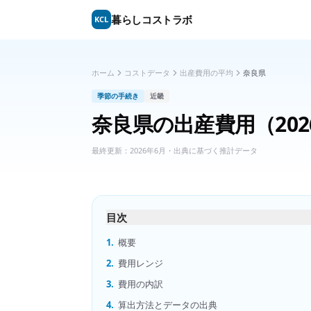
暮らしコストラボ
KCL
ホーム
コストデータ
出産費用の平均
奈良県
季節の手続き
近畿
奈良県
の
出産費用
（20
最終更新：
2026年6月
・出典に基づく推計データ
目次
1.
概要
2.
費用レンジ
3.
費用の内訳
4.
算出方法とデータの出典