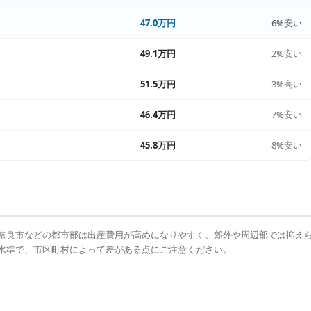
47.0万円
6%安い
49.1万円
2%安い
51.5万円
3%高い
46.4万円
7%安い
45.8万円
8%安い
奈良市
などの都市部は
出産費用
が高めになりやすく、郊外や周辺部では抑え
水準で、市区町村によって差がある点にご注意ください。