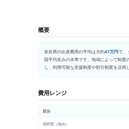
概要
奈良県
の
出産費用
の平均は月約
47万円
で、
国平均並みの水準です。地域によって制度
し、利用可能な支援制度や割引制度を活用
費用レンジ
区分
節約型（低め）