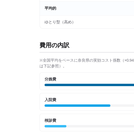
平均的
ゆとり型（高め）
費用の内訳
※全国平均をベースに
奈良県
の実効コスト係数（×
0.94
は下記参照）。
分娩費
入院費
検診費