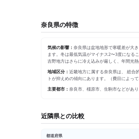
奈良県
の特徴
気候の影響：
奈良県は盆地地形で寒暖差が大きく
ます。冬は最低気温がマイナス2〜3度になること
吉野地方はさらに冷え込みが厳しく、年間光熱
地域区分：
近畿
地方に属する
奈良県
は、 総合
トが抑えめの傾向にあります。
（費目によって
主要都市：
奈良市、橿原市、生駒市
などがあり
近隣県との比較
都道府県