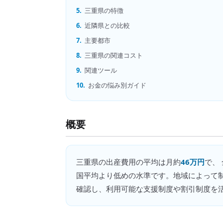
5.
三重県の特徴
6.
近隣県との比較
7.
主要都市
8.
三重県の関連コスト
9.
関連ツール
10.
お金の悩み別ガイド
概要
三重県
の
出産費用
の平均は月約
46万円
で、
国平均より低めの水準です。地域によって
確認し、利用可能な支援制度や割引制度を