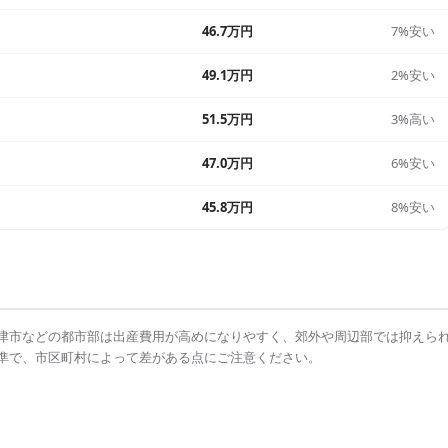
46.7万円
7%安い
49.1万円
2%安い
51.5万円
3%高い
47.0万円
6%安い
45.8万円
8%安い
津市
などの都市部は
出産費用
が高めになりやすく、郊外や周辺部では抑えら
準で、市区町村によって差がある点にご注意ください。