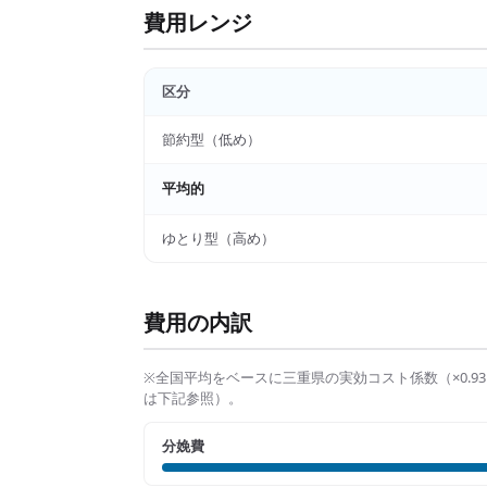
費用レンジ
区分
節約型（低め）
平均的
ゆとり型（高め）
費用の内訳
※全国平均をベースに
三重県
の実効コスト係数（×
0.93
は下記参照）。
分娩費