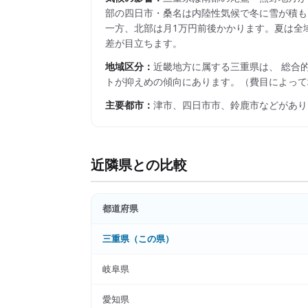
部の四日市・桑名は内陸性気候で冬に雪が積もるこ
一方、北部は月1万円前後かかります。夏は全域で
差が目立ちます。
地域区分：
近畿
地方に属する
三重県
は、 総合
トが抑えめの傾向にあります。
（費目によって
主要都市：
津市、四日市市、鈴鹿市
などがあり
近隣県との比較
都道府県
三重県
（この県）
岐阜県
愛知県