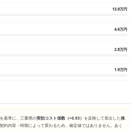
13.9万円
4.6万円
2.8万円
1.9万円
を基準に、
三重県
の
実効コスト係数（×
0.93
）
を反映して算出した
推
契約内容・時期によって変わるため、確定値ではありません。あく