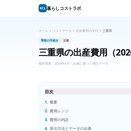
暮らしコストラボ
KCL
ホーム
コストデータ
出産費用の平均
三重県
季節の手続き
近畿
三重県
の
出産費用
（20
最終更新：
2026年6月
・出典に基づく推計データ
目次
1.
概要
2.
費用レンジ
3.
費用の内訳
4.
算出方法とデータの出典