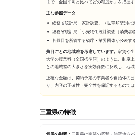
まで「全国平均と比べてどの程度か」を把握す
主な参照データ
総務省統計局「家計調査」（世帯類型別の
総務省統計局「小売物価統計調査（消費者
各費目を所管する省庁・業界団体が公表す
費目ごとの地域差を考慮しています。
家賃や生
大学の授業料（全国標準額）のように、制度上
との地域差の大きさを実効係数に反映し、地域
正確な金額は、契約予定の事業者や自治体の公
り、内容の正確性・完全性を保証するものでは
三重県
の特徴
気候の影響：
三重県は南部の尾鷲・熊野地方が