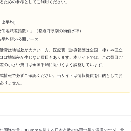
るための参考としてご利用ください。
支出平均）
物価地域差指数）」（都道府県別の物価水準）
る平均額の公開データ
活費は地域差が大きい一方、医療費（診療報酬は全国一律）や国立
ほぼ地域差が生じない費目もあります。本サイトでは、この費目ご
差の小さい費目は全国平均に近づくよう調整しています。
式情報で必ずご確認ください。当サイトは情報提供を目的としてお
ありません。
年間降水量3,000mmを超える日本有数の多雨地帯で温暖ですが、北