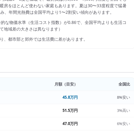
暖房をほとんど使わない家庭もあります。夏は30〜33度程度で猛暑
度で済み、年間光熱費は全国平均より1〜2割安い傾向があります。
合的な物価水準（生活コスト指数）が
0.86
で、
全国平均よりも生活コ
て地域差の大きさは異なります）
り、都市部と郊外では生活費に差があります。
月額（目安）
全国比
45.8万円
8%安い
51.5万円
3%高い
47.0万円
6%安い