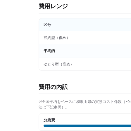
費用レンジ
区分
節約型（低め）
平均的
ゆとり型（高め）
費用の内訳
※全国平均をベースに
和歌山県
の実効コスト係数（×
0.
法は下記参照）。
分娩費