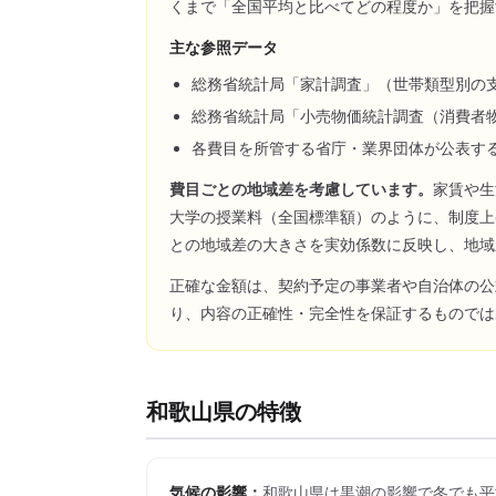
くまで「全国平均と比べてどの程度か」を把握
主な参照データ
総務省統計局「家計調査」（世帯類型別の
総務省統計局「小売物価統計調査（消費者
各費目を所管する省庁・業界団体が公表す
費目ごとの地域差を考慮しています。
家賃や生
大学の授業料（全国標準額）のように、制度上
との地域差の大きさを実効係数に反映し、地域
正確な金額は、契約予定の事業者や自治体の公
り、内容の正確性・完全性を保証するものでは
和歌山県
の特徴
気候の影響：
和歌山県は黒潮の影響で冬でも平均