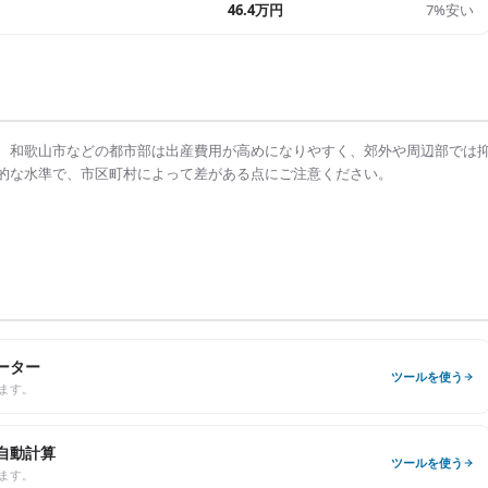
46.4万円
7%安い
、
和歌山市
などの都市部は
出産費用
が高めになりやすく、郊外や周辺部では
的な水準で、市区町村によって差がある点にご注意ください。
ーター
ツールを使う
ます。
自動計算
ツールを使う
ます。