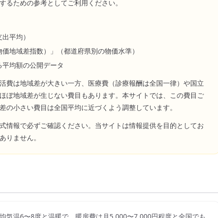
するための参考としてご利用ください。
支出平均）
物価地域差指数）」（都道府県別の物価水準）
る平均額の公開データ
活費は地域差が大きい一方、医療費（診療報酬は全国一律）や国立
ほぼ地域差が生じない費目もあります。本サイトでは、この費目ご
差の小さい費目は全国平均に近づくよう調整しています。
式情報で必ずご確認ください。当サイトは情報提供を目的としてお
ありません。
気温6〜8度と温暖で、暖房費は月5,000〜7,000円程度と全国でも