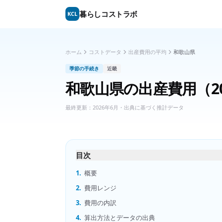
暮らしコストラボ
KCL
ホーム
コストデータ
出産費用の平均
和歌山県
季節の手続き
近畿
和歌山県
の
出産費用
（2
最終更新：
2026年6月
・出典に基づく推計データ
目次
1.
概要
2.
費用レンジ
3.
費用の内訳
4.
算出方法とデータの出典