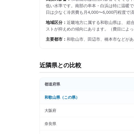
低い水準です。南部の串本・白浜は特に温暖で
日は少なく冷房費も月4,000〜6,000円程
地域区分：
近畿
地方に属する
和歌山県
は、 総
ストが抑えめの傾向にあります。
（費目によっ
主要都市：
和歌山市、田辺市、橋本市
などがあ
近隣県との比較
都道府県
和歌山県
（この県）
大阪府
奈良県