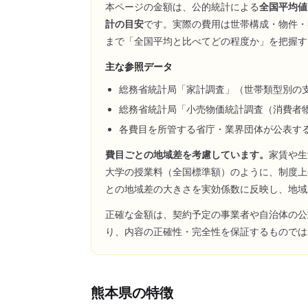
本ページの金額は、公的統計による
全国平均値
計の目安
です。実際の費用は世帯構成・物件・
まで「全国平均と比べてどの程度か」を把握す
主な参照データ
総務省統計局「家計調査」（世帯類型別の
総務省統計局「小売物価統計調査（消費者
各費目を所管する省庁・業界団体が公表す
費目ごとの地域差を考慮しています。
家賃や生
大学の授業料（全国標準額）のように、制度上
との地域差の大きさを実効係数に反映し、地域
正確な金額は、契約予定の事業者や自治体の公
り、内容の正確性・完全性を保証するものでは
熊本県
の特徴