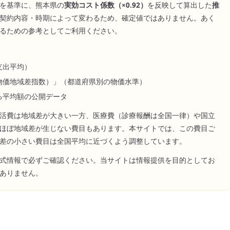
を基準に、
熊本県
の
実効コスト係数（×
0.92
）
を反映して算出した
推
契約内容・時期によって変わるため、確定値ではありません。あく
るための参考としてご利用ください。
支出平均）
物価地域差指数）」（都道府県別の物価水準）
る平均額の公開データ
活費は地域差が大きい一方、医療費（診療報酬は全国一律）や国立
ほぼ地域差が生じない費目もあります。本サイトでは、この費目ご
差の小さい費目は全国平均に近づくよう調整しています。
式情報で必ずご確認ください。当サイトは情報提供を目的としてお
ありません。