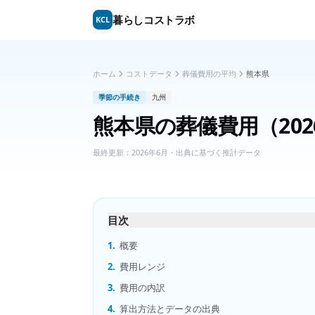
暮らしコストラボ
KCL
ホーム
コストデータ
葬儀費用の平均
熊本県
季節の手続き
九州
熊本県
の
葬儀費用
（20
最終更新：
2026年6月
・出典に基づく推計データ
目次
1.
概要
2.
費用レンジ
3.
費用の内訳
4.
算出方法とデータの出典