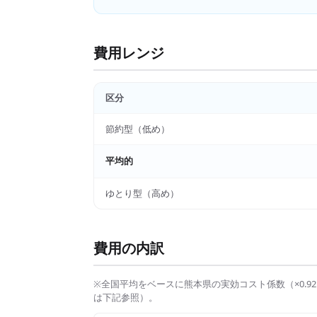
費用レンジ
区分
節約型（低め）
平均的
ゆとり型（高め）
費用の内訳
※全国平均をベースに
熊本県
の実効コスト係数（×
0.92
は下記参照）。