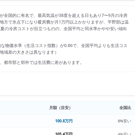
が全国的に有名で、最高気温が38度を超える日もあり7〜9月の冷房
は阿蘇地方で氷点下になり暖房費が月1万円以上かかりますが、平野部は温
熱費は夏の冷房コストが目立つものの、全国平均と同水準かやや安い傾向
的な物価水準（生活コスト指数）が
0.86
で、
全国平均よりも生活コス
地域差の大きさは異なります）
、都市部と郊外では生活費に差があります。
月額（目安）
全国比
100.8万円
8%安い
105.4万円
4%安い