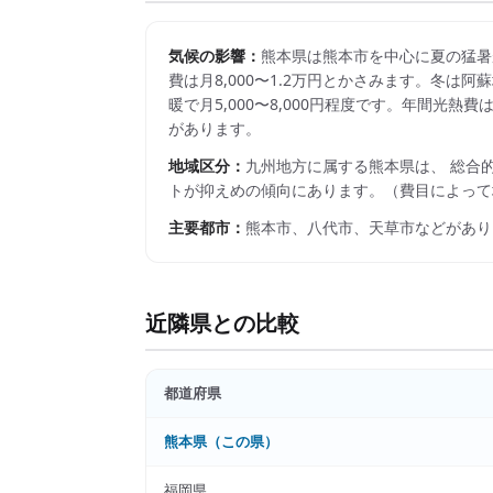
気候の影響：
熊本県は熊本市を中心に夏の猛暑
費は月8,000〜1.2万円とかさみます。冬
暖で月5,000〜8,000円程度です。年間光
があります。
地域区分：
九州
地方に属する
熊本県
は、 総合
トが抑えめの傾向にあります。
（費目によって
主要都市：
熊本市、八代市、天草市
などがあり
近隣県との比較
都道府県
熊本県
（この県）
福岡県