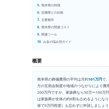
5.
熊本県の特徴
6.
近隣県との比較
7.
主要都市
8.
熊本県の関連コスト
9.
関連ツール
10.
お金の悩み別ガイド
概要
熊本県
の
葬儀費用
の平均は月約
101万円
で、
方の互助会制度や地域のつながりにより費用
200万円ですが、家族葬なら50万〜100
は家族葬が全体の約6割を占めるようにな
保で5万円程度）も忘れずに申請しましょう