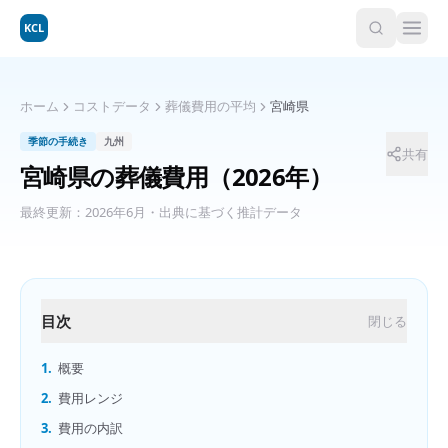
KCL
ホーム
コストデータ
葬儀費用の平均
宮崎県
季節の手続き
九州
共有
宮崎県
の
葬儀費用
（2026年）
最終更新：
2026年6月
・出典に基づく推計データ
目次
閉じる
1.
概要
2.
費用レンジ
3.
費用の内訳