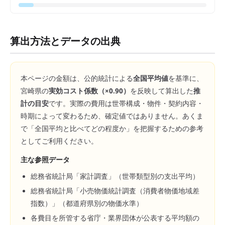
算出方法とデータの出典
本ページの金額は、公的統計による
全国平均値
を基準に、
宮崎県
の
実効コスト係数（×
0.90
）
を反映して算出した
推
計の目安
です。実際の費用は世帯構成・物件・契約内容・
時期によって変わるため、確定値ではありません。あくま
で「全国平均と比べてどの程度か」を把握するための参考
としてご利用ください。
主な参照データ
総務省統計局「家計調査」（世帯類型別の支出平均）
総務省統計局「小売物価統計調査（消費者物価地域差
指数）」（都道府県別の物価水準）
各費目を所管する省庁・業界団体が公表する平均額の