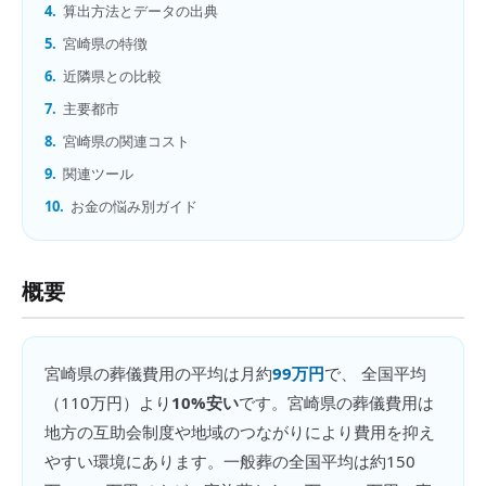
4.
算出方法とデータの出典
5.
宮崎県の特徴
6.
近隣県との比較
7.
主要都市
8.
宮崎県の関連コスト
9.
関連ツール
10.
お金の悩み別ガイド
概要
宮崎県
の
葬儀費用
の平均は月約
99万円
で、 全国平均
（
110万円
）より
10%安い
です。
宮崎県の葬儀費用は
地方の互助会制度や地域のつながりにより費用を抑え
やすい環境にあります。一般葬の全国平均は約150