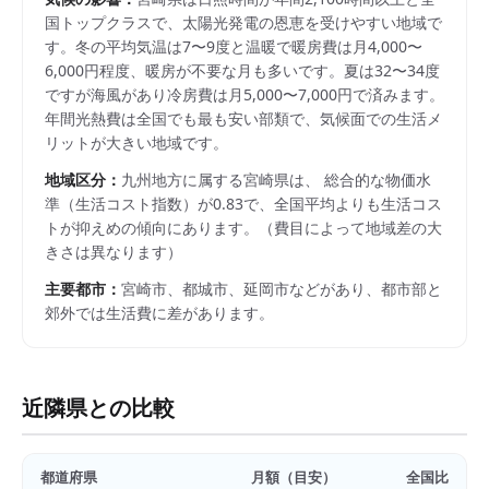
国トップクラスで、太陽光発電の恩恵を受けやすい地域で
す。冬の平均気温は7〜9度と温暖で暖房費は月4,000〜
6,000円程度、暖房が不要な月も多いです。夏は32〜34度
ですが海風があり冷房費は月5,000〜7,000円で済みます。
年間光熱費は全国でも最も安い部類で、気候面での生活メ
リットが大きい地域です。
地域区分：
九州
地方に属する
宮崎県
は、 総合的な物価水
準（生活コスト指数）が
0.83
で、
全国平均よりも生活コス
トが抑えめの傾向にあります。
（費目によって地域差の大
きさは異なります）
主要都市：
宮崎市、都城市、延岡市
などがあり、都市部と
郊外では生活費に差があります。
近隣県との比較
都道府県
月額（目安）
全国比