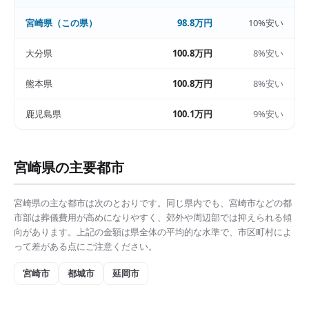
宮崎県
（この県）
98.8万円
10%安い
大分県
100.8万円
8%安い
熊本県
100.8万円
8%安い
鹿児島県
100.1万円
9%安い
宮崎県
の主要都市
宮崎県
の主な都市は次のとおりです。同じ県内でも、
宮崎市
などの都
市部は
葬儀費用
が高めになりやすく、郊外や周辺部では抑えられる傾
向があります。上記の金額は県全体の平均的な水準で、市区町村によ
って差がある点にご注意ください。
宮崎市
都城市
延岡市