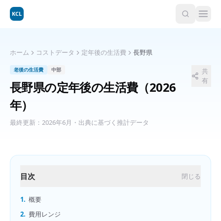
KCL
ホーム
コストデータ
定年後の生活費
長野県
老後の生活費
中部
共
有
長野県
の
定年後の生活費
（2026
年）
最終更新：
2026年6月
・出典に基づく推計データ
目次
閉じる
1.
概要
2.
費用レンジ