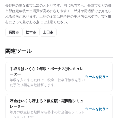
長野県
の主な都市は次のとおりです。同じ県内でも、
長野市
などの都
市部は
定年後の生活費
が高めになりやすく、郊外や周辺部では抑えら
れる傾向があります。上記の金額は県全体の平均的な水準で、市区町
村によって差がある点にご注意ください。
長野市
松本市
上田市
関連ツール
手取りはいくら？年収・ボーナス別シミュレ
ーター
ツールを使う
年収を入力するだけで、税金・社会保険料を引い
た手取り額を自動計算します。
貯金はいくら貯まる？積立額・期間別シミュ
レーター
ツールを使う
毎月の積立額と期間から将来の貯金額をシミュレ
ーションします。