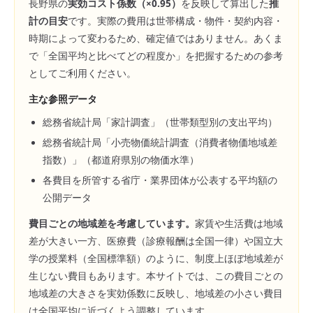
長野県
の
実効コスト係数（×
0.95
）
を反映して算出した
推
計の目安
です。実際の費用は世帯構成・物件・契約内容・
時期によって変わるため、確定値ではありません。あくま
で「全国平均と比べてどの程度か」を把握するための参考
としてご利用ください。
主な参照データ
総務省統計局「家計調査」（世帯類型別の支出平均）
総務省統計局「小売物価統計調査（消費者物価地域差
指数）」（都道府県別の物価水準）
各費目を所管する省庁・業界団体が公表する平均額の
公開データ
費目ごとの地域差を考慮しています。
家賃や生活費は地域
差が大きい一方、医療費（診療報酬は全国一律）や国立大
学の授業料（全国標準額）のように、制度上ほぼ地域差が
生じない費目もあります。本サイトでは、この費目ごとの
地域差の大きさを実効係数に反映し、地域差の小さい費目
は全国平均に近づくよう調整しています。