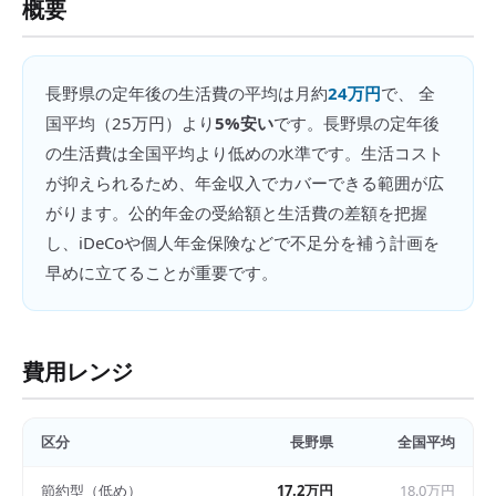
概要
長野県
の
定年後の生活費
の平均は月約
24万円
で、 全
国平均（
25万円
）より
5%安い
です。
長野県の定年後
の生活費は全国平均より低めの水準です。生活コスト
が抑えられるため、年金収入でカバーできる範囲が広
がります。公的年金の受給額と生活費の差額を把握
し、iDeCoや個人年金保険などで不足分を補う計画を
早めに立てることが重要です。
費用レンジ
区分
長野県
全国平均
節約型（低め）
17.2万円
18.0万円