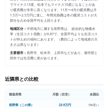
でマイナス15度、松本でもマイナス10度になることがあ
り暖房費が非常に高くなります。11月〜4月の暖房費は月
1.5万〜2.5万円に達し、年間光熱費は冬の暖房コストが大
部分を占め全国平均を上回ります。
地域区分：
中部
地方に属する
長野県
は、 総合的な物価水
準（生活コスト指数）が
0.87
で、
全国平均よりも生活コス
トが抑えめの傾向にあります。
（費目によって地域差の大
きさは異なります）
主要都市：
長野市、松本市、上田市
などがあり、都市部と
郊外では生活費に差があります。
近隣県との比較
都道府県
月額（目安）
全国比
長野県
（この県）
23.9万円
5%安い