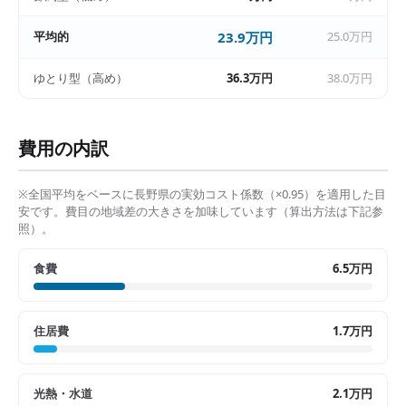
平均的
23.9万円
25.0万円
ゆとり型（高め）
36.3万円
38.0万円
費用の内訳
※全国平均をベースに
長野県
の実効コスト係数（×
0.95
）を適用した目
安です。費目の地域差の大きさを加味しています（算出方法は下記参
照）。
食費
6.5万円
住居費
1.7万円
光熱・水道
2.1万円