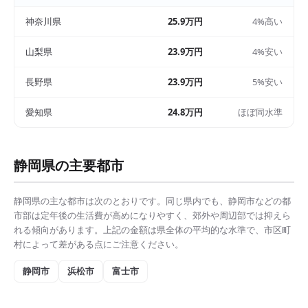
神奈川県
25.9万円
4%高い
山梨県
23.9万円
4%安い
長野県
23.9万円
5%安い
愛知県
24.8万円
ほぼ同水準
静岡県
の主要都市
静岡県
の主な都市は次のとおりです。同じ県内でも、
静岡市
などの都
市部は
定年後の生活費
が高めになりやすく、郊外や周辺部では抑えら
れる傾向があります。上記の金額は県全体の平均的な水準で、市区町
村によって差がある点にご注意ください。
静岡市
浜松市
富士市