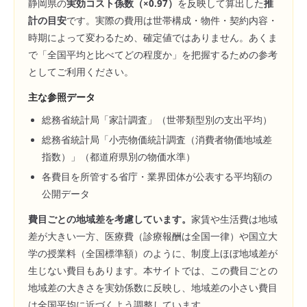
静岡県
の
実効コスト係数（×
0.97
）
を反映して算出した
推
計の目安
です。実際の費用は世帯構成・物件・契約内容・
時期によって変わるため、確定値ではありません。あくま
で「全国平均と比べてどの程度か」を把握するための参考
としてご利用ください。
主な参照データ
総務省統計局「家計調査」（世帯類型別の支出平均）
総務省統計局「小売物価統計調査（消費者物価地域差
指数）」（都道府県別の物価水準）
各費目を所管する省庁・業界団体が公表する平均額の
公開データ
費目ごとの地域差を考慮しています。
家賃や生活費は地域
差が大きい一方、医療費（診療報酬は全国一律）や国立大
学の授業料（全国標準額）のように、制度上ほぼ地域差が
生じない費目もあります。本サイトでは、この費目ごとの
地域差の大きさを実効係数に反映し、地域差の小さい費目
は全国平均に近づくよう調整しています。