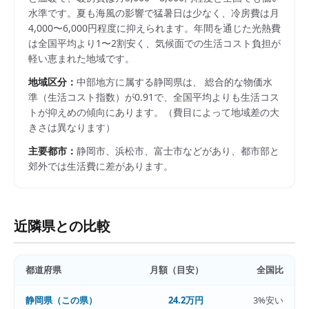
水準です。夏も海風の影響で猛暑日は少なく、冷房費は月
4,000〜6,000円程度に抑えられます。年間を通じた光熱費
は全国平均より1〜2割安く、気候面での生活コスト負担が
軽い恵まれた地域です。
地域区分：
中部
地方に属する
静岡県
は、 総合的な物価水
準（生活コスト指数）が
0.91
で、
全国平均よりも生活コス
トが抑えめの傾向にあります。
（費目によって地域差の大
きさは異なります）
主要都市：
静岡市、浜松市、富士市
などがあり、都市部と
郊外では生活費に差があります。
近隣県との比較
都道府県
月額（目安）
全国比
静岡県
（この県）
24.2万円
3%安い