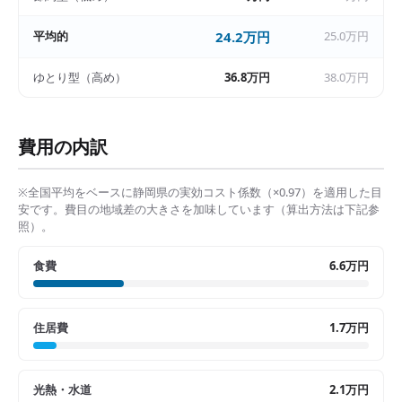
平均的
24.2万円
25.0万円
ゆとり型（高め）
36.8万円
38.0万円
費用の内訳
※全国平均をベースに
静岡県
の実効コスト係数（×
0.97
）を適用した目
安です。費目の地域差の大きさを加味しています（算出方法は下記参
照）。
食費
6.6万円
住居費
1.7万円
光熱・水道
2.1万円