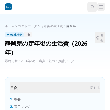
KCL
ホーム
コストデータ
定年後の生活費
静岡県
老後の生活費
中部
共
有
静岡県
の
定年後の生活費
（2026
年）
最終更新：
2026年6月
・出典に基づく推計データ
目次
閉じる
1.
概要
2.
費用レンジ