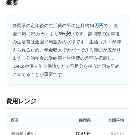
概要
静岡県
の
定年後の生活費
の平均は月約
24万円
で、 全
国平均（
25万円
）より
3%安い
です。
静岡県の定年後
の生活費は全国平均並みの水準です。生活コストが抑
えられるため、年金収入でカバーできる範囲が広がり
ます。公的年金の受給額と生活費の差額を把握し、
iDeCoや個人年金保険などで不足分を補う計画を早め
に立てることが重要です。
費用レンジ
区分
静岡県
全国平均
節約型（低め）
17.4万円
18.0万円