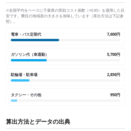
※全国平均をベースに
千葉県
の実効コスト係数（×
0.95
）を適用した目
安です。費目の地域差の大きさを加味しています（算出方法は下記参
照）。
電車・バス定期代
7,600円
ガソリン代（車通勤）
5,700円
駐輪場・駐車場
2,850円
タクシー・その他
950円
算出方法とデータの出典