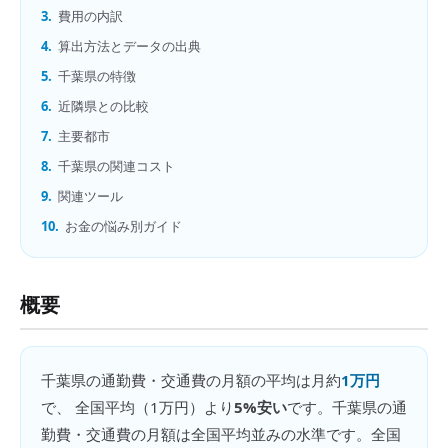
3.
費用の内訳
4.
算出方法とデータの出典
5.
千葉県の特徴
6.
近隣県との比較
7.
主要都市
8.
千葉県の関連コスト
9.
関連ツール
10.
お金の悩み別ガイド
概要
千葉県
の
通勤費・交通費の月額
の平均は月約
1万円
で、 全国平均（
1万円
）より
5%安い
です。
千葉県の通
勤費・交通費の月額は全国平均並みの水準です。全国