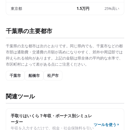
東京都
1.5万円
25%高い
千葉県
の主要都市
千葉県
の主な都市は次のとおりです。同じ県内でも、
千葉市
などの都
市部は
通勤費・交通費の月額
が高めになりやすく、郊外や周辺部では
抑えられる傾向があります。上記の金額は県全体の平均的な水準で、
市区町村によって差がある点にご注意ください。
千葉市
船橋市
松戸市
関連ツール
手取りはいくら？年収・ボーナス別シミュレ
ーター
ツールを使う
年収を入力するだけで、税金・社会保険料を引い