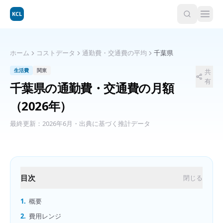
KCL
ホーム
コストデータ
通勤費・交通費の平均
千葉県
生活費
関東
共
有
千葉県
の
通勤費・交通費の月額
（2026年）
最終更新：
2026年6月
・出典に基づく推計データ
目次
閉じる
1.
概要
2.
費用レンジ