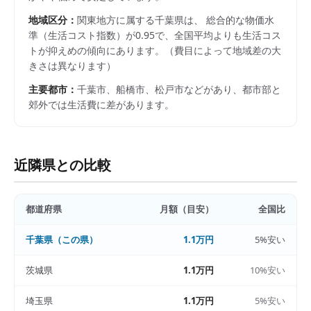
地域区分：
関東
地方に属する
千葉県
は、 総合的な物価水
準（生活コスト指数）が
0.95
で、
全国平均よりも生活コス
トが抑えめの傾向にあります。
（費目によって地域差の大
きさは異なります）
主要都市：
千葉市、船橋市、松戸市
などがあり、都市部と
郊外では生活費に差があります。
近隣県との比較
都道府県
月額（目安）
全国比
千葉県
（この県）
1.1万円
5%安い
茨城県
1.1万円
10%安い
埼玉県
1.1万円
5%安い