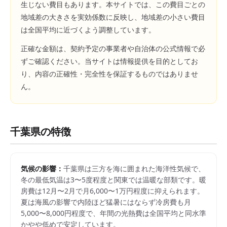
生じない費目もあります。本サイトでは、この費目ごとの
地域差の大きさを実効係数に反映し、地域差の小さい費目
は全国平均に近づくよう調整しています。
正確な金額は、契約予定の事業者や自治体の公式情報で必
ずご確認ください。当サイトは情報提供を目的としてお
り、内容の正確性・完全性を保証するものではありませ
ん。
千葉県
の特徴
気候の影響：
千葉県は三方を海に囲まれた海洋性気候で、
冬の最低気温は3〜5度程度と関東では温暖な部類です。暖
房費は12月〜2月で月6,000〜1万円程度に抑えられます。
夏は海風の影響で内陸ほど猛暑にはならず冷房費も月
5,000〜8,000円程度で、年間の光熱費は全国平均と同水準
かやや低めで安定しています。