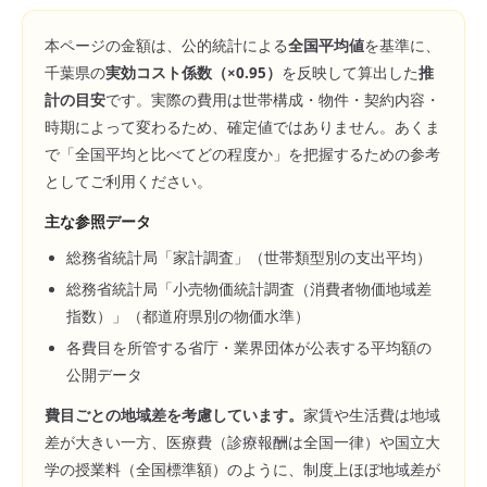
本ページの金額は、公的統計による
全国平均値
を基準に、
千葉県
の
実効コスト係数（×
0.95
）
を反映して算出した
推
計の目安
です。実際の費用は世帯構成・物件・契約内容・
時期によって変わるため、確定値ではありません。あくま
で「全国平均と比べてどの程度か」を把握するための参考
としてご利用ください。
主な参照データ
総務省統計局「家計調査」（世帯類型別の支出平均）
総務省統計局「小売物価統計調査（消費者物価地域差
指数）」（都道府県別の物価水準）
各費目を所管する省庁・業界団体が公表する平均額の
公開データ
費目ごとの地域差を考慮しています。
家賃や生活費は地域
差が大きい一方、医療費（診療報酬は全国一律）や国立大
学の授業料（全国標準額）のように、制度上ほぼ地域差が