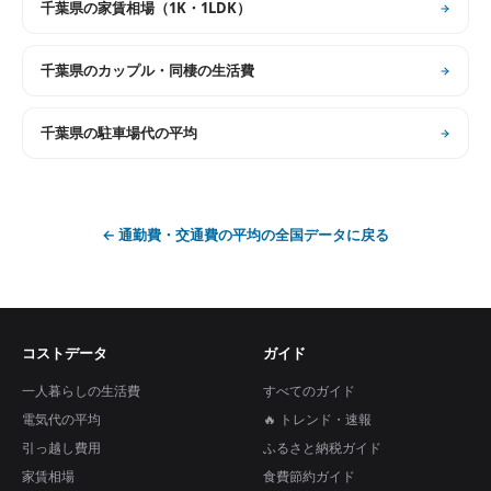
千葉県
の
家賃相場（1K・1LDK）
千葉県
の
カップル・同棲の生活費
千葉県
の
駐車場代の平均
←
通勤費・交通費の平均
の全国データに戻る
コストデータ
ガイド
一人暮らしの生活費
すべてのガイド
電気代の平均
🔥 トレンド・速報
引っ越し費用
ふるさと納税ガイド
家賃相場
食費節約ガイド