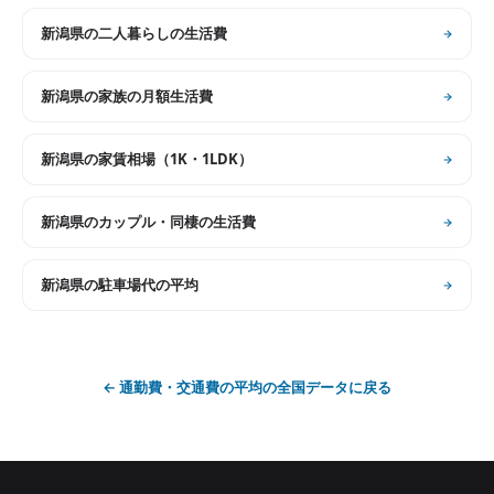
新潟県
の
二人暮らしの生活費
新潟県
の
家族の月額生活費
新潟県
の
家賃相場（1K・1LDK）
新潟県
の
カップル・同棲の生活費
新潟県
の
駐車場代の平均
←
通勤費・交通費の平均
の全国データに戻る