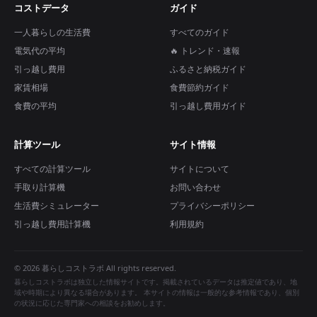
コストデータ
ガイド
一人暮らしの生活費
すべてのガイド
電気代の平均
🔥 トレンド・速報
引っ越し費用
ふるさと納税ガイド
家賃相場
食費節約ガイド
食費の平均
引っ越し費用ガイド
計算ツール
サイト情報
すべての計算ツール
サイトについて
手取り計算機
お問い合わせ
生活費シミュレーター
プライバシーポリシー
引っ越し費用計算機
利用規約
© 2026 暮らしコストラボ All rights reserved.
暮らしコストラボは独立した情報サイトです。掲載されているデータは推定値であり、地
域や時期により異なる場合があります。 本サイトの情報は一般的な参考情報であり、個別
の状況に応じた専門家への相談をお勧めします。