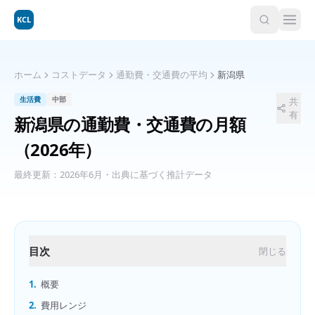
KCL
ホーム
コストデータ
通勤費・交通費の平均
新潟県
生活費
中部
共
有
新潟県
の
通勤費・交通費の月額
（2026年）
最終更新：
2026年6月
・出典に基づく推計データ
目次
閉じる
1.
概要
2.
費用レンジ