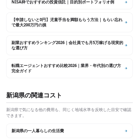
NISA枠でおすすめの投資信託｜目的別ポートフォリオ例
【申請しないと0円】児童手当を満額もらう方法｜もらい忘れ
で最大200万円の損
副業おすすめランキング2026｜会社員でも月5万稼げる現実的
な選び方
転職エージェントおすすめ比較2026｜業界・年代別の選び方
完全ガイド
新潟県
の関連コスト
新潟県
で気になる他の費用も、同じく地域水準を反映した目安で確認
できます。
新潟県
の
一人暮らしの生活費