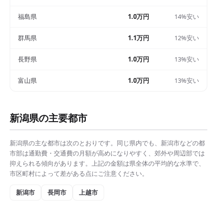
福島県
1.0万円
14%安い
群馬県
1.1万円
12%安い
長野県
1.0万円
13%安い
富山県
1.0万円
13%安い
新潟県
の主要都市
新潟県
の主な都市は次のとおりです。同じ県内でも、
新潟市
などの都
市部は
通勤費・交通費の月額
が高めになりやすく、郊外や周辺部では
抑えられる傾向があります。上記の金額は県全体の平均的な水準で、
市区町村によって差がある点にご注意ください。
新潟市
長岡市
上越市