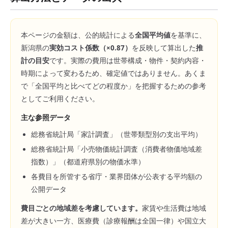
本ページの金額は、公的統計による
全国平均値
を基準に、
新潟県
の
実効コスト係数（×
0.87
）
を反映して算出した
推
計の目安
です。実際の費用は世帯構成・物件・契約内容・
時期によって変わるため、確定値ではありません。あくま
で「全国平均と比べてどの程度か」を把握するための参考
としてご利用ください。
主な参照データ
総務省統計局「家計調査」（世帯類型別の支出平均）
総務省統計局「小売物価統計調査（消費者物価地域差
指数）」（都道府県別の物価水準）
各費目を所管する省庁・業界団体が公表する平均額の
公開データ
費目ごとの地域差を考慮しています。
家賃や生活費は地域
差が大きい一方、医療費（診療報酬は全国一律）や国立大