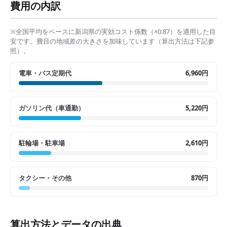
費用の内訳
※全国平均をベースに
新潟県
の実効コスト係数（×
0.87
）を適用した目
安です。費目の地域差の大きさを加味しています（算出方法は下記参
照）。
電車・バス定期代
6,960円
ガソリン代（車通勤）
5,220円
駐輪場・駐車場
2,610円
タクシー・その他
870円
算出方法とデータの出典