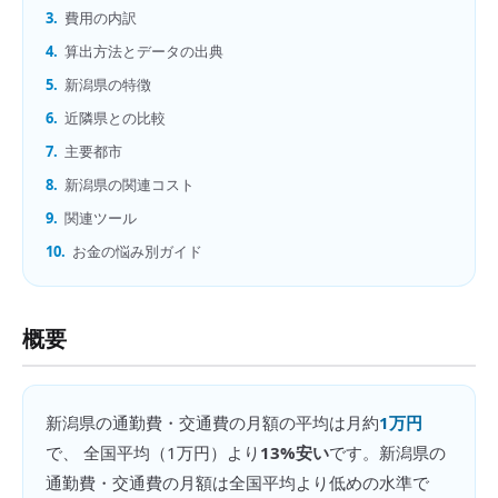
3.
費用の内訳
4.
算出方法とデータの出典
5.
新潟県の特徴
6.
近隣県との比較
7.
主要都市
8.
新潟県の関連コスト
9.
関連ツール
10.
お金の悩み別ガイド
概要
新潟県
の
通勤費・交通費の月額
の平均は月約
1万円
で、 全国平均（
1万円
）より
13%安い
です。
新潟県の
通勤費・交通費の月額は全国平均より低めの水準で