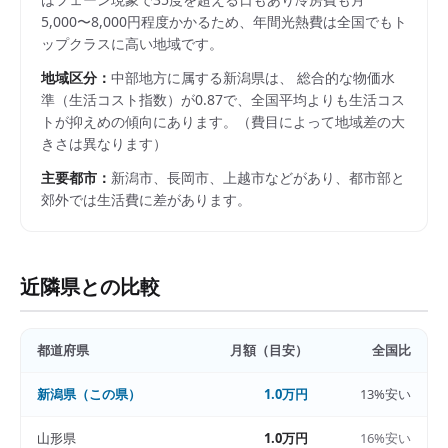
5,000〜8,000円程度かかるため、年間光熱費は全国でもト
ップクラスに高い地域です。
地域区分：
中部
地方に属する
新潟県
は、 総合的な物価水
準（生活コスト指数）が
0.87
で、
全国平均よりも生活コス
トが抑えめの傾向にあります。
（費目によって地域差の大
きさは異なります）
主要都市：
新潟市、長岡市、上越市
などがあり、都市部と
郊外では生活費に差があります。
近隣県との比較
都道府県
月額（目安）
全国比
新潟県
（この県）
1.0万円
13%安い
山形県
1.0万円
16%安い