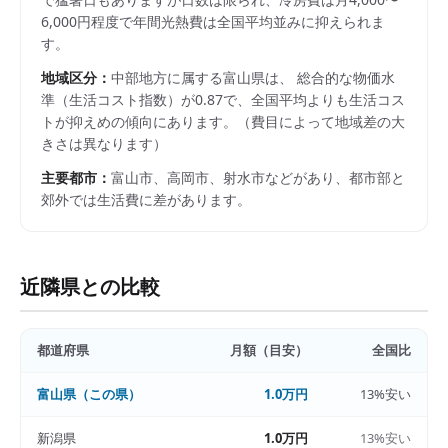
6,000円程度で年間光熱費は全国平均並みに抑えられま
す。
地域区分：
中部
地方に属する
富山県
は、 総合的な物価水
準（生活コスト指数）が
0.87
で、
全国平均よりも生活コス
トが抑えめの傾向にあります。
（費目によって地域差の大
きさは異なります）
主要都市：
富山市、高岡市、射水市
などがあり、都市部と
郊外では生活費に差があります。
近隣県との比較
都道府県
月額（目安）
全国比
富山県
（この県）
1.0万円
13%安い
新潟県
1.0万円
13%安い