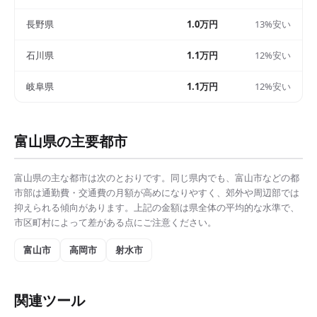
長野県
1.0万円
13%安い
石川県
1.1万円
12%安い
岐阜県
1.1万円
12%安い
富山県
の主要都市
富山県
の主な都市は次のとおりです。同じ県内でも、
富山市
などの都
市部は
通勤費・交通費の月額
が高めになりやすく、郊外や周辺部では
抑えられる傾向があります。上記の金額は県全体の平均的な水準で、
市区町村によって差がある点にご注意ください。
富山市
高岡市
射水市
関連ツール