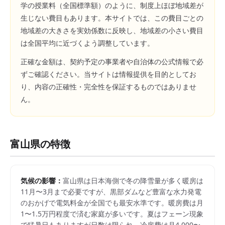
学の授業料（全国標準額）のように、制度上ほぼ地域差が
生じない費目もあります。本サイトでは、この費目ごとの
地域差の大きさを実効係数に反映し、地域差の小さい費目
は全国平均に近づくよう調整しています。
正確な金額は、契約予定の事業者や自治体の公式情報で必
ずご確認ください。当サイトは情報提供を目的としてお
り、内容の正確性・完全性を保証するものではありませ
ん。
富山県
の特徴
気候の影響：
富山県は日本海側で冬の降雪量が多く暖房は
11月〜3月まで必要ですが、黒部ダムなど豊富な水力発電
のおかげで電気料金が全国でも最安水準です。暖房費は月
1〜1.5万円程度で済む家庭が多いです。夏はフェーン現象
で猛暑日もありますが日数は限られ、冷房費は月4,000〜