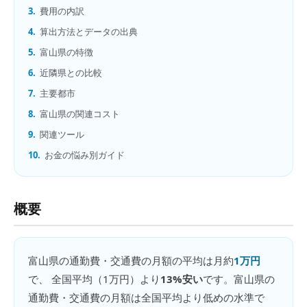
3.
費用の内訳
4.
算出方法とデータの出典
5.
富山県の特徴
6.
近隣県との比較
7.
主要都市
8.
富山県の関連コスト
9.
関連ツール
10.
お金の悩み別ガイド
概要
富山県
の
通勤費・交通費の月額
の平均は月約
1万円
で、 全国平均（
1万円
）より
13%安い
です。
富山県の
通勤費・交通費の月額は全国平均より低めの水準で