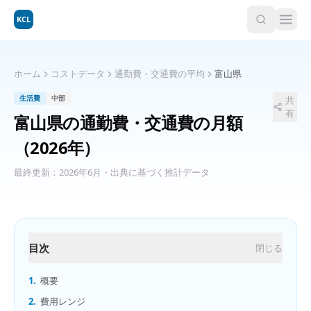
KCL
ホーム
コストデータ
通勤費・交通費の平均
富山県
生活費
中部
共
有
富山県
の
通勤費・交通費の月額
（2026年）
最終更新：
2026年6月
・出典に基づく推計データ
目次
閉じる
1.
概要
2.
費用レンジ