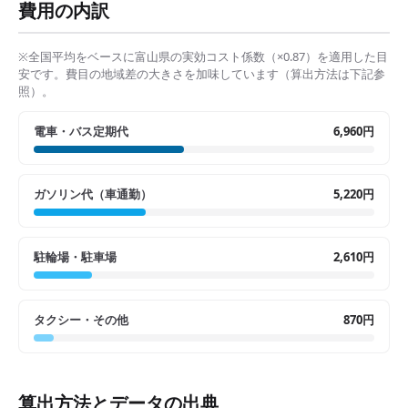
費用の内訳
※全国平均をベースに
富山県
の実効コスト係数（×
0.87
）を適用した目
安です。費目の地域差の大きさを加味しています（算出方法は下記参
照）。
電車・バス定期代
6,960円
ガソリン代（車通勤）
5,220円
駐輪場・駐車場
2,610円
タクシー・その他
870円
算出方法とデータの出典