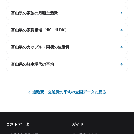
富山県
の
家族の月額生活費
富山県
の
家賃相場（1K・1LDK）
富山県
の
カップル・同棲の生活費
富山県
の
駐車場代の平均
←
通勤費・交通費の平均
の全国データに戻る
コストデータ
ガイド