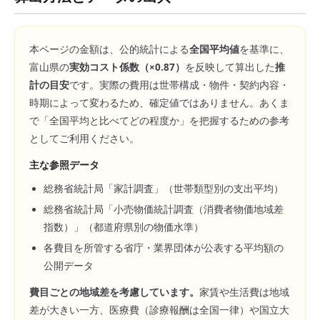
本ページの金額は、公的統計による
全国平均値
を基準に、
富山県
の
実効コスト係数（×
0.87
）
を反映して算出した
推
計の目安
です。実際の費用は世帯構成・物件・契約内容・
時期によって変わるため、確定値ではありません。あくま
で「全国平均と比べてどの程度か」を把握するための参考
としてご利用ください。
主な参照データ
総務省統計局「家計調査」（世帯類型別の支出平均）
総務省統計局「小売物価統計調査（消費者物価地域差
指数）」（都道府県別の物価水準）
各費目を所管する省庁・業界団体が公表する平均額の
公開データ
費目ごとの地域差を考慮しています。
家賃や生活費は地域
差が大きい一方、医療費（診療報酬は全国一律）や国立大